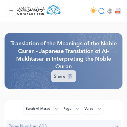
Home
Index of Translations
Audio
Developers' Services - API
About
Contact Us
Language
Browse Old Version
Translation of the Meanings of the Noble
Quran - Japanese Translation of Al-
Mukhtasar in Interpreting the Noble
Quran
Share
Surah Al-Masad
Page
Verse
Page Number: 603