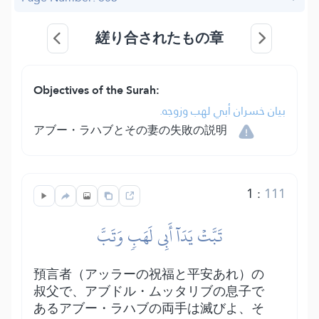
縒り合されたもの章
Objectives of the Surah:
بيان خسران أبي لهب وزوجه.
アブー・ラハブとその妻の失敗の説明
1
:
111
تَبَّتۡ يَدَآ أَبِي لَهَبٖ وَتَبَّ
預言者（アッラーの祝福と平安あれ）の
叔父で、アブドル・ムッタリブの息子で
あるアブー・ラハブの両手は滅びよ、そ