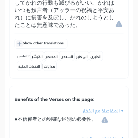
してかれの行動も滅びるがいい。かれは
いつも預言者（アッラーの祝福と平安あ
れ）に損害を及ぼし、かれのしようとし
たことは無意味であった。
Show other translations
التفاسير:
الطبري
ابن كثير
السعدي
المختصر
المُيسَّر
|
هدايات
النفحات المكية
Benefits of the Verses on this page:
• المفاصلة مع الكفار.
●不信仰者との明確な区別の必要性。