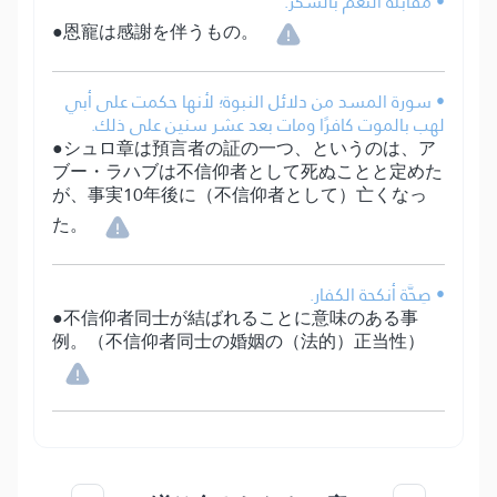
• مقابلة النعم بالشكر.
●恩寵は感謝を伴うもの。
• سورة المسد من دلائل النبوة؛ لأنها حكمت على أبي
لهب بالموت كافرًا ومات بعد عشر سنين على ذلك.
●シュロ章は預言者の証の一つ、というのは、ア
ブー・ラハブは不信仰者として死ぬことと定めた
が、事実10年後に（不信仰者として）亡くなっ
た。
• صِحَّة أنكحة الكفار.
●不信仰者同士が結ばれることに意味のある事
例。（不信仰者同士の婚姻の（法的）正当性）