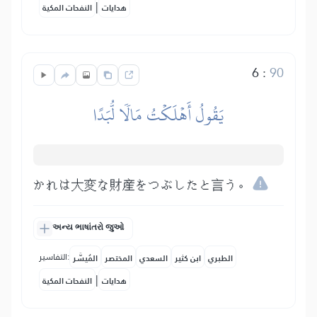
|
هدايات
النفحات المكية
6
:
90
يَقُولُ أَهۡلَكۡتُ مَالٗا لُّبَدًا
かれは大変な財産をつぶしたと言う。
અન્ય ભાષાંતરો જુઓ
التفاسير:
الطبري
ابن كثير
السعدي
المختصر
المُيسَّر
|
هدايات
النفحات المكية