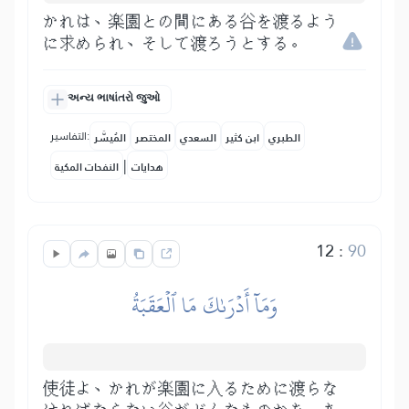
かれは、楽園との間にある谷を渡るよう
に求められ、そして渡ろうとする。
અન્ય ભાષાંતરો જુઓ
التفاسير:
الطبري
ابن كثير
السعدي
المختصر
المُيسَّر
|
هدايات
النفحات المكية
12
:
90
وَمَآ أَدۡرَىٰكَ مَا ٱلۡعَقَبَةُ
使徒よ、かれが楽園に入るために渡らな