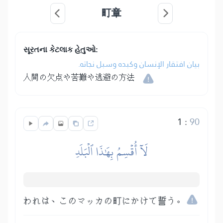
町章
સૂરતના કેટલાક હેતુઓ:
بيان افتقار الإنسان وكبده وسبل نجاته.
人間の欠点や苦難や逃避の方法
1
:
90
لَآ أُقۡسِمُ بِهَٰذَا ٱلۡبَلَدِ
われは、このマッカの町にかけて誓う。