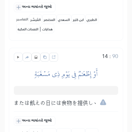
અન્ય ભાષાંતરો જુઓ
التفاسير:
الطبري
ابن كثير
السعدي
المختصر
المُيسَّر
|
هدايات
النفحات المكية
14
:
90
أَوۡ إِطۡعَٰمٞ فِي يَوۡمٖ ذِي مَسۡغَبَةٖ
または飢えの日には食物を提供し、
અન્ય ભાષાંતરો જુઓ