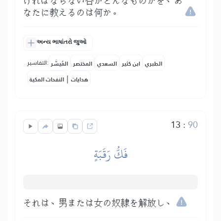
ければならない谷がどんなものかを、あ
なたに教えるのは何か。
અન્ય ભાષાંતરો જુઓ
التفاسير:
الطبري
ابن كثير
السعدي
المختصر
المُيسَّر
|
هدايات
النفحات المكية
13
:
90
فَكُّ رَقَبَةٍ
それは、男または女の奴隷を解放し、