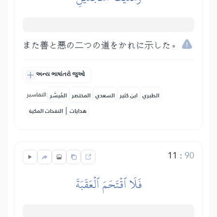
また善と悪の二つの道をかれに示した。
અન્ય ભાષાંતરો જુઓ
التفاسير:
الطبري
ابن كثير
السعدي
المختصر
المُيسَّر
|
هدايات
النفحات المكية
11
:
90
فَلَا ٱقۡتَحَمَ ٱلۡعَقَبَةَ