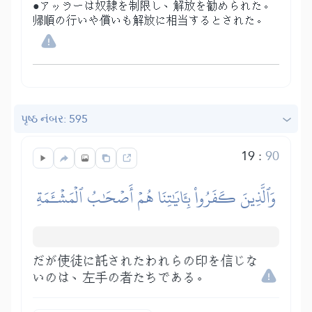
●アッラーは奴隷を制限し、解放を勧められた。
帰順の行いや償いも解放に相当するとされた。
પૃષ્ઠ નંબર: 595
19
:
90
وَٱلَّذِينَ كَفَرُواْ بِـَٔايَٰتِنَا هُمۡ أَصۡحَٰبُ ٱلۡمَشۡـَٔمَةِ
だが使徒に託されたわれらの印を信じな
いのは、左手の者たちである。