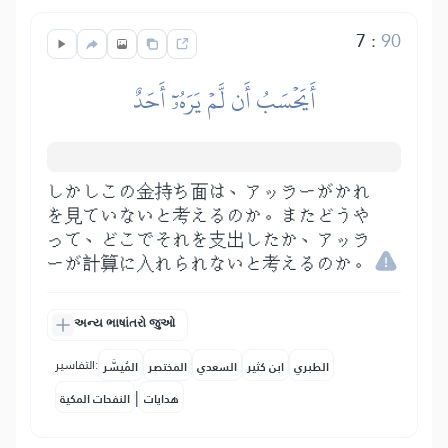
7
:
90
أَيَحۡسَبُ أَن لَّمۡ يَرَهُۥٓ أَحَدٌ
しかしこの金持ち面は、アッラーがかれ
を見ていないと考えるのか。またどうや
って、どこでそれを支出したか、アッラ
ーが計算に入れられないと考えるのか。
અન્ય ભાષાંતરો જુઓ
التفاسير:
الطبري
ابن كثير
السعدي
المختصر
المُيسَّر
|
هدايات
النفحات المكية