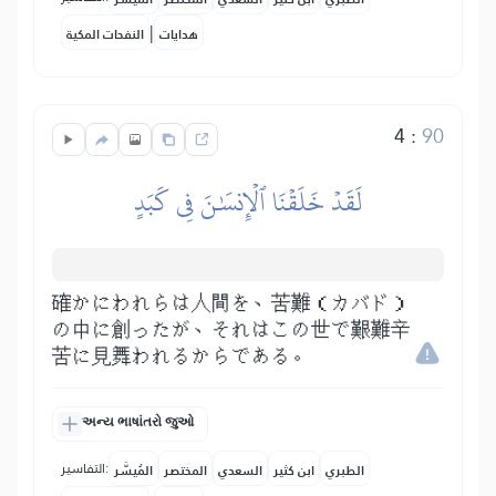
|
هدايات
النفحات المكية
4
:
90
لَقَدۡ خَلَقۡنَا ٱلۡإِنسَٰنَ فِي كَبَدٍ
確かにわれらは人間を、苦難（カバド）
の中に創ったが、それはこの世で艱難辛
苦に見舞われるからである。
અન્ય ભાષાંતરો જુઓ
التفاسير:
الطبري
ابن كثير
السعدي
المختصر
المُيسَّر