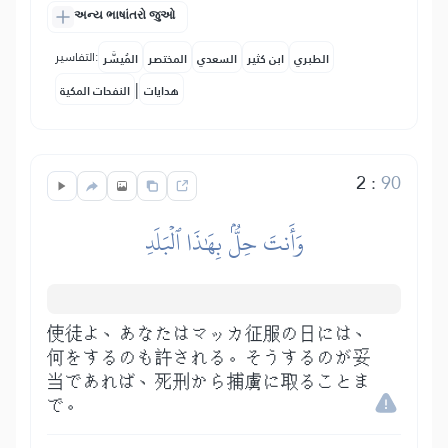
અન્ય ભાષાંતરો જુઓ
التفاسير:
الطبري
ابن كثير
السعدي
المختصر
المُيسَّر
|
هدايات
النفحات المكية
2
:
90
وَأَنتَ حِلُّۢ بِهَٰذَا ٱلۡبَلَدِ
使徒よ、あなたはマッカ征服の日には、
何をするのも許される。そうするのが妥
当であれば、死刑から捕虜に取ることま
で。