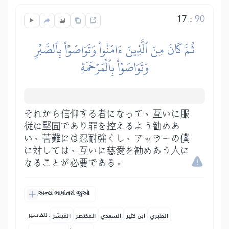
17
:
90
ثُمَّ كَانَ مِنَ ٱلَّذِينَ ءَامَنُواْ وَتَوَاصَوۡاْ بِٱلصَّبۡرِ
وَتَوَاصَوۡاْ بِٱلۡمَرۡحَمَةِ
それから信仰する者になって、互いに服
従に堅固であり罪を控えるよう勧めあ
い、苦難には忍耐強くし、アッラーの僕
に対しては、互いに慈愛を勧めあう人に
なることが必要である。
અન્ય ભાષાંતરો જુઓ
التفاسير:
الطبري
ابن كثير
السعدي
المختصر
المُيسَّر