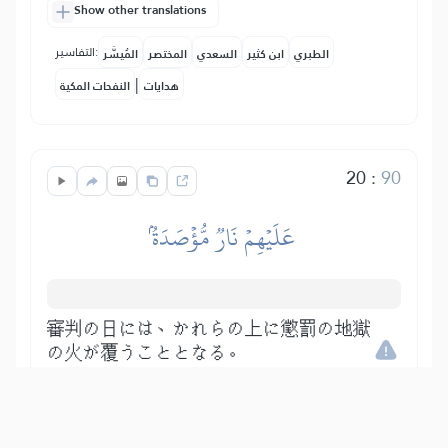
Show other translations
التفاسير:
الطبري
ابن كثير
السعدي
المختصر
المُيسَّر
|
هدايات
النفحات المكية
20
:
90
عَلَيۡهِمۡ نَارٞ مُّؤۡصَدَةُۢ
審判の日には、かれらの上に懲罰の地獄
の火が覆うこととなる。
Show other translations