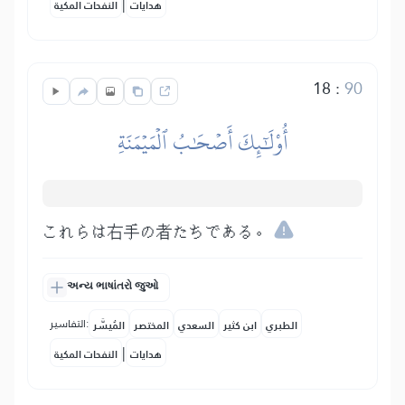
|
هدايات
النفحات المكية
18
:
90
أُوْلَٰٓئِكَ أَصۡحَٰبُ ٱلۡمَيۡمَنَةِ
これらは右手の者たちである。
અન્ય ભાષાંતરો જુઓ
التفاسير:
الطبري
ابن كثير
السعدي
المختصر
المُيسَّر
|
هدايات
النفحات المكية