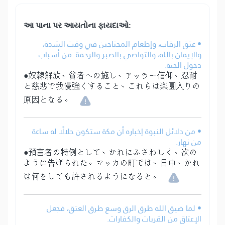
આ પાના પર આયતોના ફાયદાઓ:
• عتق الرقاب، وإطعام المحتاجين في وقت الشدة،
والإيمان بالله، والتواصي بالصبر والرحمة: من أسباب
دخول الجنة.
●奴隷解放、貧者への施し、アッラー信仰、忍耐
と慈悲で我慢強くすること、これらは楽園入りの
原因となる。
• من دلائل النبوة إخباره أن مكة ستكون حلالًا له ساعة
من نهار.
●預言者の特例として、かれにふさわしく、次の
ように告げられた。マッカの町では、日中、かれ
は何をしても許されるようになると。
• لما ضيق الله طرق الرق وسع طرق العتق، فجعل
الإعتاق من القربات والكفارات.