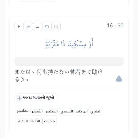
16
:
90
أَوۡ مِسۡكِينٗا ذَا مَتۡرَبَةٖ
または、何も持たない貧者を（助け
る）。
અન્ય ભાષાંતરો જુઓ
التفاسير:
الطبري
ابن كثير
السعدي
المختصر
المُيسَّر
|
هدايات
النفحات المكية