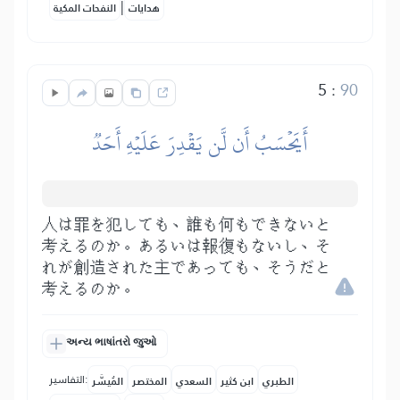
|
هدايات
النفحات المكية
5
:
90
أَيَحۡسَبُ أَن لَّن يَقۡدِرَ عَلَيۡهِ أَحَدٞ
人は罪を犯しても、誰も何もできないと
考えるのか。あるいは報復もないし、そ
れが創造された主であっても、そうだと
考えるのか。
અન્ય ભાષાંતરો જુઓ
التفاسير:
الطبري
ابن كثير
السعدي
المختصر
المُيسَّر