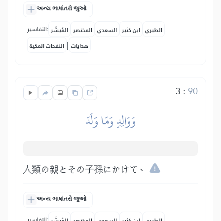
અન્ય ભાષાંતરો જુઓ
التفاسير:
الطبري
ابن كثير
السعدي
المختصر
المُيسَّر
|
هدايات
النفحات المكية
3
:
90
وَوَالِدٖ وَمَا وَلَدَ
人類の親とその子孫にかけて、
અન્ય ભાષાંતરો જુઓ
التفاسير:
الطبري
ابن كثير
السعدي
المختصر
المُيسَّر