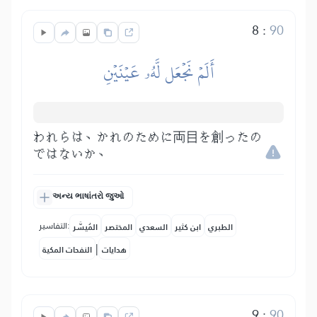
8
:
90
أَلَمۡ نَجۡعَل لَّهُۥ عَيۡنَيۡنِ
われらは、かれのために両目を創ったの
ではないか、
અન્ય ભાષાંતરો જુઓ
التفاسير:
الطبري
ابن كثير
السعدي
المختصر
المُيسَّر
|
هدايات
النفحات المكية
9
:
90