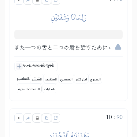
وَلِسَانٗا وَشَفَتَيۡنِ
また一つの舌と二つの唇を話すために。
અન્ય ભાષાંતરો જુઓ
التفاسير:
الطبري
ابن كثير
السعدي
المختصر
المُيسَّر
|
هدايات
النفحات المكية
10
:
90
وَهَدَيۡنَٰهُ ٱلنَّجۡدَيۡنِ