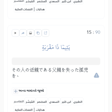
التفاسير:
الطبري
ابن كثير
السعدي
المختصر
المُيسَّر
|
هدايات
النفحات المكية
15
:
90
يَتِيمٗا ذَا مَقۡرَبَةٍ
その人の近親である父親を失った孤児
を、
અન્ય ભાષાંતરો જુઓ
التفاسير:
الطبري
ابن كثير
السعدي
المختصر
المُيسَّر
|
هدايات
النفحات المكية