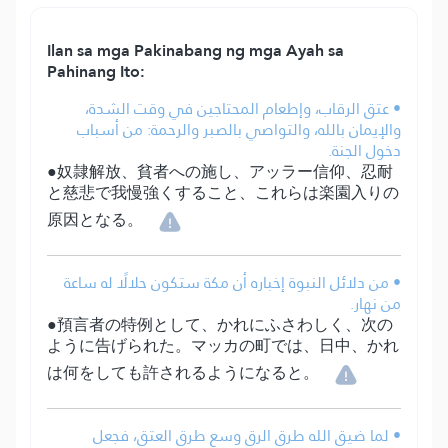
Ilan sa mga Pakinabang ng mga Ayah sa
Pahinang Ito:
• عتق الرقاب، وإطعام المحتاجين في وقت الشدة،
والإيمان بالله، والتواصي بالصبر والرحمة: من أسباب
دخول الجنة.
●奴隷解放、貧者への施し、アッラー信仰、忍耐
と慈悲で我慢強くすること、これらは楽園入りの
原因となる。
• من دلائل النبوة إخباره أن مكة ستكون حلالًا له ساعة
من نهار.
●預言者の特例として、かれにふさわしく、次の
ように告げられた。マッカの町では、日中、かれ
は何をしても許されるようになると。
• لما ضيق الله طرق الرق وسع طرق العتق، فجعل