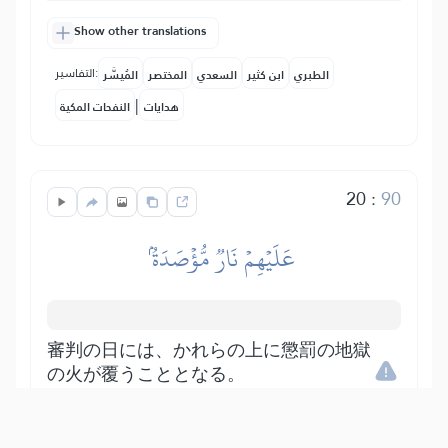
Show other translations
التفاسير:
الطبري
ابن كثير
السعدي
المختصر
المُيسَّر
|
هدايات
النفحات المكية
20
:
90
عَلَيۡهِمۡ نَارٞ مُّؤۡصَدَةُۢ
審判の日には、かれらの上に懲罰の地獄
の火が覆うこととなる。
Show other translations