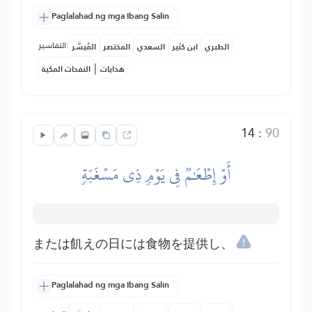
Paglalahad ng mga Ibang Salin
التفاسير:
الطبري
ابن كثير
السعدي
المختصر
المُيسَّر
|
هدايات
النفحات المكية
14
:
90
أَوۡ إِطۡعَٰمٞ فِي يَوۡمٖ ذِي مَسۡغَبَةٖ
または飢えの日には食物を提供し、
Paglalahad ng mga Ibang Salin