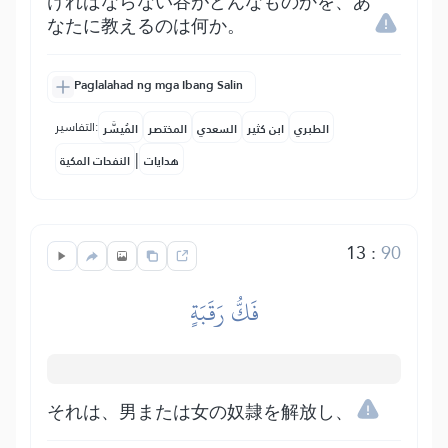
ければならない谷がどんなものかを、あ
なたに教えるのは何か。
Paglalahad ng mga Ibang Salin
التفاسير:
الطبري
ابن كثير
السعدي
المختصر
المُيسَّر
|
هدايات
النفحات المكية
13
:
90
فَكُّ رَقَبَةٍ
それは、男または女の奴隷を解放し、