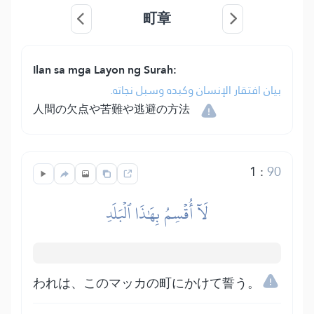
町章
Ilan sa mga Layon ng Surah:
بيان افتقار الإنسان وكبده وسبل نجاته.
人間の欠点や苦難や逃避の方法
1
:
90
لَآ أُقۡسِمُ بِهَٰذَا ٱلۡبَلَدِ
われは、このマッカの町にかけて誓う。