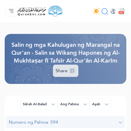
Ang Pangunahin
Indise ng mga Salin
Audio
Mga Serbisyo ng mga Developer - API
Tungkol
makipag-ugnayan sa amin
Ang Wika
Browse Old Version
Salin ng mga Kahulugan ng Marangal na
Qur'an - Salin sa Wikang Hapones ng Al-
Mukhtaṣar fī Tafsīr Al-Qur'ān Al-Karīm
Share
Sūrah Al-Balad
Ang Pahina
Ayah
Numero ng Pahina: 594