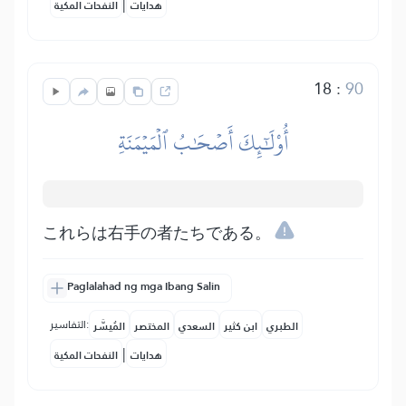
|
هدايات
النفحات المكية
18
:
90
أُوْلَٰٓئِكَ أَصۡحَٰبُ ٱلۡمَيۡمَنَةِ
これらは右手の者たちである。
Paglalahad ng mga Ibang Salin
التفاسير:
الطبري
ابن كثير
السعدي
المختصر
المُيسَّر
|
هدايات
النفحات المكية