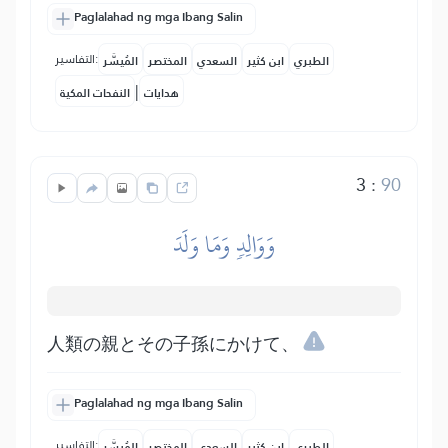
Paglalahad ng mga Ibang Salin
التفاسير:
الطبري
ابن كثير
السعدي
المختصر
المُيسَّر
|
هدايات
النفحات المكية
3
:
90
وَوَالِدٖ وَمَا وَلَدَ
人類の親とその子孫にかけて、
Paglalahad ng mga Ibang Salin
التفاسير:
الطبري
ابن كثير
السعدي
المختصر
المُيسَّر