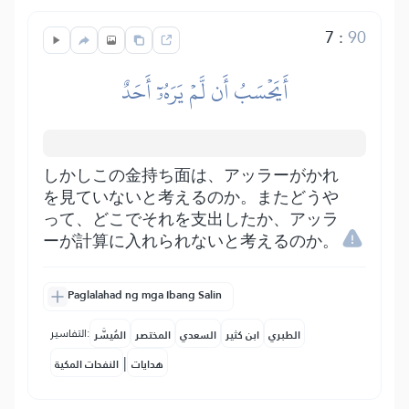
7
:
90
أَيَحۡسَبُ أَن لَّمۡ يَرَهُۥٓ أَحَدٌ
しかしこの金持ち面は、アッラーがかれ
を見ていないと考えるのか。またどうや
って、どこでそれを支出したか、アッラ
ーが計算に入れられないと考えるのか。
Paglalahad ng mga Ibang Salin
التفاسير:
الطبري
ابن كثير
السعدي
المختصر
المُيسَّر
|
هدايات
النفحات المكية