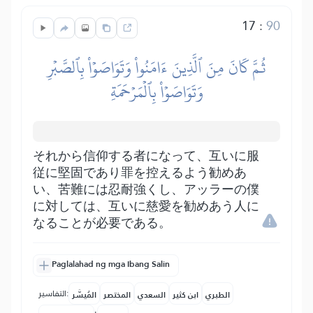
17
:
90
ثُمَّ كَانَ مِنَ ٱلَّذِينَ ءَامَنُواْ وَتَوَاصَوۡاْ بِٱلصَّبۡرِ
وَتَوَاصَوۡاْ بِٱلۡمَرۡحَمَةِ
それから信仰する者になって、互いに服
従に堅固であり罪を控えるよう勧めあ
い、苦難には忍耐強くし、アッラーの僕
に対しては、互いに慈愛を勧めあう人に
なることが必要である。
Paglalahad ng mga Ibang Salin
التفاسير:
الطبري
ابن كثير
السعدي
المختصر
المُيسَّر