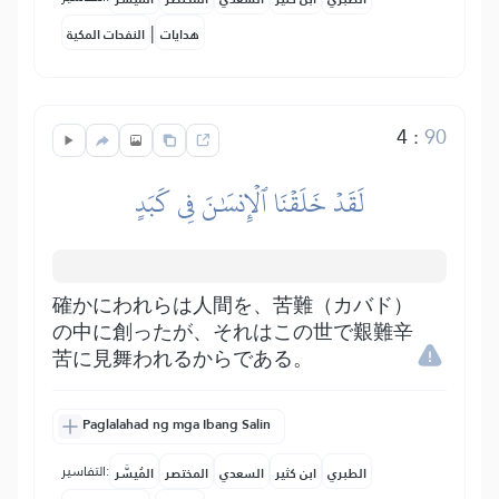
|
هدايات
النفحات المكية
4
:
90
لَقَدۡ خَلَقۡنَا ٱلۡإِنسَٰنَ فِي كَبَدٍ
確かにわれらは人間を、苦難（カバド）
の中に創ったが、それはこの世で艱難辛
苦に見舞われるからである。
Paglalahad ng mga Ibang Salin
التفاسير:
الطبري
ابن كثير
السعدي
المختصر
المُيسَّر