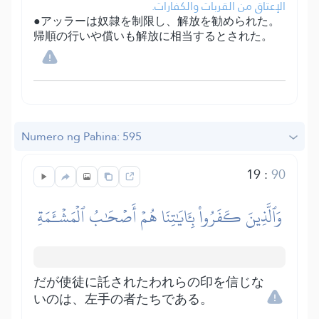
الإعتاق من القربات والكفارات.
●アッラーは奴隷を制限し、解放を勧められた。
帰順の行いや償いも解放に相当するとされた。
Numero ng Pahina: 595
19
:
90
وَٱلَّذِينَ كَفَرُواْ بِـَٔايَٰتِنَا هُمۡ أَصۡحَٰبُ ٱلۡمَشۡـَٔمَةِ
だが使徒に託されたわれらの印を信じな
いのは、左手の者たちである。