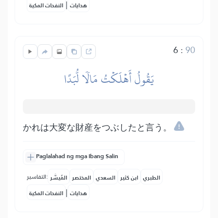
|
هدايات
النفحات المكية
6
:
90
يَقُولُ أَهۡلَكۡتُ مَالٗا لُّبَدًا
かれは大変な財産をつぶしたと言う。
Paglalahad ng mga Ibang Salin
التفاسير:
الطبري
ابن كثير
السعدي
المختصر
المُيسَّر
|
هدايات
النفحات المكية