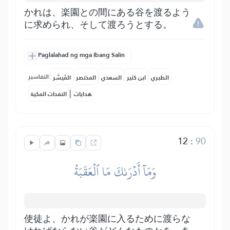
かれは、楽園との間にある谷を渡るよう
に求められ、そして渡ろうとする。
Paglalahad ng mga Ibang Salin
التفاسير:
الطبري
ابن كثير
السعدي
المختصر
المُيسَّر
|
هدايات
النفحات المكية
12
:
90
وَمَآ أَدۡرَىٰكَ مَا ٱلۡعَقَبَةُ
使徒よ、かれが楽園に入るために渡らな