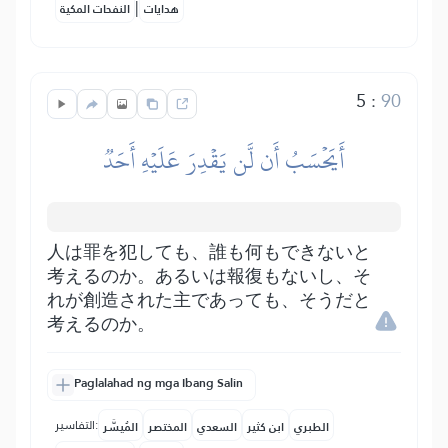
|
هدايات
النفحات المكية
5
:
90
أَيَحۡسَبُ أَن لَّن يَقۡدِرَ عَلَيۡهِ أَحَدٞ
人は罪を犯しても、誰も何もできないと
考えるのか。あるいは報復もないし、そ
れが創造された主であっても、そうだと
考えるのか。
Paglalahad ng mga Ibang Salin
التفاسير:
الطبري
ابن كثير
السعدي
المختصر
المُيسَّر