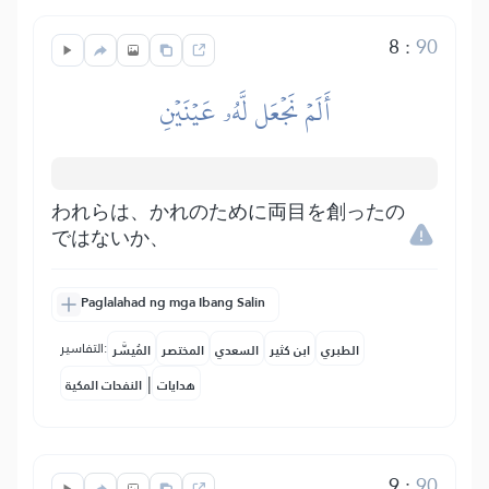
8
:
90
أَلَمۡ نَجۡعَل لَّهُۥ عَيۡنَيۡنِ
われらは、かれのために両目を創ったの
ではないか、
Paglalahad ng mga Ibang Salin
التفاسير:
الطبري
ابن كثير
السعدي
المختصر
المُيسَّر
|
هدايات
النفحات المكية
9
:
90