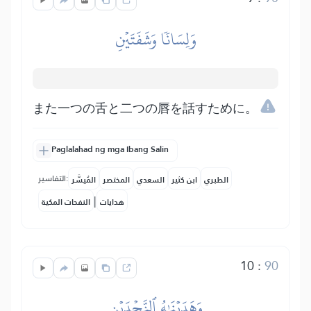
وَلِسَانٗا وَشَفَتَيۡنِ
また一つの舌と二つの唇を話すために。
Paglalahad ng mga Ibang Salin
التفاسير:
الطبري
ابن كثير
السعدي
المختصر
المُيسَّر
|
هدايات
النفحات المكية
10
:
90
وَهَدَيۡنَٰهُ ٱلنَّجۡدَيۡنِ