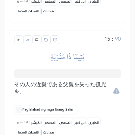
التفاسير:
الطبري
ابن كثير
السعدي
المختصر
المُيسَّر
|
هدايات
النفحات المكية
15
:
90
يَتِيمٗا ذَا مَقۡرَبَةٍ
その人の近親である父親を失った孤児
を、
Paglalahad ng mga Ibang Salin
التفاسير:
الطبري
ابن كثير
السعدي
المختصر
المُيسَّر
|
هدايات
النفحات المكية