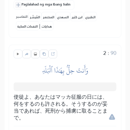
Paglalahad ng mga Ibang Salin
التفاسير:
الطبري
ابن كثير
السعدي
المختصر
المُيسَّر
|
هدايات
النفحات المكية
2
:
90
وَأَنتَ حِلُّۢ بِهَٰذَا ٱلۡبَلَدِ
使徒よ、あなたはマッカ征服の日には、
何をするのも許される。そうするのが妥
当であれば、死刑から捕虜に取ることま
で。