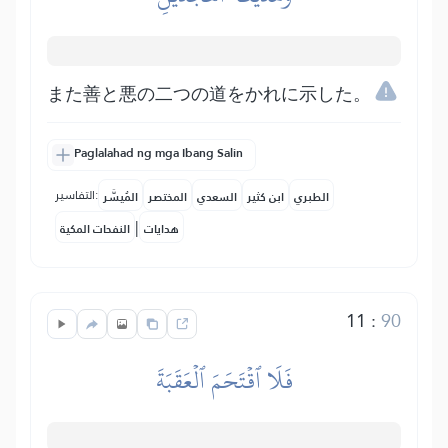
また善と悪の二つの道をかれに示した。
Paglalahad ng mga Ibang Salin
التفاسير:
الطبري
ابن كثير
السعدي
المختصر
المُيسَّر
|
هدايات
النفحات المكية
11
:
90
فَلَا ٱقۡتَحَمَ ٱلۡعَقَبَةَ