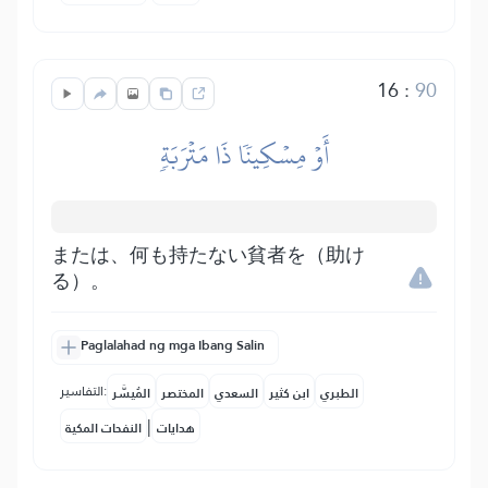
16
:
90
أَوۡ مِسۡكِينٗا ذَا مَتۡرَبَةٖ
または、何も持たない貧者を（助け
る）。
Paglalahad ng mga Ibang Salin
التفاسير:
الطبري
ابن كثير
السعدي
المختصر
المُيسَّر
|
هدايات
النفحات المكية