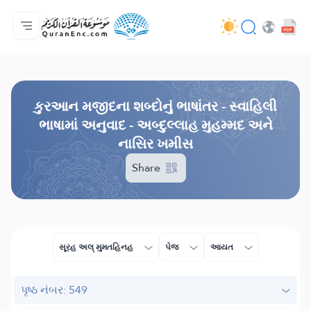
મુખ્ય પેજ
ભાષાંતરોની યાદી
Audio
વિકાસકની સેવાઓ - API
પ્રોજેકટ વિશે
અમારો સંપર્ક
ભાષા
Browse Old Version
કુરઆન મજીદના શબ્દોનું ભાષાંતર - સ્વાહિલી
ભાષામાં અનુવાદ - અબ્દુલ્લાહ મુહમ્મદ અને
નાસિર ખમીસ
Share
સૂરહ અલ્ મુમતહિનહ
પેજ
આયત
પૃષ્ઠ નંબર: 549