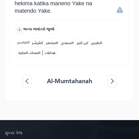
hekima katika maneno Yake na
matendo Yake.
અન્ય ભાષાંતરો જુઓ
التفاسير:
الطبري
ابن كثير
السعدي
المختصر
المُيسَّر
|
هدايات
النفحات المكية
Al-Mumtahanah
મુખ્ય પેજ