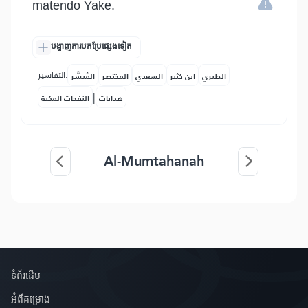
matendo Yake.
បង្ហាញការបកប្រែផ្សេងទៀត
التفاسير:
الطبري
ابن كثير
السعدي
المختصر
المُيسَّر
|
هدايات
النفحات المكية
Al-Mumtahanah
ទំព័រ​ដេីម
អំពី​គម្រោង