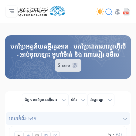
ទំព័រ​ដេីម
មាតិកានៃការបកប្រែ
Audio
សេវាកម្មសម្រាប់អ្នកអភិវឌ្ឍន៍ - API
អំពី​គម្រោង
ទំនាក់ទំងមកកាន់យើងខ្ញុំ
ភាសា
Browse Old Version
បកប្រែអត្ថន័យគម្ពីរគួរអាន - បកប្រែជាភាសាស្វាហ៊ីលី
- អាប់ទុលឡោះ មូហាំម៉ាត់ និង ណាសៀរ ខមីស
Share
ជំពូក​ អាល់មុមតាហុីណះ
ទំព័រ
វាក្យខណ្ឌ
លេខ​ទំព័រ: 549
5
:
60