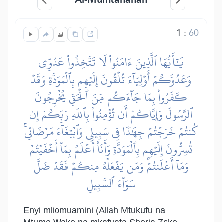
1
:
60
يَٰٓأَيُّهَا ٱلَّذِينَ ءَامَنُواْ لَا تَتَّخِذُواْ عَدُوِّي
وَعَدُوَّكُمۡ أَوۡلِيَآءَ تُلۡقُونَ إِلَيۡهِم بِٱلۡمَوَدَّةِ وَقَدۡ
كَفَرُواْ بِمَا جَآءَكُم مِّنَ ٱلۡحَقِّ يُخۡرِجُونَ
ٱلرَّسُولَ وَإِيَّاكُمۡ أَن تُؤۡمِنُواْ بِٱللَّهِ رَبِّكُمۡ إِن
كُنتُمۡ خَرَجۡتُمۡ جِهَٰدٗا فِي سَبِيلِي وَٱبۡتِغَآءَ مَرۡضَاتِيۚ
تُسِرُّونَ إِلَيۡهِم بِٱلۡمَوَدَّةِ وَأَنَا۠ أَعۡلَمُ بِمَآ أَخۡفَيۡتُمۡ
وَمَآ أَعۡلَنتُمۡۚ وَمَن يَفۡعَلۡهُ مِنكُمۡ فَقَدۡ ضَلَّ
سَوَآءَ ٱلسَّبِيلِ
Enyi mliomuamini (Allah Mtukufu na