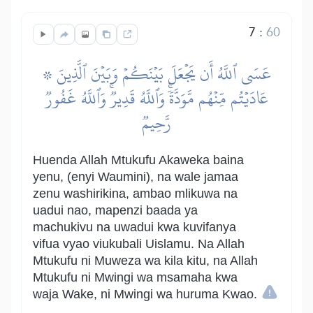
7
:
60
۞ عَسَى ٱللَّهُ أَن يَجۡعَلَ بَيۡنَكُمۡ وَبَيۡنَ ٱلَّذِينَ
عَادَيۡتُم مِّنۡهُم مَّوَدَّةٗۚ وَٱللَّهُ قَدِيرٞۚ وَٱللَّهُ غَفُورٞ
رَّحِيمٞ
Huenda Allah Mtukufu Akaweka baina
yenu, (enyi Waumini), na wale jamaa
zenu washirikina, ambao mlikuwa na
uadui nao, mapenzi baada ya
machukivu na uwadui kwa kuvifanya
vifua vyao viukubali Uislamu. Na Allah
Mtukufu ni Muweza wa kila kitu, na Allah
Mtukufu ni Mwingi wa msamaha kwa
waja Wake, ni Mwingi wa huruma Kwao.