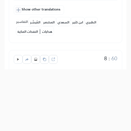
Show other translations
التفاسير:
الطبري
ابن كثير
السعدي
المختصر
المُيسَّر
|
هدايات
النفحات المكية
8
:
60
لَّا يَنۡهَىٰكُمُ ٱللَّهُ عَنِ ٱلَّذِينَ لَمۡ يُقَٰتِلُوكُمۡ فِي
ٱلدِّينِ وَلَمۡ يُخۡرِجُوكُم مِّن دِيَٰرِكُمۡ أَن تَبَرُّوهُمۡ
وَتُقۡسِطُوٓاْ إِلَيۡهِمۡۚ إِنَّ ٱللَّهَ يُحِبُّ ٱلۡمُقۡسِطِينَ
Allah Mtukufu Hawakatazi, (enyi
Waumini), kuwakirimu kwa wema
makafiri ambao hawakuwapiga vita kwa