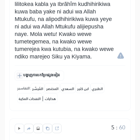
lilitokea kabla ya Ibrãhîm kudhihirikiwa
kuwa baba yake ni adui wa Allah
Mtukufu, na alipodhihirikiwa kuwa yeye
ni adui wa Allah Mtukufu alijiepusha
naye. Mola wetu! Kwako wewe
tumetegemea, na kwako wewe
tumerejea kwa kutubia, na kwako wewe
ndiko marejeo Siku ya Kiyama.
បង្ហាញការបកប្រែផ្សេងទៀត
التفاسير:
الطبري
ابن كثير
السعدي
المختصر
المُيسَّر
|
هدايات
النفحات المكية
5
:
60