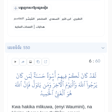
បង្ហាញការបកប្រែផ្សេងទៀត
التفاسير:
الطبري
ابن كثير
السعدي
المختصر
المُيسَّر
|
هدايات
النفحات المكية
លេខ​ទំព័រ: 550
6
:
60
لَقَدۡ كَانَ لَكُمۡ فِيهِمۡ أُسۡوَةٌ حَسَنَةٞ لِّمَن كَانَ
يَرۡجُواْ ٱللَّهَ وَٱلۡيَوۡمَ ٱلۡأٓخِرَۚ وَمَن يَتَوَلَّ فَإِنَّ ٱللَّهَ
هُوَ ٱلۡغَنِيُّ ٱلۡحَمِيدُ
Kwa hakika mlikuwa, (enyi Waumini), na