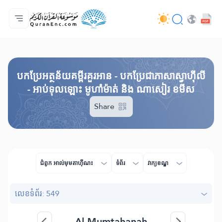
ទំព័រ​ដេីម
មាតិកានៃការបកប្រែ
Audio
សេវាកម្មសម្រាប់អ្នកអភិវឌ្ឍន៍ - API
អំពី​គម្រោង
ទំនាក់ទំងមកកាន់យើងខ្ញុំ
ភាសា
Browse Old Version
បកប្រែអត្ថន័យគម្ពីរគួរអាន - បកប្រែជាភាសាស្វាហ៊ីលី
- អាប់ទុលឡោះ មូហាំម៉ាត់ និង ណាសៀរ ខមីស
Share
ជំពូក​ អាល់មុមតាហុីណះ
ទំព័រ
វាក្យខណ្ឌ
លេខ​ទំព័រ: 549
Al-Mumtahanah