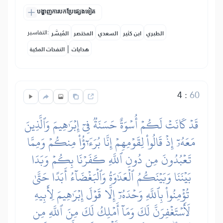
បង្ហាញការបកប្រែផ្សេងទៀត
التفاسير:
الطبري
ابن كثير
السعدي
المختصر
المُيسَّر
|
هدايات
النفحات المكية
4
:
60
قَدۡ كَانَتۡ لَكُمۡ أُسۡوَةٌ حَسَنَةٞ فِيٓ إِبۡرَٰهِيمَ وَٱلَّذِينَ
مَعَهُۥٓ إِذۡ قَالُواْ لِقَوۡمِهِمۡ إِنَّا بُرَءَٰٓؤُاْ مِنكُمۡ وَمِمَّا
تَعۡبُدُونَ مِن دُونِ ٱللَّهِ كَفَرۡنَا بِكُمۡ وَبَدَا
بَيۡنَنَا وَبَيۡنَكُمُ ٱلۡعَدَٰوَةُ وَٱلۡبَغۡضَآءُ أَبَدًا حَتَّىٰ
تُؤۡمِنُواْ بِٱللَّهِ وَحۡدَهُۥٓ إِلَّا قَوۡلَ إِبۡرَٰهِيمَ لِأَبِيهِ
لَأَسۡتَغۡفِرَنَّ لَكَ وَمَآ أَمۡلِكُ لَكَ مِنَ ٱللَّهِ مِن