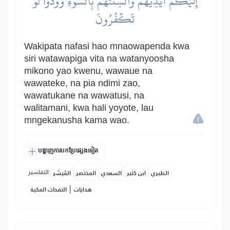
إِلَيۡكُمۡ أَيۡدِيَهُمۡ وَأَلۡسِنَتَهُم بِٱلسُّوٓءِ وَوَدُّواْ لَوۡ
تَكۡفُرُونَ
Wakipata nafasi hao mnaowapenda kwa
siri watawapiga vita na watanyoosha
mikono yao kwenu, wawaue na
wawateke, na pia ndimi zao,
wawatukane na wawatusi, na
walitamani, kwa hali yoyote, lau
mngekanusha kama wao.
បង្ហាញការបកប្រែផ្សេងទៀត
التفاسير:
الطبري
ابن كثير
السعدي
المختصر
المُيسَّر
|
هدايات
النفحات المكية