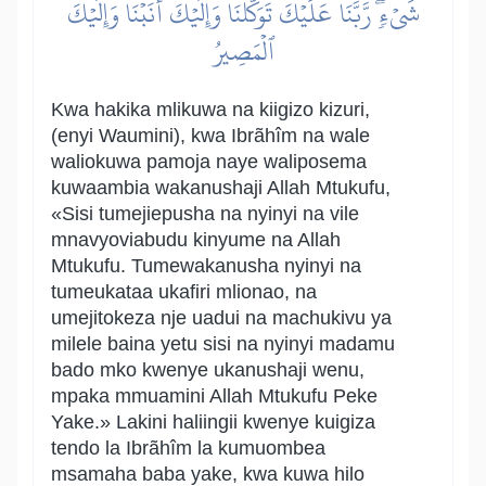
شَيۡءٖۖ رَّبَّنَا عَلَيۡكَ تَوَكَّلۡنَا وَإِلَيۡكَ أَنَبۡنَا وَإِلَيۡكَ
ٱلۡمَصِيرُ
Kwa hakika mlikuwa na kiigizo kizuri,
(enyi Waumini), kwa Ibrãhîm na wale
waliokuwa pamoja naye waliposema
kuwaambia wakanushaji Allah Mtukufu,
«Sisi tumejiepusha na nyinyi na vile
mnavyoviabudu kinyume na Allah
Mtukufu. Tumewakanusha nyinyi na
tumeukataa ukafiri mlionao, na
umejitokeza nje uadui na machukivu ya
milele baina yetu sisi na nyinyi madamu
bado mko kwenye ukanushaji wenu,
mpaka mmuamini Allah Mtukufu Peke
Yake.» Lakini haliingii kwenye kuigiza
tendo la Ibrãhîm la kumuombea
msamaha baba yake, kwa kuwa hilo