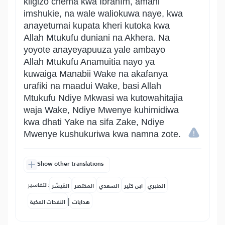
kiigizo chema kwa Ibrãhîm, amani
imshukie, na wale waliokuwa naye, kwa
anayetumai kupata kheri kutoka kwa
Allah Mtukufu duniani na Akhera. Na
yoyote anayeyapuuza yale ambayo
Allah Mtukufu Anamuitia nayo ya
kuwaiga Manabii Wake na akafanya
urafiki na maadui Wake, basi Allah
Mtukufu Ndiye Mkwasi wa kutowahitajia
waja Wake, Ndiye Mwenye kuhimidiwa
kwa dhati Yake na sifa Zake, Ndiye
Mwenye kushukuriwa kwa namna zote.
Show other translations
التفاسير:
الطبري
ابن كثير
السعدي
المختصر
المُيسَّر
|
هدايات
النفحات المكية