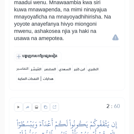
maadui wenu. Mnawaambia kwa siri
kuwa mnawapenda, na mimi ninayajua
mnayoyaficha na mnayoyadhihirisha. Na
yoyote anayefanya hivyo miongoni
mwenu, ashakosea njia ya haki na
usawa na amepotea.
បង្ហាញការបកប្រែផ្សេងទៀត
التفاسير:
الطبري
ابن كثير
السعدي
المختصر
المُيسَّر
|
هدايات
النفحات المكية
2
:
60
إِن يَثۡقَفُوكُمۡ يَكُونُواْ لَكُمۡ أَعۡدَآءٗ وَيَبۡسُطُوٓاْ