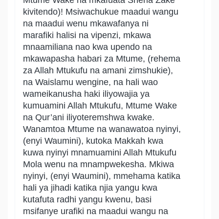
Mtume Wake na mkafuata Sheria Zake
kivitendo)! Msiwachukue maadui wangu
na maadui wenu mkawafanya ni
marafiki halisi na vipenzi, mkawa
mnaamiliana nao kwa upendo na
mkawapasha habari za Mtume, (rehema
za Allah Mtukufu na amani zimshukie),
na Waislamu wengine, na hali wao
wameikanusha haki iliyowajia ya
kumuamini Allah Mtukufu, Mtume Wake
na Qur’ani iliyoteremshwa kwake.
Wanamtoa Mtume na wanawatoa nyinyi,
(enyi Waumini), kutoka Makkah kwa
kuwa nyinyi mnamuamini Allah Mtukufu
Mola wenu na mnampwekesha. Mkiwa
nyinyi, (enyi Waumini), mmehama katika
hali ya jihadi katika njia yangu kwa
kutafuta radhi yangu kwenu, basi
msifanye urafiki na maadui wangu na