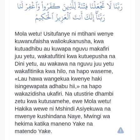
رَبَّنَا لَا تَجۡعَلۡنَا فِتۡنَةٗ لِّلَّذِينَ كَفَرُواْ وَٱغۡفِرۡ لَنَا
رَبَّنَآۖ إِنَّكَ أَنتَ ٱلۡعَزِيزُ ٱلۡحَكِيمُ
Mola wetu! Usitufanye ni mtihani wenye
kuwanufaisha waliokukanusha, kwa
kutuadhibu au kuwapa nguvu makafiri
juu yetu, wakatufitini kwa kutuepusha na
Dini yetu, au wakawa na nguvu juu yetu
wakafitinika kwa hilo, na hapo waseme,
«Lau hawa wangekua kwenye haki
isingewapata adhabu hii,» na hapo
wakazidisha ukafiri. Na utustirie dhambi
zetu kwa kutusamehe, ewe Mola wetu!
Hakika wewe ni Mshindi Asiyekuwa na
mwenye kushindana Naye, Mwingi wa
hekima katika maneno Yake na
matendo Yake.