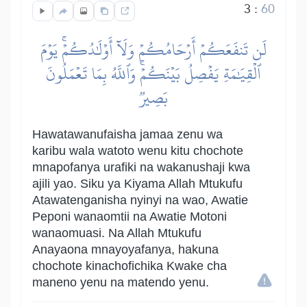
3
:
60
لَن تَنفَعَكُمۡ أَرۡحَامُكُمۡ وَلَآ أَوۡلَٰدُكُمۡۚ يَوۡمَ
ٱلۡقِيَٰمَةِ يَفۡصِلُ بَيۡنَكُمۡۚ وَٱللَّهُ بِمَا تَعۡمَلُونَ
بَصِيرٞ
Hawatawanufaisha jamaa zenu wa
karibu wala watoto wenu kitu chochote
mnapofanya urafiki na wakanushaji kwa
ajili yao. Siku ya Kiyama Allah Mtukufu
Atawatenganisha nyinyi na wao, Awatie
Peponi wanaomtii na Awatie Motoni
wanaomuasi. Na Allah Mtukufu
Anayaona mnayoyafanya, hakuna
chochote kinachofichika Kwake cha
maneno yenu na matendo yenu.