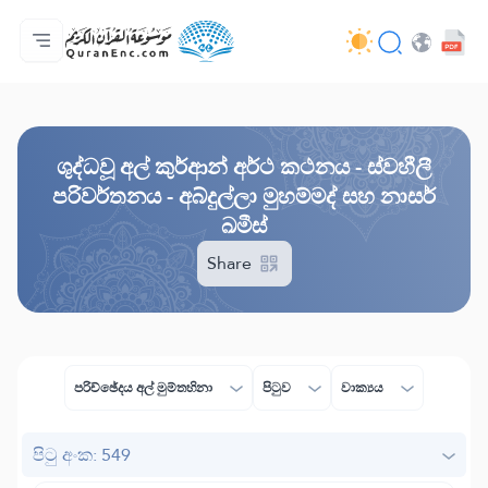
මුල් පිටුව
පරිවර්තන පටුන
Audio
සංවර්ධක සේවා - API
ව්‍යාපෘතිය ගැන
අප අමතන්න
භාෂාව
Browse Old Version
ශුද්ධවූ අල් කුර්ආන් අර්ථ කථනය - ස්වහීලී
පරිවර්තනය - අබ්දුල්ලා මුහම්මද් සහ නාසර්
ඛමීස්
Share
පරිච්ඡේදය අල් මුම්තහිනා
පිටුව
වාක්‍යය
පිටු අංක: 549