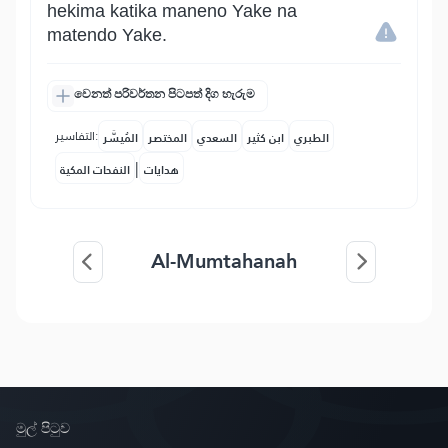
hekima katika maneno Yake na
matendo Yake.
වෙනත් පරිවර්තන පිටපත් දිග හැරුම
التفاسير:
الطبري
ابن كثير
السعدي
المختصر
المُيسَّر
|
هدايات
النفحات المكية
Al-Mumtahanah
මුල් පිටුව