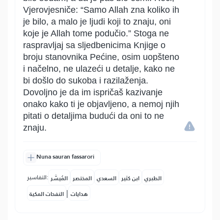
Vjerovjesniče: “Samo Allah zna koliko ih
je bilo, a malo je ljudi koji to znaju, oni
koje je Allah tome podučio.” Stoga ne
raspravljaj sa sljedbenicima Knjige o
broju stanovnika Pećine, osim uopšteno
i načelno, ne ulazeći u detalje, kako ne
bi došlo do sukoba i razilaženja.
Dovoljno je da im ispričaš kazivanje
onako kako ti je objavljeno, a nemoj njih
pitati o detaljima budući da oni to ne
znaju.
Nuna sauran fassarori
التفاسير:
الطبري
ابن كثير
السعدي
المختصر
المُيسَّر
|
هدايات
النفحات المكية