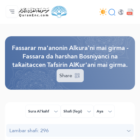
Gida
Jerin ginshikan taken fassarorin
Audio
Ayyukan masu bunkasawa - API
Dangane da wannan aikin
Ka tuntube mu
Harshe
Browse Old Version
Fassarar ma'anonin Alkura'ni mai girma -
Fassara da harshan Bosniyanci na
taƙaitaccen Tafsirin AlƘur'ani mai girma.
Share
Sura Al'kahf
Shafi (fegi)
Aya
Lambar shafi: 296