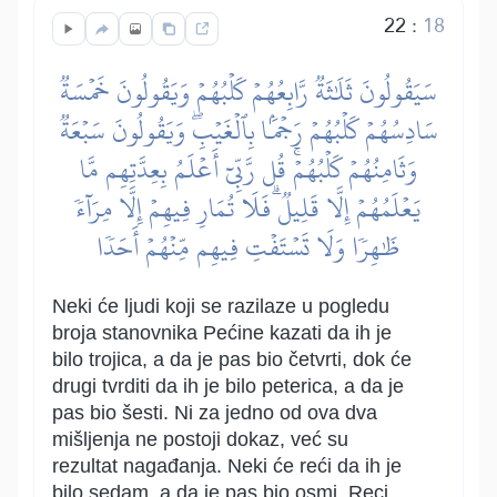
22
:
18
سَيَقُولُونَ ثَلَٰثَةٞ رَّابِعُهُمۡ كَلۡبُهُمۡ وَيَقُولُونَ خَمۡسَةٞ
سَادِسُهُمۡ كَلۡبُهُمۡ رَجۡمَۢا بِٱلۡغَيۡبِۖ وَيَقُولُونَ سَبۡعَةٞ
وَثَامِنُهُمۡ كَلۡبُهُمۡۚ قُل رَّبِّيٓ أَعۡلَمُ بِعِدَّتِهِم مَّا
يَعۡلَمُهُمۡ إِلَّا قَلِيلٞۗ فَلَا تُمَارِ فِيهِمۡ إِلَّا مِرَآءٗ
ظَٰهِرٗا وَلَا تَسۡتَفۡتِ فِيهِم مِّنۡهُمۡ أَحَدٗا
Neki će ljudi koji se razilaze u pogledu
broja stanovnika Pećine kazati da ih je
bilo trojica, a da je pas bio četvrti, dok će
drugi tvrditi da ih je bilo peterica, a da je
pas bio šesti. Ni za jedno od ova dva
mišljenja ne postoji dokaz, već su
rezultat nagađanja. Neki će reći da ih je
bilo sedam, a da je pas bio osmi. Reci,