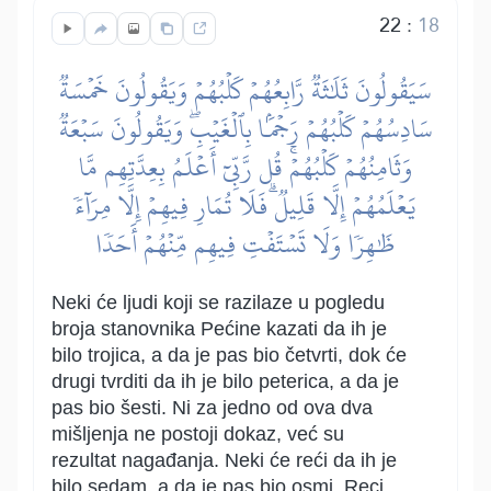
22
:
18
سَيَقُولُونَ ثَلَٰثَةٞ رَّابِعُهُمۡ كَلۡبُهُمۡ وَيَقُولُونَ خَمۡسَةٞ
سَادِسُهُمۡ كَلۡبُهُمۡ رَجۡمَۢا بِٱلۡغَيۡبِۖ وَيَقُولُونَ سَبۡعَةٞ
وَثَامِنُهُمۡ كَلۡبُهُمۡۚ قُل رَّبِّيٓ أَعۡلَمُ بِعِدَّتِهِم مَّا
يَعۡلَمُهُمۡ إِلَّا قَلِيلٞۗ فَلَا تُمَارِ فِيهِمۡ إِلَّا مِرَآءٗ
ظَٰهِرٗا وَلَا تَسۡتَفۡتِ فِيهِم مِّنۡهُمۡ أَحَدٗا
Neki će ljudi koji se razilaze u pogledu
broja stanovnika Pećine kazati da ih je
bilo trojica, a da je pas bio četvrti, dok će
drugi tvrditi da ih je bilo peterica, a da je
pas bio šesti. Ni za jedno od ova dva
mišljenja ne postoji dokaz, već su
rezultat nagađanja. Neki će reći da ih je
bilo sedam, a da je pas bio osmi. Reci,