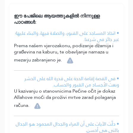
ഈ പേജിലെ ആയത്തുകളിൽ നിന്നുള്ള
പാഠങ്ങൾ:
• اتخاذ المساجد على القبور، والصلاة فيها، والبناء عليها؛
غير جائز في شرعنا.
Prema našem vjerozakonu, podizanje džamija i
građevina na kaburu, te obavljanje namaza u
mezarju zabranjeno je.
• في القصة إقامة الحجة على قدرة الله على الحشر
وبعث الأجساد من القبور والحساب.
U kazivanju o stanovnicima Pećine očit je dokaz
Allahove moći da proživi mrtve zarad polaganja
računa.
• دلَّت الآيات على أن المراء والجدال المحمود هو الجدال
بالتي هي أحسن.