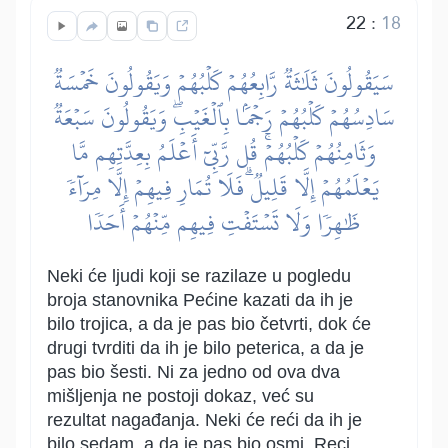
22
:
18
سَيَقُولُونَ ثَلَٰثَةٞ رَّابِعُهُمۡ كَلۡبُهُمۡ وَيَقُولُونَ خَمۡسَةٞ
سَادِسُهُمۡ كَلۡبُهُمۡ رَجۡمَۢا بِٱلۡغَيۡبِۖ وَيَقُولُونَ سَبۡعَةٞ
وَثَامِنُهُمۡ كَلۡبُهُمۡۚ قُل رَّبِّيٓ أَعۡلَمُ بِعِدَّتِهِم مَّا
يَعۡلَمُهُمۡ إِلَّا قَلِيلٞۗ فَلَا تُمَارِ فِيهِمۡ إِلَّا مِرَآءٗ
ظَٰهِرٗا وَلَا تَسۡتَفۡتِ فِيهِم مِّنۡهُمۡ أَحَدٗا
Neki će ljudi koji se razilaze u pogledu
broja stanovnika Pećine kazati da ih je
bilo trojica, a da je pas bio četvrti, dok će
drugi tvrditi da ih je bilo peterica, a da je
pas bio šesti. Ni za jedno od ova dva
mišljenja ne postoji dokaz, već su
rezultat nagađanja. Neki će reći da ih je
bilo sedam, a da je pas bio osmi. Reci,