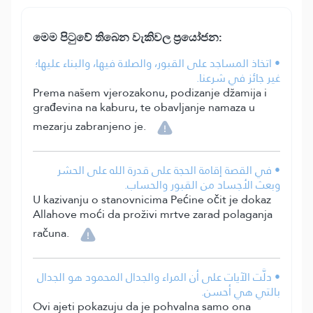
මෙ⁣ම පිටුවේ තිබෙන වැකිවල ප්‍රයෝජන:
• اتخاذ المساجد على القبور، والصلاة فيها، والبناء عليها؛
غير جائز في شرعنا.
Prema našem vjerozakonu, podizanje džamija i
građevina na kaburu, te obavljanje namaza u
mezarju zabranjeno je.
• في القصة إقامة الحجة على قدرة الله على الحشر
وبعث الأجساد من القبور والحساب.
U kazivanju o stanovnicima Pećine očit je dokaz
Allahove moći da proživi mrtve zarad polaganja
računa.
• دلَّت الآيات على أن المراء والجدال المحمود هو الجدال
بالتي هي أحسن.
Ovi ajeti pokazuju da je pohvalna samo ona