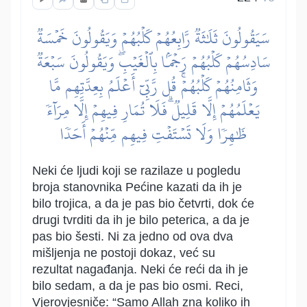
سَيَقُولُونَ ثَلَٰثَةٞ رَّابِعُهُمۡ كَلۡبُهُمۡ وَيَقُولُونَ خَمۡسَةٞ
سَادِسُهُمۡ كَلۡبُهُمۡ رَجۡمَۢا بِٱلۡغَيۡبِۖ وَيَقُولُونَ سَبۡعَةٞ
وَثَامِنُهُمۡ كَلۡبُهُمۡۚ قُل رَّبِّيٓ أَعۡلَمُ بِعِدَّتِهِم مَّا
يَعۡلَمُهُمۡ إِلَّا قَلِيلٞۗ فَلَا تُمَارِ فِيهِمۡ إِلَّا مِرَآءٗ
ظَٰهِرٗا وَلَا تَسۡتَفۡتِ فِيهِم مِّنۡهُمۡ أَحَدٗا
Neki će ljudi koji se razilaze u pogledu
broja stanovnika Pećine kazati da ih je
bilo trojica, a da je pas bio četvrti, dok će
drugi tvrditi da ih je bilo peterica, a da je
pas bio šesti. Ni za jedno od ova dva
mišljenja ne postoji dokaz, već su
rezultat nagađanja. Neki će reći da ih je
bilo sedam, a da je pas bio osmi. Reci,
Vjerovjesniče: “Samo Allah zna koliko ih