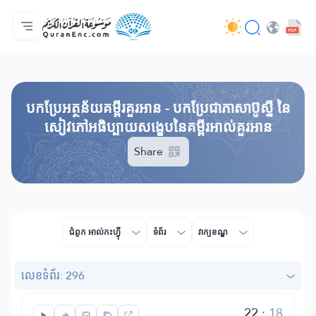
ទំព័រ​ដេីម
មាតិកានៃការបកប្រែ
Audio
សេវាកម្មសម្រាប់អ្នកអភិវឌ្ឍន៍ - API
អំពី​គម្រោង
ទំនាក់ទំងមកកាន់យើងខ្ញុំ
ភាសា
Browse Old Version
បកប្រែអត្ថន័យគម្ពីរគួរអាន - បកប្រែជាភាសាប៊ូស្នី នៃ
សៀវភៅអធិប្បាយសង្ខេបនៃគម្ពីរអាល់គួរអាន
Share
ជំពូក​ អាល់កះហ្វុី
ទំព័រ
វាក្យខណ្ឌ
លេខ​ទំព័រ: 296
22
:
18