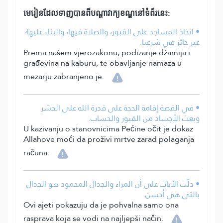
មេរៀនដែលទាញបានពីបណ្តាវាក្យខណ្ឌនៅទំព័រនេះ:
• اتخاذ المساجد على القبور، والصلاة فيها، والبناء عليها؛
غير جائز في شرعنا.
Prema našem vjerozakonu, podizanje džamija i
građevina na kaburu, te obavljanje namaza u
mezarju zabranjeno je.
• في القصة إقامة الحجة على قدرة الله على الحشر
وبعث الأجساد من القبور والحساب.
U kazivanju o stanovnicima Pećine očit je dokaz
Allahove moći da proživi mrtve zarad polaganja
računa.
• دلَّت الآيات على أن المراء والجدال المحمود هو الجدال
بالتي هي أحسن.
Ovi ajeti pokazuju da je pohvalna samo ona
rasprava koja se vodi na najljepši način.