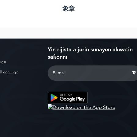
象章
Yin rijista a jerin sunayen akwatin
saƙonni
موسو
موسوعة ال