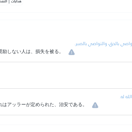
|
هدايات
النفح
• اصي بالحق، والتواصي بالصبر
奨励しない人は、損失を被る。
• ه له
れはアッラーが定められた、治安である。