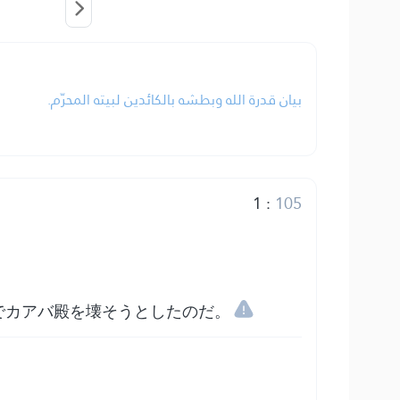
بيان قدرة الله وبطشه بالكائدين لبيته المحرّم.
1
:
105
でカアバ殿を壊そうとしたのだ。