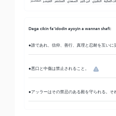
التفاسير:
ات المكية
الطبري
ابن كثير
السعدي
المختصر
المُيسَّر
Daga cikin fa'idodin ayoyin a wannan shafi:
●誰であれ、信仰、善行、真理と忍耐を互いに
●悪口と中傷は禁止されること。
●アッラーはその禁忌のある殿を守られる。そ