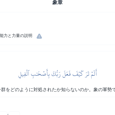
象章
能力と力量の説明
أَلَمۡ تَرَ كَيۡفَ فَعَلَ رَبُّكَ بِأَصۡحَٰبِ ٱلۡفِيلِ
一群をどのように対処されたか知らないのか。象の軍勢