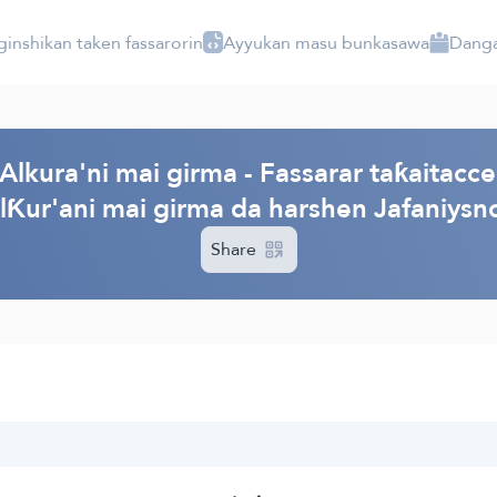
ginshikan taken fassarorin
Ayyukan masu bunkasawa
Danga
lkura'ni mai girma - Fassarar taƙaitacce
lƘur'ani mai girma da harshen Jafaniysnc
Share