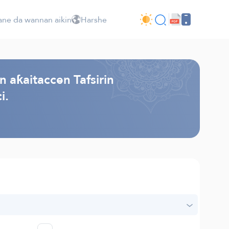
ne da wannan aikin
Harshe
n aƙaitaccen Tafsirin
i.