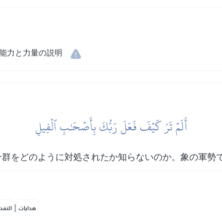
能力と力量の説明
أَلَمۡ تَرَ كَيۡفَ فَعَلَ رَبُّكَ بِأَصۡحَٰبِ ٱلۡفِيلِ
一群をどのように対処されたか知らないのか。象の軍勢
|
لمكية
هدايات