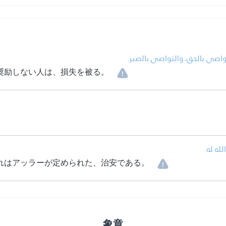
• خسران من لم يتصفوا بالإيما
奨励しない人は、損失を被る。
• دفاع
れはアッラーが定められた、治安である。
象章