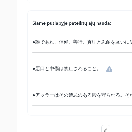
Šiame puslapyje pateiktų ajų nauda:
●誰であれ、信仰、善行、真理と忍耐を互いに
●悪口と中傷は禁止されること。
●アッラーはその禁忌のある殿を守られる。そ