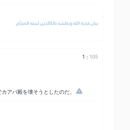
بيان قدرة الله وبطشه بالكائدين لبيته المحرّم.
1
:
105
でカアバ殿を壊そうとしたのだ。