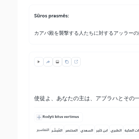
Sūros prasmės:
カアバ殿を襲撃する人たちに対するアッラーの
使徒よ、あなたの主は、アブラハとその
Rodyti kitus vertimus
التفاسير:
المُيسَّر
المختصر
السعدي
ابن كثير
الطبري
النفحات ا