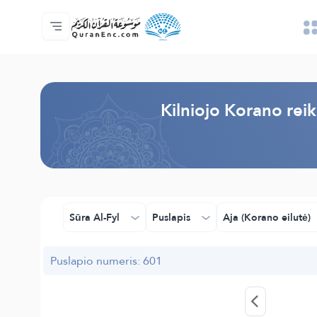
Pagrindinis
Vertimų turinys
Audio
Programuotojų paslaugos - API
Apie projektą
Susisiekite su mumis
Kalba
Browse Old Version
Kilniojo Korano reik
Sūra Al-Fyl
Puslapis
Aja (Korano eilutė)
Puslapio numeris: 601