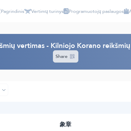
Pagrindinis
Vertimų turinys
Programuotojų paslaugos
šmių vertimas - Kilniojo Korano reikšmių
Share
象章