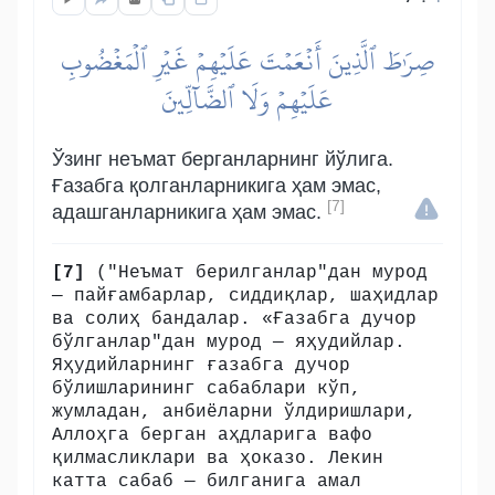
صِرَٰطَ ٱلَّذِينَ أَنۡعَمۡتَ عَلَيۡهِمۡ غَيۡرِ ٱلۡمَغۡضُوبِ
عَلَيۡهِمۡ وَلَا ٱلضَّآلِّينَ
Ўзинг неъмат берганларнинг йўлига.
Ғазабга қолганларникига ҳам эмас,
[7]
адашганларникига ҳам эмас.
[7]
("Неъмат берилганлар"дан мурод
— пайғамбарлар, сиддиқлар, шаҳидлар
ва солиҳ бандалар. «Ғазабга дучор
бўлганлар"дан мурод — яҳудийлар.
Яҳудийларнинг ғазабга дучор
бўлишларининг сабаблари кўп,
жумладан, анбиёларни ўлдиришлари,
Аллоҳга берган аҳдларига вафо
қилмасликлари ва ҳоказо. Лекин
катта сабаб — билганига амал