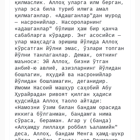
қилмаслик. Аллоҳ уларга илм берган,
улар эса била туриб илмга амал
қилмаганлар. «Адашганлар"дан мурод
— насронийлар. Насороларнинг
«адашганлар" бўлиши ҳам бир қанча
сабабларга кўрадир. Энг асосийси —
улар мақсадга эришиш йўлида Аллоҳ
кўрсатган йўлни эмас, ўзлари топган
йўлни танлаганлар. Демак, оятнинг
маъноси: Эй Аллоҳ, бизни ўтган
анбиё-ю авлиё, азизларнинг йўлидан
бошлагин, яҳудий ва насронийлар
йўлидан бошламагин, деганидир.
Имоми Насоий машҳур саҳобий Абу
Ҳурайрадан ривоят қилган ҳадиси
қудсийда Аллоҳ таоло айтади:
«Намозни ўзим билан бандам орасида
иккига бўлганман, бандамга нима
сўраса, бераман. Агар у (банда)
«Алҳамду лиллаҳи роббил ъаламийн"
деса, Аллоҳ, бандам Менга ҳамд-шукр