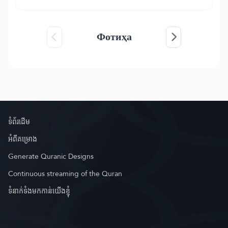
Фотиҳа
ទំព័រ​ដេីម
អំពី​គម្រោង
Generate Quranic Designs
Continuous streaming of the Quran
ទំនាក់ទំងមកកាន់យើងខ្ញុំ