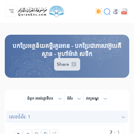
ទំព័រ​ដេីម
មាតិកានៃការបកប្រែ
Audio
សេវាកម្មសម្រាប់អ្នកអភិវឌ្ឍន៍ - API
អំពី​គម្រោង
ទំនាក់ទំងមកកាន់យើងខ្ញុំ
ភាសា
Browse Old Version
បកប្រែអត្ថន័យគម្ពីរគួរអាន - បកប្រែជាភាសាអ៊ូបេគី
ស្ថាន - មូហាំម៉ាត់​ សទិក
Share
ជំពូក​ អាល់ហ្វាទីហះ
ទំព័រ
វាក្យខណ្ឌ
លេខ​ទំព័រ: 1
7
:
1