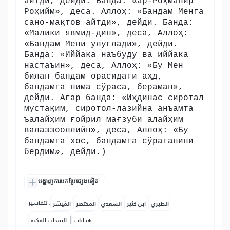
айтди, дейди. Банда: «ар-Роҳманир
Роҳийм», деса. Аллоҳ: «Бандам Менга
сано-мақтов айтди», дейди. Банда:
«Малики явмид-дин», деса, Аллоҳ:
«Бандам Мени улуғлади», дейди.
Банда: «Иййака наъбуду ва иййака
настаъин», деса, Аллоҳ: «Бу Мен
билан бандам орасидаги аҳд,
бандамга нима сўраса, бераман»,
дейди. Агар банда: «Иҳдинас сиротал
мустақим, сиротол-лазийна анъамта
ъалайҳим ғойрил мағзуби алайҳим
валаззооллийн», деса, Аллоҳ: «Бу
бандамга хос, бандамга сўраганини
бердим», дейди.)
បង្ហាញការបកប្រែផ្សេងទៀត
التفاسير:
الطبري
ابن كثير
السعدي
المختصر
المُيسَّر
|
هدايات
النفحات المكية