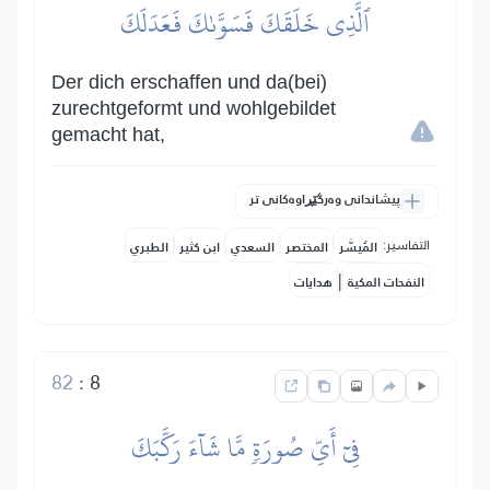
ٱلَّذِي خَلَقَكَ فَسَوَّىٰكَ فَعَدَلَكَ
Der dich erschaffen und da(bei)
zurechtgeformt und wohlgebildet
gemacht hat,
پیشاندانی وەرگێڕاوەکانی تر
التفاسير:
المُيسَّر
المختصر
السعدي
ابن كثير
الطبري
|
النفحات المكية
هدايات
82
:
8
فِيٓ أَيِّ صُورَةٖ مَّا شَآءَ رَكَّبَكَ