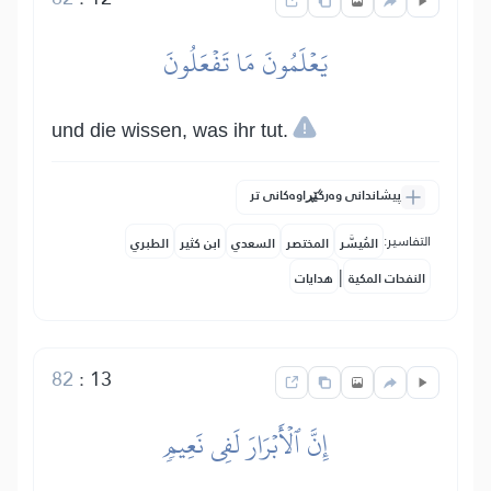
يَعۡلَمُونَ مَا تَفۡعَلُونَ
und die wissen, was ihr tut.
پیشاندانی وەرگێڕاوەکانی تر
التفاسير:
المُيسَّر
المختصر
السعدي
ابن كثير
الطبري
|
النفحات المكية
هدايات
82
:
13
إِنَّ ٱلۡأَبۡرَارَ لَفِي نَعِيمٖ