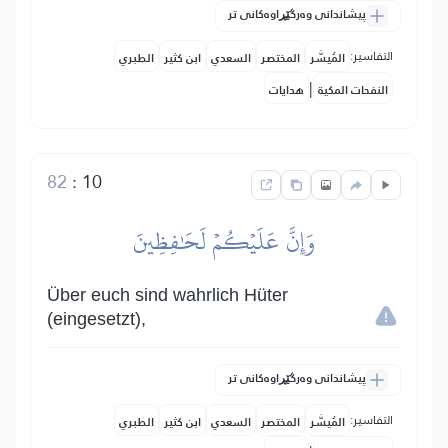
پیشاندانی وەرگێڕاوەکانی تر
التفاسير:
المُيسَّر
المختصر
السعدي
ابن كثير
الطبري
|
النفحات المكية
هدايات
82
:
10
وَإِنَّ عَلَيۡكُمۡ لَحَٰفِظِينَ
Über euch sind wahrlich Hüter
(eingesetzt),
پیشاندانی وەرگێڕاوەکانی تر
التفاسير:
المُيسَّر
المختصر
السعدي
ابن كثير
الطبري