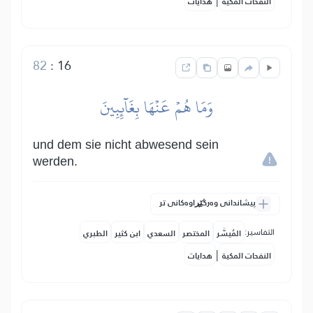
|
النفحات المكية
هدايات
82
:
16
وَمَا هُمۡ عَنۡهَا بِغَآئِبِينَ
und dem sie nicht abwesend sein
werden.
پیشاندانی وەرگێڕاوەکانی تر
التفاسير:
المُيسَّر
المختصر
السعدي
ابن كثير
الطبري
|
النفحات المكية
هدايات