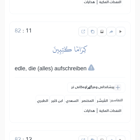
|
النفحات المكية
هدايات
82
:
11
كِرَامٗا كَٰتِبِينَ
edle, die (alles) aufschreiben
پیشاندانی وەرگێڕاوەکانی تر
التفاسير:
المُيسَّر
المختصر
السعدي
ابن كثير
الطبري
|
النفحات المكية
هدايات
82
:
12