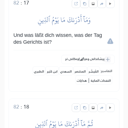
82
:
17
وَمَآ أَدۡرَىٰكَ مَا يَوۡمُ ٱلدِّينِ
Und was läßt dich wissen, was der Tag
des Gerichts ist?
پیشاندانی وەرگێڕاوەکانی تر
التفاسير:
المُيسَّر
المختصر
السعدي
ابن كثير
الطبري
|
النفحات المكية
هدايات
82
:
18
ثُمَّ مَآ أَدۡرَىٰكَ مَا يَوۡمُ ٱلدِّينِ