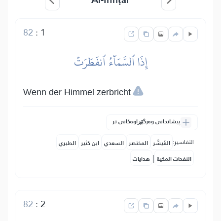
82
:
1
إِذَا ٱلسَّمَآءُ ٱنفَطَرَتۡ
Wenn der Himmel zerbricht
پیشاندانی وەرگێڕاوەکانی تر
التفاسير:
المُيسَّر
المختصر
السعدي
ابن كثير
الطبري
|
النفحات المكية
هدايات
82
:
2