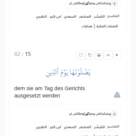
پیشاندانی وەرگێڕاوەکانی تر
التفاسير:
المُيسَّر
المختصر
السعدي
ابن كثير
الطبري
|
النفحات المكية
هدايات
82
:
15
يَصۡلَوۡنَهَا يَوۡمَ ٱلدِّينِ
dem sie am Tag des Gerichts
ausgesetzt werden
پیشاندانی وەرگێڕاوەکانی تر
التفاسير:
المُيسَّر
المختصر
السعدي
ابن كثير
الطبري