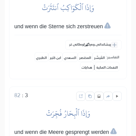
وَإِذَا ٱلۡكَوَاكِبُ ٱنتَثَرَتۡ
und wenn die Sterne sich zerstreuen
پیشاندانی وەرگێڕاوەکانی تر
التفاسير:
المُيسَّر
المختصر
السعدي
ابن كثير
الطبري
|
النفحات المكية
هدايات
82
:
3
وَإِذَا ٱلۡبِحَارُ فُجِّرَتۡ
und wenn die Meere gesprengt werden