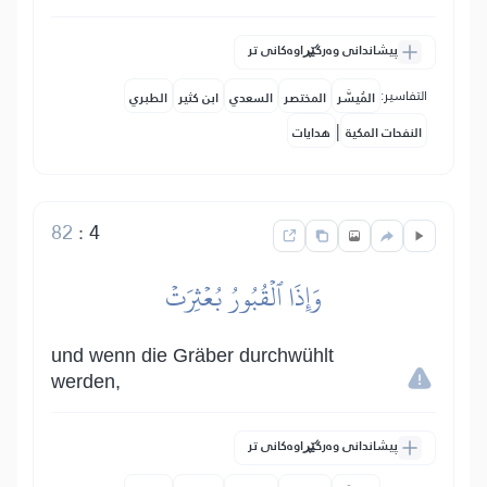
پیشاندانی وەرگێڕاوەکانی تر
التفاسير:
المُيسَّر
المختصر
السعدي
ابن كثير
الطبري
|
النفحات المكية
هدايات
82
:
4
وَإِذَا ٱلۡقُبُورُ بُعۡثِرَتۡ
und wenn die Gräber durchwühlt
werden,
پیشاندانی وەرگێڕاوەکانی تر