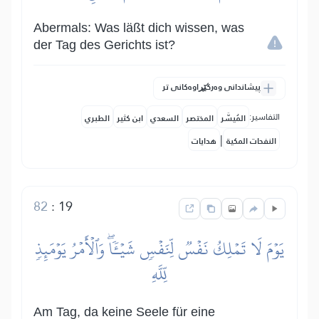
Abermals: Was läßt dich wissen, was
der Tag des Gerichts ist?
پیشاندانی وەرگێڕاوەکانی تر
التفاسير:
المُيسَّر
المختصر
السعدي
ابن كثير
الطبري
|
النفحات المكية
هدايات
82
:
19
يَوۡمَ لَا تَمۡلِكُ نَفۡسٞ لِّنَفۡسٖ شَيۡـٔٗاۖ وَٱلۡأَمۡرُ يَوۡمَئِذٖ
لِّلَّهِ
Am Tag, da keine Seele für eine