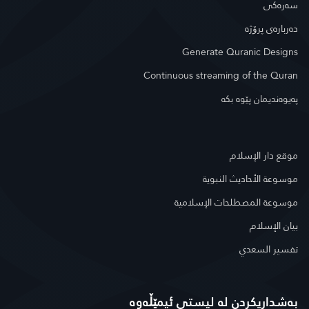
سه‌ره‌كی
دەربارەی پرۆژە
Generate Quranic Designs
Continuous streaming of the Quran
په‌یوه‌ندیمان پێوه‌ بكه‌
موقع دار الإسلام
موسوعة الأحاديث النبوية
موسوعة المصطلحات الإسلامية
بيان الإسلام
تفسير السعدي
بەشداریکردن لە لیستی ئیمێڵەوە