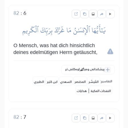
82
:
6
يَٰٓأَيُّهَا ٱلۡإِنسَٰنُ مَا غَرَّكَ بِرَبِّكَ ٱلۡكَرِيمِ
O Mensch, was hat dich hinsichtlich
deines edelmütigen Herrn getäuscht,
پیشاندانی وەرگێڕاوەکانی تر
التفاسير:
المُيسَّر
المختصر
السعدي
ابن كثير
الطبري
|
النفحات المكية
هدايات
82
:
7