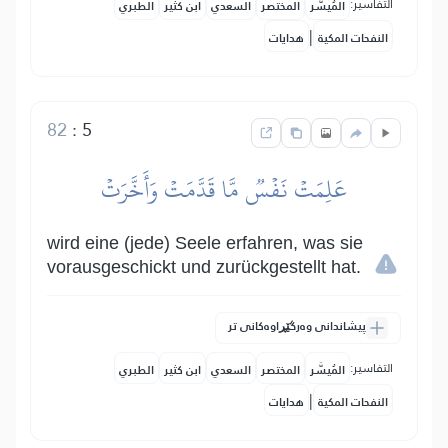
التفاسير:
المُيسَّر
المختصر
السعدي
ابن كثير
الطبري
|
النفحات المكية
هدايات
82
:
5
عَلِمَتۡ نَفۡسٞ مَّا قَدَّمَتۡ وَأَخَّرَتۡ
wird eine (jede) Seele erfahren, was sie
vorausgeschickt und zurückgestellt hat.
پیشاندانی وەرگێڕاوەکانی تر
التفاسير:
المُيسَّر
المختصر
السعدي
ابن كثير
الطبري
|
النفحات المكية
هدايات