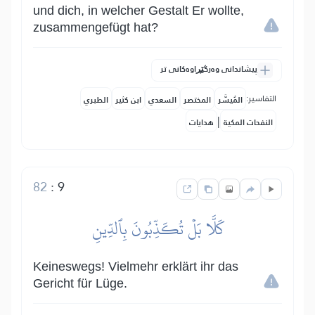
und dich, in welcher Gestalt Er wollte,
zusammengefügt hat?
پیشاندانی وەرگێڕاوەکانی تر
التفاسير:
المُيسَّر
المختصر
السعدي
ابن كثير
الطبري
|
النفحات المكية
هدايات
82
:
9
كَلَّا بَلۡ تُكَذِّبُونَ بِٱلدِّينِ
Keineswegs! Vielmehr erklärt ihr das
Gericht für Lüge.