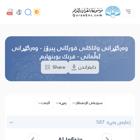
زمان
Audio
سه‌ره‌كی
دەربارەی پرۆژە
په‌یوه‌ندیمان پێوه‌ بكه‌
پێڕستی وه‌رگێڕاوه‌كان
خزمەتگوزاریەکانی پەرەپێدەران - API
Browse Old Version
وه‌رگێڕانی واتاکانی قورئانی پیرۆز - وەرگێڕانی
ئەڵمانی - فرنك بوبنهایم
دابەزاندن
Share
سوره‌تی الإنفطار
پەڕە
ئایه‌ت
ژمارەی پەڕە: 587
Al-Infiṭār