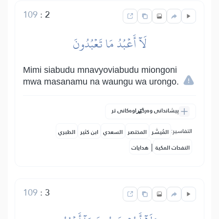
109
:
2
لَآ أَعۡبُدُ مَا تَعۡبُدُونَ
Mimi siabudu mnavyoviabudu miongoni
mwa masanamu na waungu wa urongo.
پیشاندانی وەرگێڕاوەکانی تر
التفاسير:
المُيسَّر
المختصر
السعدي
ابن كثير
الطبري
|
النفحات المكية
هدايات
109
:
3