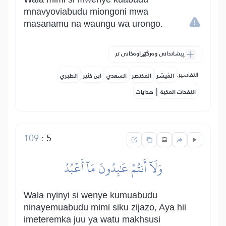
mnavyoviabudu miongoni mwa
masanamu na waungu wa urongo.
پیشاندانی وەرگێڕاوەکانی تر
التفاسير:
المُيسَّر
المختصر
السعدي
ابن كثير
الطبري
|
النفحات المكية
هدايات
109
:
5
وَلَآ أَنتُمۡ عَٰبِدُونَ مَآ أَعۡبُدُ
Wala nyinyi si wenye kumuabudu
ninayemuabudu mimi siku zijazo, Aya hii
imeteremka juu ya watu makhsusi