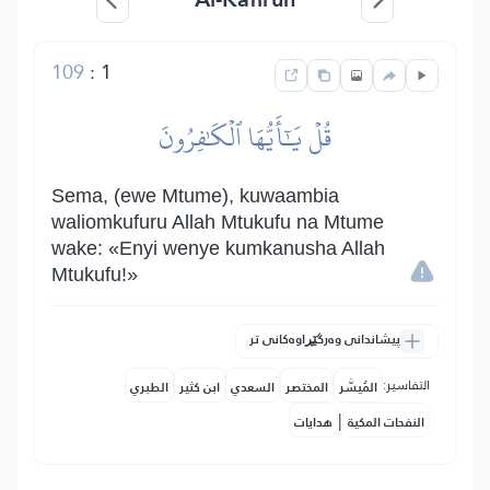
109
:
1
قُلۡ يَٰٓأَيُّهَا ٱلۡكَٰفِرُونَ
Sema, (ewe Mtume), kuwaambia
waliomkufuru Allah Mtukufu na Mtume
wake: «Enyi wenye kumkanusha Allah
Mtukufu!»
پیشاندانی وەرگێڕاوەکانی تر
التفاسير:
المُيسَّر
المختصر
السعدي
ابن كثير
الطبري
|
النفحات المكية
هدايات