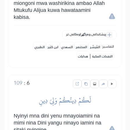
miongoni mwa washirikina ambao Allah
Mtukufu Alijua kuwa hawataamini
kabisa.
پیشاندانی وەرگێڕاوەکانی تر
التفاسير:
المُيسَّر
المختصر
السعدي
ابن كثير
الطبري
|
النفحات المكية
هدايات
109
:
6
لَكُمۡ دِينُكُمۡ وَلِيَ دِينِ
Nyinyi mna dini yenu mnayoiamini na
mimi nina Dini yangu ninayo iamini na
sitaki nyingine.