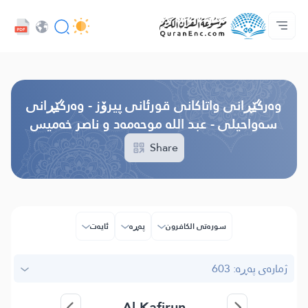
خزمەتگوزاریەکانی پەرەپێدەران - API
پێڕستی وه‌رگێڕاوه‌كان
په‌یوه‌ندیمان پێوه‌ بكه‌
دەربارەی پرۆژە
سه‌ره‌كی
Audio
زمان
Browse Old Version
وه‌رگێڕانی واتاکانی قورئانی پیرۆز - وەرگێڕانی
سەواحیلی - عبد الله موحەمەد و ناصر خەميس
Share
سوره‌تی الكافرون
پەڕە
ئایه‌ت
ژمارەی پەڕە: 603
Al-Kafirun