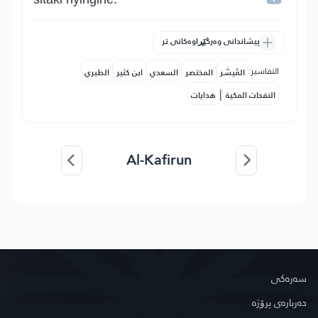
پیشاندانی وەرگێڕاوەکانی تر
التفاسير:
المُيسَّر
المختصر
السعدي
ابن كثير
الطبري
|
النفحات المكية
هدايات
Al-Kafirun
سه‌ره‌كی
دەربارەی پرۆژە