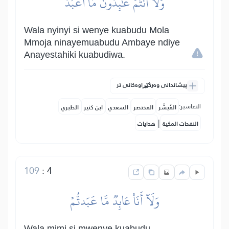
وَلَآ أَنتُمۡ عَٰبِدُونَ مَآ أَعۡبُدُ
Wala nyinyi si wenye kuabudu Mola
Mmoja ninayemuabudu Ambaye ndiye
Anayestahiki kuabudiwa.
پیشاندانی وەرگێڕاوەکانی تر
التفاسير:
المُيسَّر
المختصر
السعدي
ابن كثير
الطبري
|
النفحات المكية
هدايات
109
:
4
وَلَآ أَنَا۠ عَابِدٞ مَّا عَبَدتُّمۡ
Wala mimi si mwenye kuabudu