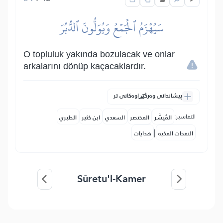
سَيُهۡزَمُ ٱلۡجَمۡعُ وَيُوَلُّونَ ٱلدُّبُرَ
O topluluk yakında bozulacak ve onlar
arkalarını dönüp kaçacaklardır.
پیشاندانی وەرگێڕاوەکانی تر
التفاسير:
المُيسَّر
المختصر
السعدي
ابن كثير
الطبري
|
النفحات المكية
هدايات
Sûretu'l-Kamer