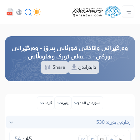
خزمەتگوزاریەکانی پەرەپێدەران - API
پێڕستی وه‌رگێڕاوه‌كان
په‌یوه‌ندیمان پێوه‌ بكه‌
دەربارەی پرۆژە
سه‌ره‌كی
Audio
زمان
Browse Old Version
وه‌رگێڕانی واتاکانی قورئانی پیرۆز - وەرگێڕانی
تورکی - د. عەلی ئوزک وهاوەڵانی
Share
دابەزاندن
سوره‌تی القمر
پەڕە
ئایه‌ت
ژمارەی پەڕە: 530
54
:
45