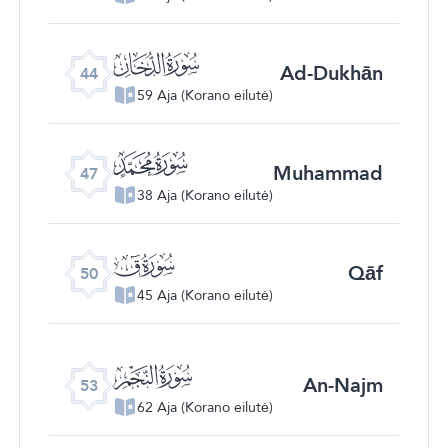
ﯙ
Ad-Dukhān
44
59 Aja (Korano eilutė)
ﯜ
Muhammad
47
38 Aja (Korano eilutė)
ﯟ
Qāf
50
45 Aja (Korano eilutė)
ﯢ
An-Najm
53
62 Aja (Korano eilutė)