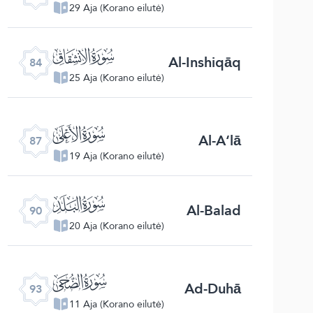
29 Aja (Korano eilutė)
ﰁ
Al-Inshiqāq
84
25 Aja (Korano eilutė)
ﰄ
Al-A‘lā
87
19 Aja (Korano eilutė)
ﰇ
Al-Balad
90
20 Aja (Korano eilutė)
ﰊ
Ad-Duhā
93
11 Aja (Korano eilutė)