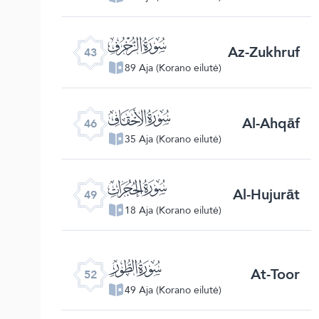
ﯘ
Az-Zukhruf
43
89 Aja (Korano eilutė)
ﯛ
Al-Ahqāf
46
35 Aja (Korano eilutė)
ﯞ
Al-Hujurāt
49
18 Aja (Korano eilutė)
ﯡ
At-Toor
52
49 Aja (Korano eilutė)