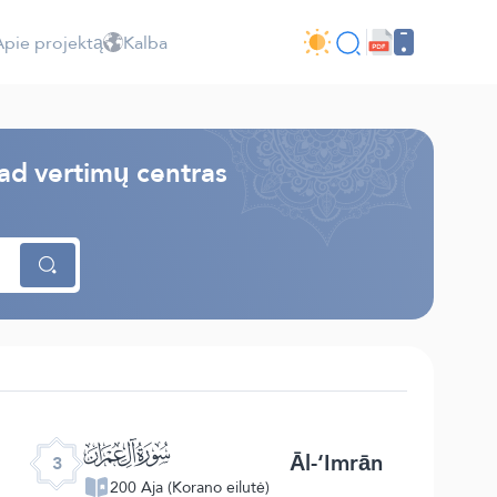
Apie projektą
Kalba
uad vertimų centras
ﮏ
Āl-‘Imrān
3
200 Aja (Korano eilutė)