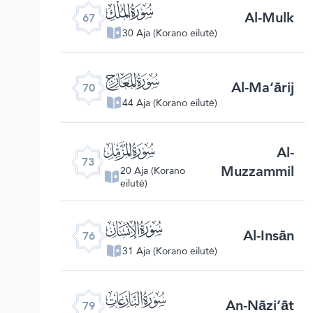
ﯰ
Al-Mulk
67
30 Aja (Korano eilutė)
ﯳ
Al-Ma‘ārij
70
44 Aja (Korano eilutė)
ﯶ
Al-
73
Muzzammil
20 Aja (Korano
eilutė)
ﯹ
Al-Insān
76
31 Aja (Korano eilutė)
ﯼ
An-Nāzi‘āt
79