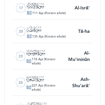
ﮝ
Al-Isrā’
17
111 Aja (Korano eilutė)
ﮠ
Tā-ha
20
135 Aja (Korano eilutė)
ﮣ
Al-
23
Mu’minūn
118 Aja (Korano
eilutė)
ﮦ
Ash-
26
Shu‘arā’
227 Aja (Korano
eilutė)
ﮩ