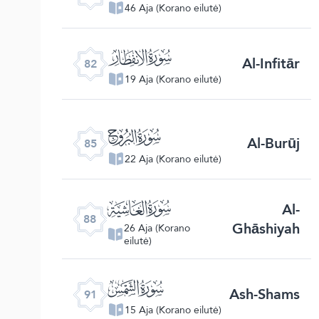
46 Aja (Korano eilutė)
ﯿ
Al-Infitār
82
19 Aja (Korano eilutė)
ﰂ
Al-Burūj
85
22 Aja (Korano eilutė)
ﰅ
Al-
88
Ghāshiyah
26 Aja (Korano
eilutė)
ﰈ
Ash-Shams
91
15 Aja (Korano eilutė)