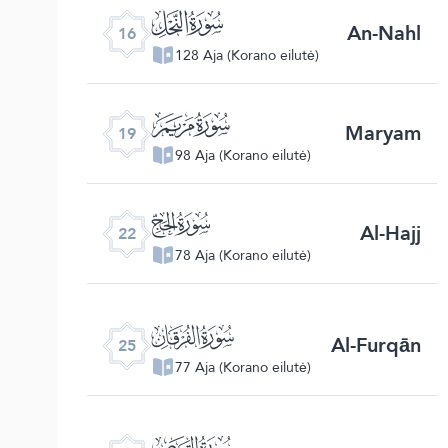
ﮜ
An-Nahl
16
128 Aja (Korano eilutė)
ﮟ
Maryam
19
98 Aja (Korano eilutė)
ﮢ
Al-Hajj
22
78 Aja (Korano eilutė)
ﮥ
Al-Furqān
25
77 Aja (Korano eilutė)
ﮨ