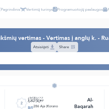
Pagrindinis
Vertimų turinys
Programuotojų paslaugos
ikšmių vertimas - Vertimas į anglų k. - R
Atsisiųsti
Share
ﮎ
Al-
2
Baqarah
286 Aja (Korano