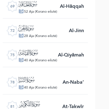
ﯲ
Al-Hāqqah
69
52 Aja (Korano eilutė)
ﯵ
Al-Jinn
72
28 Aja (Korano eilutė)
ﯸ
Al-Qiyāmah
75
40 Aja (Korano eilutė)
ﯻ
An-Naba’
78
40 Aja (Korano eilutė)
ﯾ
At-Takwīr
81