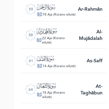
ﯤ
Ar-Rahmān
55
78 Aja (Korano eilutė)
ﯧ
Al-
58
Mujādalah
22 Aja (Korano
eilutė)
ﯪ
As-Saff
61
14 Aja (Korano eilutė)
ﯭ
At-
64
Taghābun
18 Aja (Korano
eilutė)