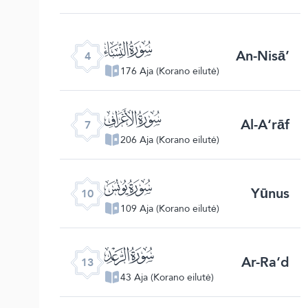
ﮐ
An-Nisā’
4
176 Aja (Korano eilutė)
ﮓ
Al-A‘rāf
7
206 Aja (Korano eilutė)
ﮖ
Yūnus
10
109 Aja (Korano eilutė)
ﮙ
Ar-Ra‘d
13
43 Aja (Korano eilutė)