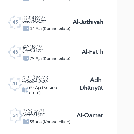
ﯚ
Al-Jāthiyah
45
37 Aja (Korano eilutė)
ﯝ
Al-Fat'h
48
29 Aja (Korano eilutė)
ﯠ
Adh-
51
Dhāriyāt
60 Aja (Korano
eilutė)
ﯣ
Al-Qamar
54
55 Aja (Korano eilutė)