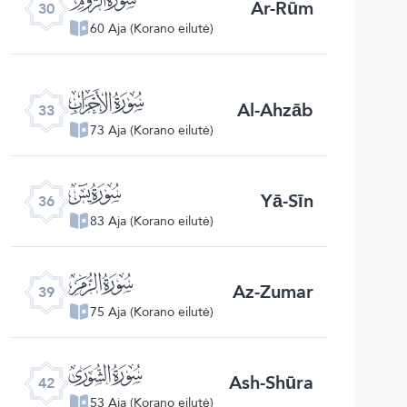
Ar-Rūm
30
60 Aja (Korano eilutė)
ﮭ
Al-Ahzāb
33
73 Aja (Korano eilutė)
ﮰ
Yā-Sīn
36
83 Aja (Korano eilutė)
ﯔ
Az-Zumar
39
75 Aja (Korano eilutė)
ﯗ
Ash-Shūra
42
53 Aja (Korano eilutė)