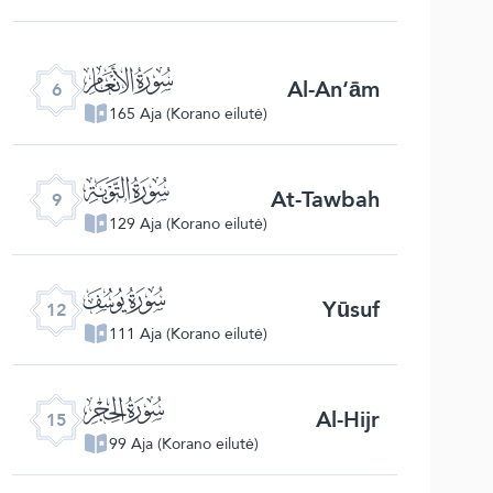
ﮒ
Al-An‘ām
6
165 Aja (Korano eilutė)
ﮕ
At-Tawbah
9
129 Aja (Korano eilutė)
ﮘ
Yūsuf
12
111 Aja (Korano eilutė)
ﮛ
Al-Hijr
15
99 Aja (Korano eilutė)