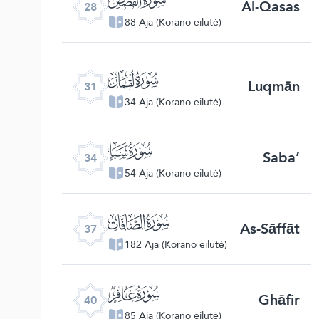
Al-Qasas
28
88 Aja (Korano eilutė)
ﮫ
Luqmān
31
34 Aja (Korano eilutė)
ﮮ
Saba’
34
54 Aja (Korano eilutė)
ﮱ
As-Sāffāt
37
182 Aja (Korano eilutė)
ﯕ
Ghāfir
40
85 Aja (Korano eilutė)