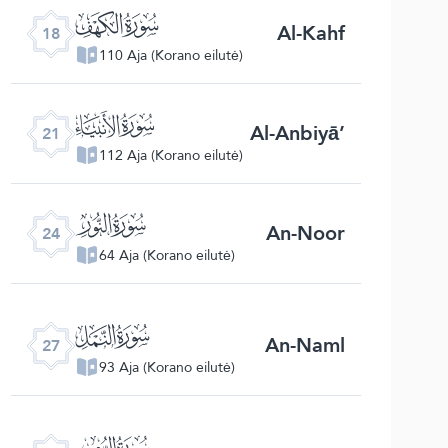
ﮞ
Al-Kahf
18
110 Aja (Korano eilutė)
ﮡ
Al-Anbiyā’
21
112 Aja (Korano eilutė)
ﮤ
An-Noor
24
64 Aja (Korano eilutė)
ﮧ
An-Naml
27
93 Aja (Korano eilutė)
ﮪ