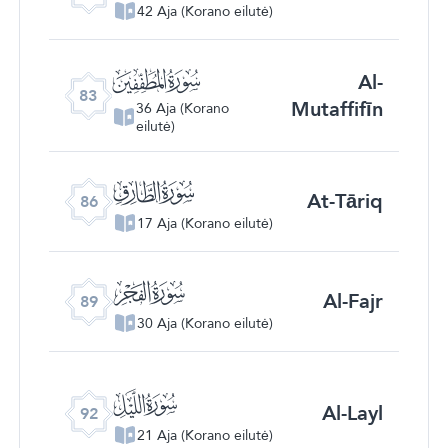
42 Aja (Korano eilutė)
ﰀ
Al-
83
Mutaffifīn
36 Aja (Korano
eilutė)
ﰃ
At-Tāriq
86
17 Aja (Korano eilutė)
ﰆ
Al-Fajr
89
30 Aja (Korano eilutė)
ﰉ
Al-Layl
92
21 Aja (Korano eilutė)