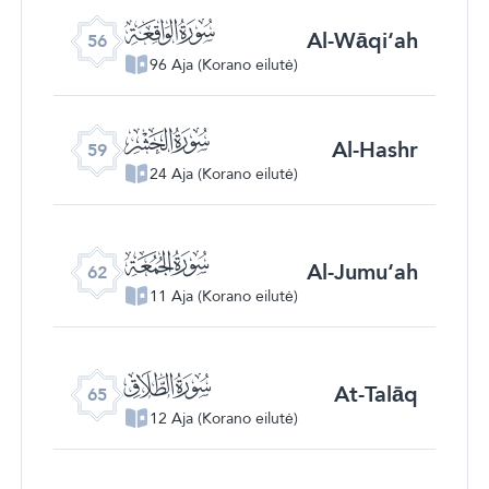
ﯥ
Al-Wāqi‘ah
56
96 Aja (Korano eilutė)
ﯨ
Al-Hashr
59
24 Aja (Korano eilutė)
ﯫ
Al-Jumu‘ah
62
11 Aja (Korano eilutė)
ﯮ
At-Talāq
65
12 Aja (Korano eilutė)