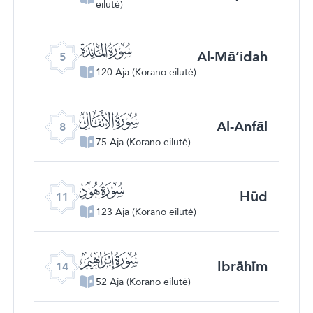
eilutė)
ﮑ
Al-Mā’idah
5
120 Aja (Korano eilutė)
ﮔ
Al-Anfāl
8
75 Aja (Korano eilutė)
ﮗ
Hūd
11
123 Aja (Korano eilutė)
ﮚ
Ibrāhīm
14
52 Aja (Korano eilutė)