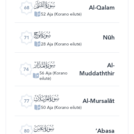
ﯱ
Al-Qalam
68
52 Aja (Korano eilutė)
ﯴ
Nūh
71
28 Aja (Korano eilutė)
ﯷ
Al-
74
Muddaththir
56 Aja (Korano
eilutė)
ﯺ
Al-Mursalāt
77
50 Aja (Korano eilutė)
ﯽ
‘Abasa
80