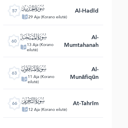
ﯦ
Al-Hadīd
57
29 Aja (Korano eilutė)
ﯩ
Al-
60
Mumtahanah
13 Aja (Korano
eilutė)
ﯬ
Al-
63
Munāfiqūn
11 Aja (Korano
eilutė)
ﯯ
At-Tahrīm
66
12 Aja (Korano eilutė)