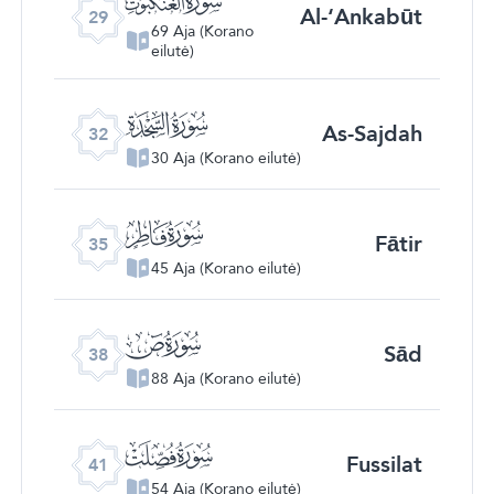
Al-‘Ankabūt
29
69 Aja (Korano
eilutė)
ﮬ
As-Sajdah
32
30 Aja (Korano eilutė)
ﮯ
Fātir
35
45 Aja (Korano eilutė)
ﯓ
Sād
38
88 Aja (Korano eilutė)
ﯖ
Fussilat
41
54 Aja (Korano eilutė)