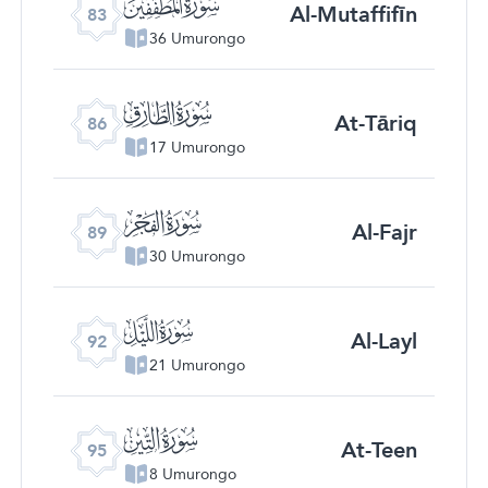
ﰀ
Al-Mutaffifīn
83
36 Umurongo
ﰃ
At-Tāriq
86
17 Umurongo
ﰆ
Al-Fajr
89
30 Umurongo
ﰉ
Al-Layl
92
21 Umurongo
ﰌ
At-Teen
95
8 Umurongo