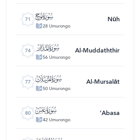
ﯴ
Nūh
71
28 Umurongo
ﯷ
Al-Muddaththir
74
56 Umurongo
ﯺ
Al-Mursalāt
77
50 Umurongo
ﯽ
‘Abasa
80
42 Umurongo