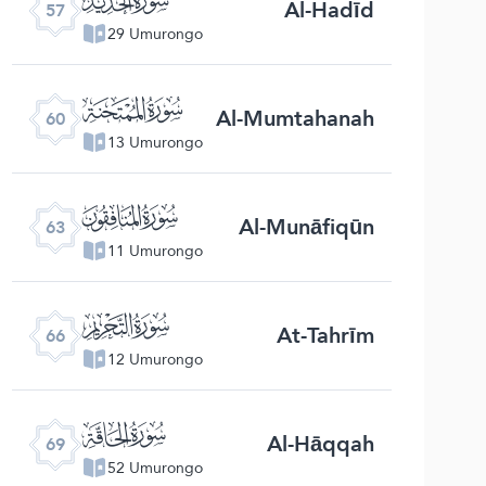
Al-Hadīd
57
29 Umurongo
ﯩ
Al-Mumtahanah
60
13 Umurongo
ﯬ
Al-Munāfiqūn
63
11 Umurongo
ﯯ
At-Tahrīm
66
12 Umurongo
ﯲ
Al-Hāqqah
69
52 Umurongo