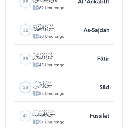
Al-‘Ankabūt
29
69 Umurongo
ﮬ
As-Sajdah
32
30 Umurongo
ﮯ
Fātir
35
45 Umurongo
ﯓ
Sād
38
88 Umurongo
ﯖ
Fussilat
41
54 Umurongo