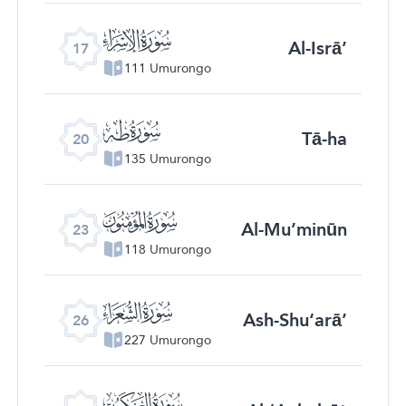
ﮝ
Al-Isrā’
17
111 Umurongo
ﮠ
Tā-ha
20
135 Umurongo
ﮣ
Al-Mu’minūn
23
118 Umurongo
ﮦ
Ash-Shu‘arā’
26
227 Umurongo
ﮩ