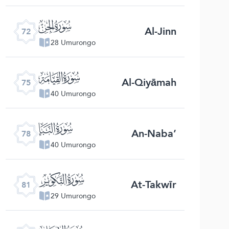
ﯵ
Al-Jinn
72
28 Umurongo
ﯸ
Al-Qiyāmah
75
40 Umurongo
ﯻ
An-Naba’
78
40 Umurongo
ﯾ
At-Takwīr
81
29 Umurongo