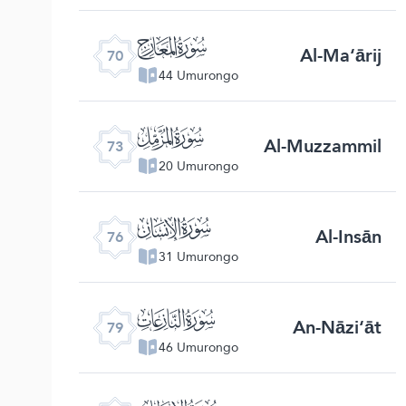
ﯳ
Al-Ma‘ārij
70
44 Umurongo
ﯶ
Al-Muzzammil
73
20 Umurongo
ﯹ
Al-Insān
76
31 Umurongo
ﯼ
An-Nāzi‘āt
79
46 Umurongo