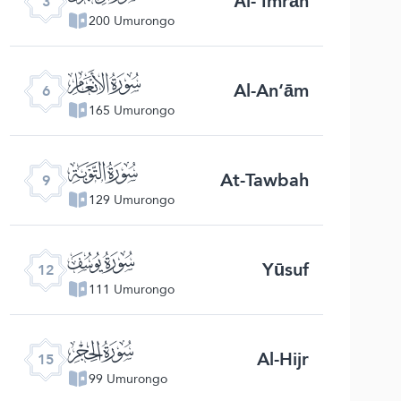
Āl-‘Imrān
3
200 Umurongo
ﮒ
Al-An‘ām
6
165 Umurongo
ﮕ
At-Tawbah
9
129 Umurongo
ﮘ
Yūsuf
12
111 Umurongo
ﮛ
Al-Hijr
15
99 Umurongo