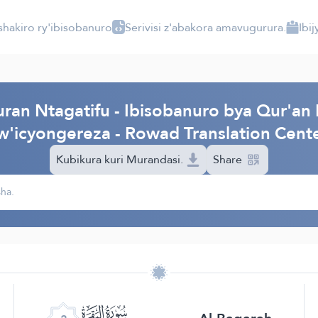
shakiro ry'ibisobanuro
Serivisi z'abakora amavugurura.
Ibi
ran Ntagatifu - Ibisobanuro bya Qur'an 
w'icyongereza - Rowad Translation Cent
Kubikura kuri Murandasi.
Share
ﮎ