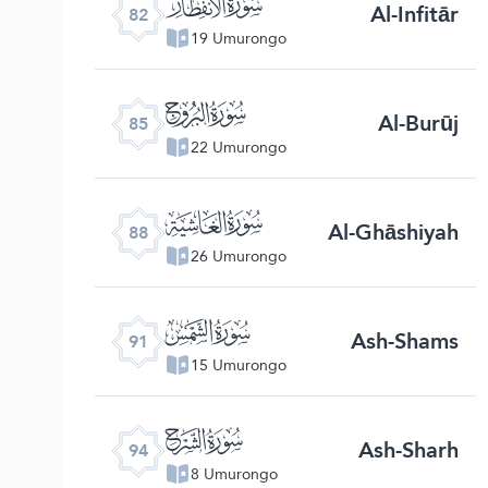
ﯿ
Al-Infitār
82
19 Umurongo
ﰂ
Al-Burūj
85
22 Umurongo
ﰅ
Al-Ghāshiyah
88
26 Umurongo
ﰈ
Ash-Shams
91
15 Umurongo
ﰋ
Ash-Sharh
94
8 Umurongo