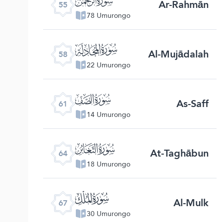
Ar-Rahmān
55
78 Umurongo
ﯧ
Al-Mujādalah
58
22 Umurongo
ﯪ
As-Saff
61
14 Umurongo
ﯭ
At-Taghābun
64
18 Umurongo
ﯰ
Al-Mulk
67
30 Umurongo