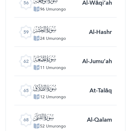
Al-Wāqi‘ah
56
96 Umurongo
ﯨ
Al-Hashr
59
24 Umurongo
ﯫ
Al-Jumu‘ah
62
11 Umurongo
ﯮ
At-Talāq
65
12 Umurongo
ﯱ
Al-Qalam
68
52 Umurongo