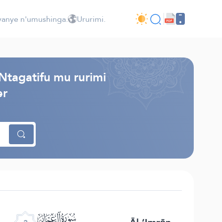
jyanye n'umushinga.
Ururimi.
Ntagatifu mu rurimi
er
ﮏ