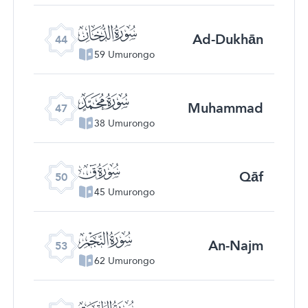
ﯙ
Ad-Dukhān
44
59 Umurongo
ﯜ
Muhammad
47
38 Umurongo
ﯟ
Qāf
50
45 Umurongo
ﯢ
An-Najm
53
62 Umurongo
ﯥ