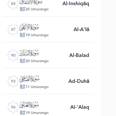
ﰁ
Al-Inshiqāq
84
25 Umurongo
ﰄ
Al-A‘lā
87
19 Umurongo
ﰇ
Al-Balad
90
20 Umurongo
ﰊ
Ad-Duhā
93
11 Umurongo
ﰍ
Al-‘Alaq
96
19 Umurongo