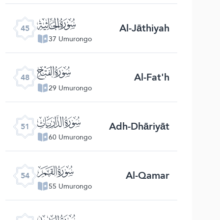
ﯚ
Al-Jāthiyah
45
37 Umurongo
ﯝ
Al-Fat'h
48
29 Umurongo
ﯠ
Adh-Dhāriyāt
51
60 Umurongo
ﯣ
Al-Qamar
54
55 Umurongo
ﯦ