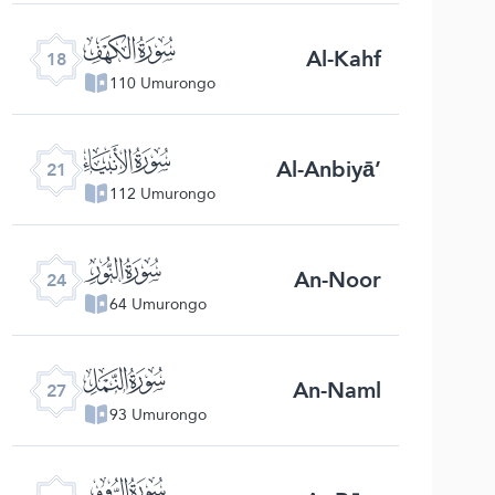
ﮞ
Al-Kahf
18
110 Umurongo
ﮡ
Al-Anbiyā’
21
112 Umurongo
ﮤ
An-Noor
24
64 Umurongo
ﮧ
An-Naml
27
93 Umurongo
ﮪ