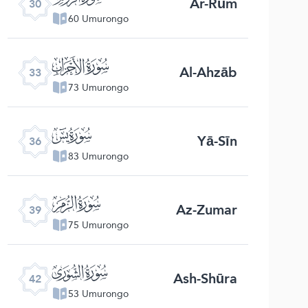
Ar-Rūm
30
60 Umurongo
ﮭ
Al-Ahzāb
33
73 Umurongo
ﮰ
Yā-Sīn
36
83 Umurongo
ﯔ
Az-Zumar
39
75 Umurongo
ﯗ
Ash-Shūra
42
53 Umurongo