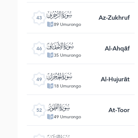
ﯘ
Az-Zukhruf
43
89 Umurongo
ﯛ
Al-Ahqāf
46
35 Umurongo
ﯞ
Al-Hujurāt
49
18 Umurongo
ﯡ
At-Toor
52
49 Umurongo
ﯤ