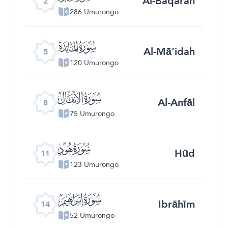
Al-Baqarah
2
286 Umurongo
ﮑ
Al-Mā’idah
5
120 Umurongo
ﮔ
Al-Anfāl
8
75 Umurongo
ﮗ
Hūd
11
123 Umurongo
ﮚ
Ibrāhīm
14
52 Umurongo