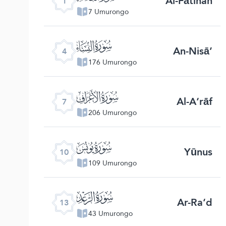
Al-Fātihah
1
7 Umurongo
ﮐ
An-Nisā’
4
176 Umurongo
ﮓ
Al-A‘rāf
7
206 Umurongo
ﮖ
Yūnus
10
109 Umurongo
ﮙ
Ar-Ra‘d
13
43 Umurongo