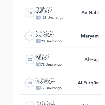
ﮜ
An-Nahl
16
128 Umurongo
ﮟ
Maryam
19
98 Umurongo
ﮢ
Al-Hajj
22
78 Umurongo
ﮥ
Al-Furqān
25
77 Umurongo
ﮨ