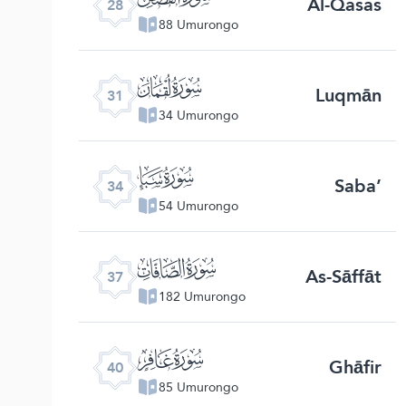
Al-Qasas
28
88 Umurongo
ﮫ
Luqmān
31
34 Umurongo
ﮮ
Saba’
34
54 Umurongo
ﮱ
As-Sāffāt
37
182 Umurongo
ﯕ
Ghāfir
40
85 Umurongo