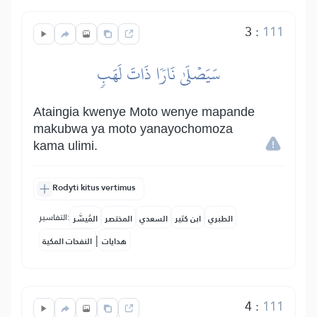
3
:
111
سَيَصۡلَىٰ نَارٗا ذَاتَ لَهَبٖ
Ataingia kwenye Moto wenye mapande
makubwa ya moto yanayochomoza
kama ulimi.
Rodyti kitus vertimus
التفاسير:
الطبري
ابن كثير
السعدي
المختصر
المُيسَّر
|
هدايات
النفحات المكية
4
:
111