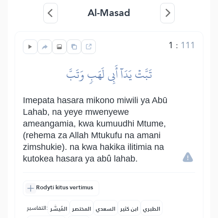
Al-Masad
1
:
111
تَبَّتۡ يَدَآ أَبِي لَهَبٖ وَتَبَّ
Imepata hasara mikono miwili ya Abū
Lahab, na yeye mwenyewe
ameangamia, kwa kumuudhi Mtume,
(rehema za Allah Mtukufu na amani
zimshukie). na kwa hakika ilitimia na
kutokea hasara ya abû lahab.
Rodyti kitus vertimus
التفاسير:
الطبري
ابن كثير
السعدي
المختصر
المُيسَّر