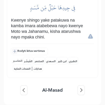
فِي جِيدِهَا حَبۡلٞ مِّن مَّسَدِۭ
Kwenye shingo yake patakuwa na
kamba imara atabebewa nayo kwenye
Moto wa Jahanamu, kisha atarushwa
nayo mpaka chini.
Rodyti kitus vertimus
التفاسير:
الطبري
ابن كثير
السعدي
المختصر
المُيسَّر
|
هدايات
النفحات المكية
Al-Masad