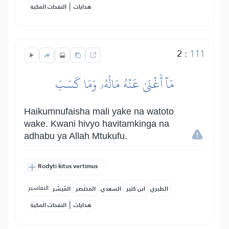
|
هدايات
النفحات المكية
2
:
111
مَآ أَغۡنَىٰ عَنۡهُ مَالُهُۥ وَمَا كَسَبَ
Haikumnufaisha mali yake na watoto
wake. Kwani hivyo havitamkinga na
adhabu ya Allah Mtukufu.
Rodyti kitus vertimus
التفاسير:
الطبري
ابن كثير
السعدي
المختصر
المُيسَّر
|
هدايات
النفحات المكية