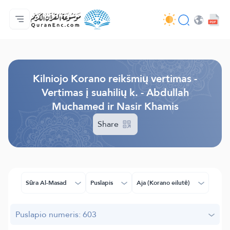
Pagrindinis
Vertimų turinys
Audio
Programuotojų paslaugos - API
Apie projektą
Susisiekite su mumis
Kalba
Browse Old Version
Kilniojo Korano reikšmių vertimas -
Vertimas į suahilių k. - Abdullah
Muchamed ir Nasir Khamis
Share
Sūra Al-Masad
Puslapis
Aja (Korano eilutė)
Puslapio numeris: 603