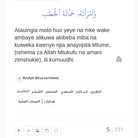
وَٱمۡرَأَتُهُۥ حَمَّالَةَ ٱلۡحَطَبِ
Atauingia moto huo yeye na mke wake
ambaye alikuwa akibeba miba na
kuiweka kwenye njia anayopita Mtume,
(rehema za Allah Mtukufu na amani
zimshukie), ili kumuudhi.
Rodyti kitus vertimus
التفاسير:
الطبري
ابن كثير
السعدي
المختصر
المُيسَّر
|
هدايات
النفحات المكية
5
:
111