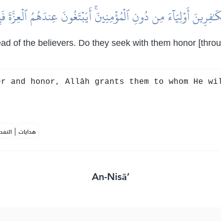
ٰفِرِينَ أَوۡلِيَآءَ مِن دُونِ ٱلۡمُؤۡمِنِينَۚ أَيَبۡتَغُونَ عِندَهُمُ ٱلۡعِزَّةَ فَإِنَّ 
tead of the believers. Do they seek with them honor [thr
r and honor, Allāh grants them to whom He wi
|
هدايات
النفح
An-Nisā’