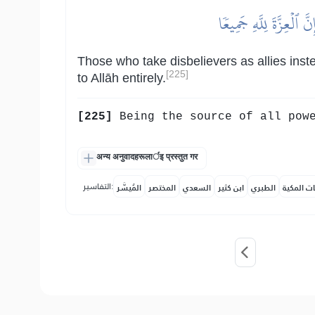
ٱلۡعِزَّةَ لِلَّهِ جَمِيعٗا
Those who take disbelievers as allies ins
[225]
to Allāh entirely.
[225]
Being the source of all powe
अन्य अनुवादहरूलार्इ प्रस्तुत गर
التفاسير:
ات المكية
الطبري
ابن كثير
السعدي
المختصر
المُيسَّر