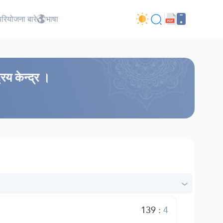
परियोजना बारे
भाषा
रिय केन्द्र ।
139
:
4