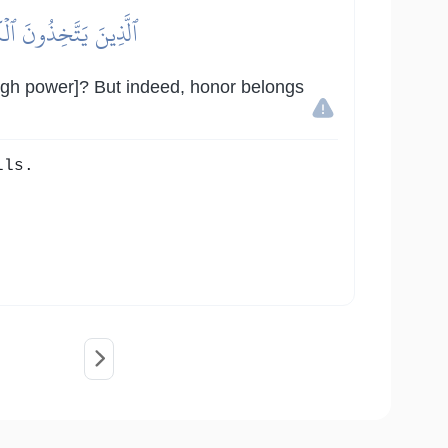
ٱلَّذِينَ يَتَّخِذُونَ ٱلۡكَ
ough power]? But indeed, honor belongs
lls.