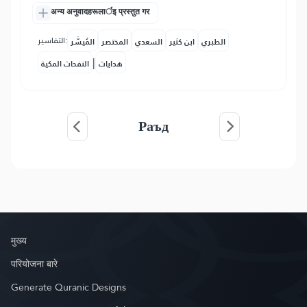
अन्य अनुवादहरूलार्इ प्रस्तुत गर
التفاسير:
الطبري
ابن كثير
السعدي
المختصر
المُيسَّر
|
هدايات
النفحات المكية
Раъд
मुख्य
परियोजना बारे
Generate Quranic Designs