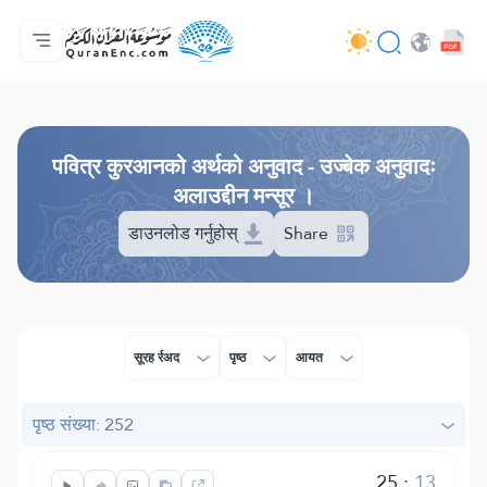
मुख्य
अनुवादहरूको सूची
Audio
विकासकर्ताहरूका सेवाहरू - API
परियोजना बारे
हामीलाई सम्पर्क गर्नुहोस्
भाषा
Browse Old Version
पवित्र कुरआनको अर्थको अनुवाद - उज्बेक अनुवादः
अलाउद्दीन मन्सूर ।
डाउनलोड गर्नुहोस्
Share
सूरह र्रअद
पृष्ठ
आयत
पृष्ठ संख्या: 252
25
:
13