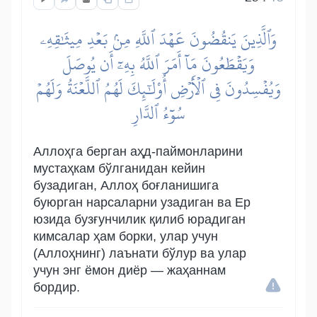
وَٱلَّذِينَ يَنقُضُونَ عَهۡدَ ٱللَّهِ مِنۢ بَعۡدِ مِيثَٰقِهِۦ
وَيَقۡطَعُونَ مَآ أَمَرَ ٱللَّهُ بِهِۦٓ أَن يُوصَلَ
وَيُفۡسِدُونَ فِي ٱلۡأَرۡضِ أُوْلَٰٓئِكَ لَهُمُ ٱللَّعۡنَةُ وَلَهُمۡ
سُوٓءُ ٱلدَّارِ
Аллоҳга берган аҳд-паймонларини
мустаҳкам бўлганидан кейин
бузадиган, Аллоҳ боғланишига
буюрган нарсаларни узадиган ва Ер
юзида бузғунчилик қилиб юрадиган
кимсалар ҳам борки, улар учун
(Аллоҳнинг) лаънати бўлур ва улар
учун энг ёмон диёр — жаҳаннам
бордир.