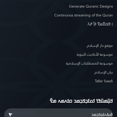
Generate Quranic Designs
Continuous streaming of the Quran
ߊ߲ ߟߊߛߐ߬ߘߐ߲߫ ߦߊ߲߬ ߝߍ߬
موقع دار الإسلام
موسوعة الأحاديث النبوية
موسوعة المصطلحات الإسلامية
بيان الإسلام
Tafsir Saadi
ߞߎ߲߬ߘߎ߬ߟߌ ߗߋߓߏ߲ߞߏ߲ߘߏ ߛߙߍߘߍ ߘߐ߫