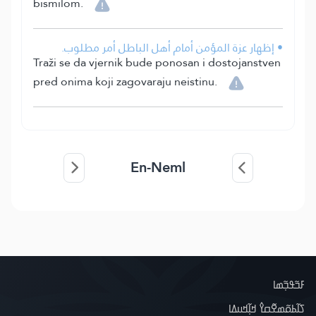
bismilom.
• إظهار عزة المؤمن أمام أهل الباطل أمر مطلوب.
Traži se da vjernik bude ponosan i dostojanstven
pred onima koji zagovaraju neistinu.
En-Neml
ߓߏ߬ߟߏ߲߬ߘߊ
ߖߊ߬ߕߋ߬ߘߐ߬ߛߌ߮ ߞߊ߲߬ߞߎߡߊ