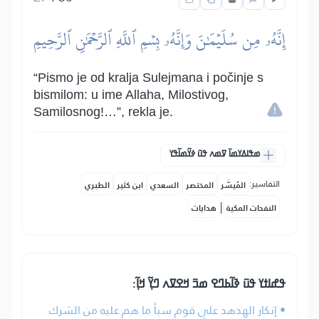
إِنَّهُۥ مِن سُلَيۡمَٰنَ وَإِنَّهُۥ بِسۡمِ ٱللَّهِ ٱلرَّحۡمَٰنِ ٱلرَّحِيمِ
“Pismo je od kralja Sulejmana i počinje s
bismilom: u ime Allaha, Milostivog,
Samilosnog!…”, rekla je.
ߘߟߊߡߌߘߊ߫ ߜߘߍ ߟߎ߫ ߦߌ߬ߘߊ߬ߟߌ
التفاسير:
المُيسَّر
المختصر
السعدي
ابن كثير
الطبري
|
النفحات المكية
هدايات
ߟߝߊߙߌ ߟߎ߫ ߢߊ߬ߕߣߐ ߘߏ߫ ߞߐߜߍ ߣߌ߲߬ ߞߊ߲߬:
• إنكار الهدهد على قوم سبأ ما هم عليه من الشرك