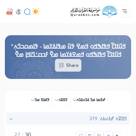
ߟߊߥߙߎߞߌߓߊ߮ ߟߎ߬ ߗߋߢߊ߬ߟߌ - API
ߘߟߊߡߌߘߊ ߟߎ߫ ߦߌ߬ߘߊ߬ߥߟߊ
ߖߊ߬ߕߋ߬ߘߐ߬ߛߌ߮ ߞߊ߲߬ߞߎߡߊ
ߊ߲ ߟߊߛߐ߬ߘߐ߲߫ ߦߊ߲߬ ߝߍ߬
ߓߏ߬ߟߏ߲߬ߘߊ
Audio
ߞߊ߲
Browse Old Version
ߞߎ߬ߙߣߊ߬ ߞߟߊߒߞߋ ߞߘߐ ߟߎ߬ ߘߟߊߡߌߘߊ - ߟߊߘߛߏߣߍ߲"
ߞߎ߬ߙߣߊ߬ ߞߟߊߒߞߋ ߞߘߐߦߌߘߊ ߘߐ߫ ߓߏߛߑߣߊߞߊ߲ ߘߐ߫
Share
ߝߐߘߊ ߘߏ߫ ߡߣߍߡߣߍ
ߞߐߜߍ
ߟߝߊߙߌ ߘߏ߫
ߞߐߜߍ ߝߙߍߕߍ: 379
27
:
30