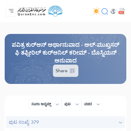
ಮುಖಪುಟ
ಅನುವಾದಗಳ ಸೂಚಿ
Audio
ಡೆವಲಪರ್ ಸೇವೆಗಳು - API
ಯೋಜನೆಯ ಬಗ್ಗೆ
ನಮ್ಮನ್ನು ಕರೆ ಮಾಡಿ
ಭಾಷೆ
Browse Old Version
ಪವಿತ್ರ ಕುರ್‌ಆನ್ ಅರ್ಥಾನುವಾದ - ಅಲ್-ಮುಖ್ತಸರ್
ಫಿ ತಫ್ಸೀರಿಲ್ ಕುರ್‌ಆನಿಲ್ ಕರೀಮ್ - ಬೊಸ್ನಿಯನ್
ಅನುವಾದ
Share
ಸೂರಾ ಅನ್ನಮ್ಲ್
ಪುಟ
ವಚನ
ಪುಟ ಸಂಖ್ಯೆ: 379