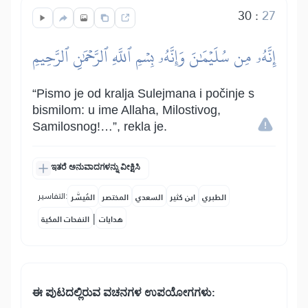
30
:
27
إِنَّهُۥ مِن سُلَيۡمَٰنَ وَإِنَّهُۥ بِسۡمِ ٱللَّهِ ٱلرَّحۡمَٰنِ ٱلرَّحِيمِ
“Pismo je od kralja Sulejmana i počinje s
bismilom: u ime Allaha, Milostivog,
Samilosnog!…”, rekla je.
ಇತರೆ ಅನುವಾದಗಳನ್ನು ವೀಕ್ಷಿಸಿ
التفاسير:
الطبري
ابن كثير
السعدي
المختصر
المُيسَّر
|
هدايات
النفحات المكية
ಈ ಪುಟದಲ್ಲಿರುವ ವಚನಗಳ ಉಪಯೋಗಗಳು: