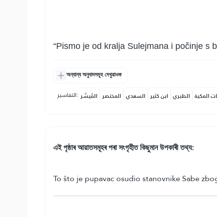
“Pismo je od kralja Sulejmana i počinje s 
অন্যান্য অনুবাদসমূহ দেখুৱাওক
التفاسير:
ات المكية
الطبري
ابن كثير
السعدي
المختصر
المُيسَّر
এই পৃষ্ঠাৰ আয়াতসমূহৰ পৰা সংগৃহীত কিছুমান উপকাৰী তথ্য:
To što je pupavac osudio stanovnike Sabe zbog č