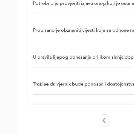
Potrebno je provjeriti izjavu onog koji je osum
Propisano je obznaniti vijesti koje se odnose na
U pravila lijepog ponašanja prilikom slanja do
Traži se da vjernik bude ponosan i dostojanstv