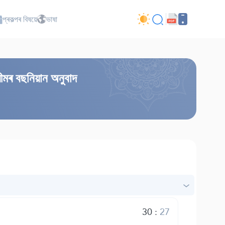
প্ৰকল্পৰ বিষয়ে
ভাষা
ীমৰ বছনিয়ান অনুবাদ
30
:
27