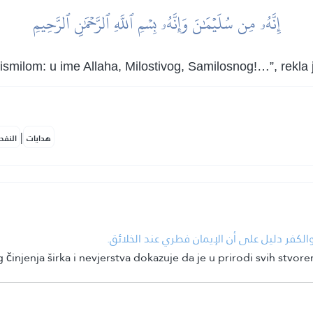
إِنَّهُۥ مِن سُلَيۡمَٰنَ وَإِنَّهُۥ بِسۡمِ ٱللَّهِ ٱلرَّحۡمَٰنِ ٱلرَّحِيمِ
bismilom: u ime Allaha, Milostivog, Samilosnog!…”, rekla 
|
هدايات
النفح
• كفر دليل على أن الإيمان فطري عند الخلائق
injenja širka i nevjerstva dokazuje da je u prirodi svih stvore