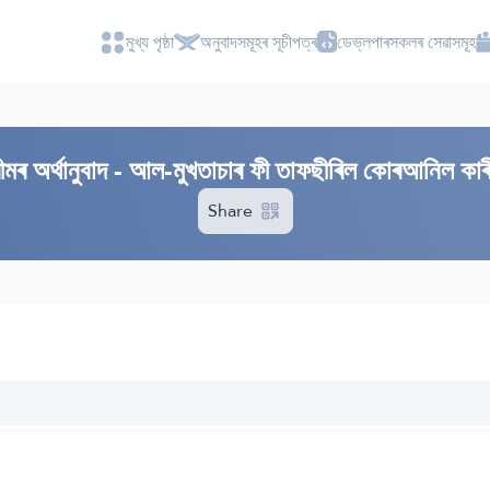
মুখ্য পৃষ্ঠা
অনুবাদসমূহৰ সূচীপত্ৰ
ডেভ্লপাৰসকলৰ সেৱাসমূহ
 অৰ্থানুবাদ - আল-মুখতাচাৰ ফী তাফছীৰিল কোৰআনিল কাৰ
Share