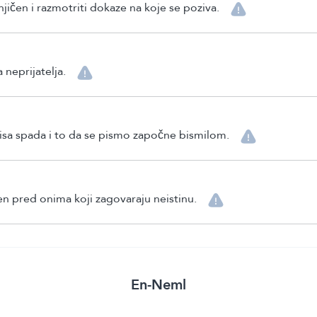
njičen i razmotriti dokaze na koje se poziva.
 neprijatelja.
pisa spada i to da se pismo započne bismilom.
en pred onima koji zagovaraju neistinu.
En-Neml