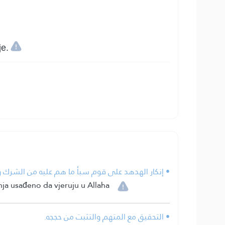
je.
إنكار الهدهد على قوم سبأ ما هم عليه من الشرك وال.
nja usađeno da vjeruju u Allaha
• التحقيق مع المتهم والتثبت من حججه.