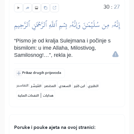
30
:
27
إِنَّهُۥ مِن سُلَيۡمَٰنَ وَإِنَّهُۥ بِسۡمِ ٱللَّهِ ٱلرَّحۡمَٰنِ ٱلرَّحِيمِ
“Pismo je od kralja Sulejmana i počinje s
bismilom: u ime Allaha, Milostivog,
Samilosnog!…”, rekla je.
Prikaz drugih prijevoda
التفاسير:
الطبري
ابن كثير
السعدي
المختصر
المُيسَّر
|
هدايات
النفحات المكية
Poruke i pouke ajeta na ovoj stranici: