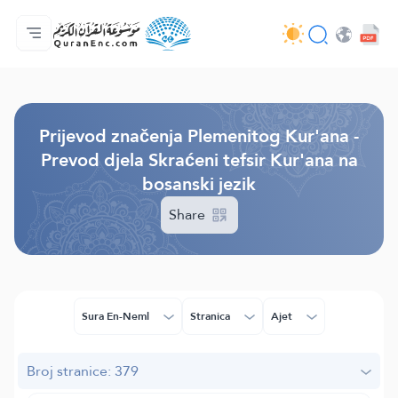
Početna stranica
Sadržaj prijevodā
Audio
Usluge programera - API
O projektu
Kontaktiraj nas
Jezik
Browse Old Version
Prijevod značenja Plemenitog Kur'ana -
Prevod djela Skraćeni tefsir Kur'ana na
bosanski jezik
Share
Sura En-Neml
Stranica
Ajet
Broj stranice: 379