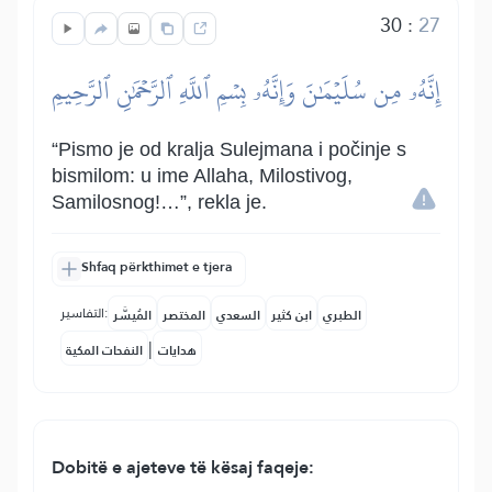
30
:
27
إِنَّهُۥ مِن سُلَيۡمَٰنَ وَإِنَّهُۥ بِسۡمِ ٱللَّهِ ٱلرَّحۡمَٰنِ ٱلرَّحِيمِ
“Pismo je od kralja Sulejmana i počinje s
bismilom: u ime Allaha, Milostivog,
Samilosnog!…”, rekla je.
Shfaq përkthimet e tjera
التفاسير:
الطبري
ابن كثير
السعدي
المختصر
المُيسَّر
|
هدايات
النفحات المكية
Dobitë e ajeteve të kësaj faqeje: