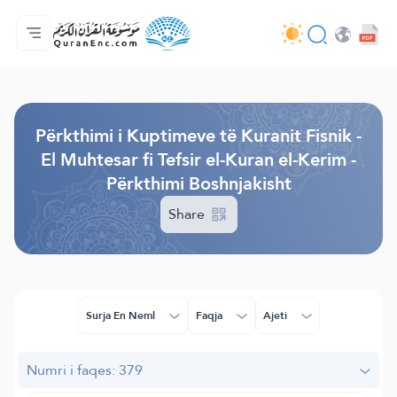
Ballina
Indeksi i Përkthimeve
Audio
Shërbime për zhvillues (programues) - API
Rreth projektit
Na kontaktoni
Gjuha
Browse Old Version
Përkthimi i Kuptimeve të Kuranit Fisnik -
El Muhtesar fi Tefsir el-Kuran el-Kerim -
Përkthimi Boshnjakisht
Share
Surja En Neml
Faqja
Ajeti
Numri i faqes: 379