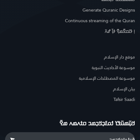
Generate Quranic Designs
Continuous streaming of the Quran
ߊ߲ ߟߊߛߐ߬ߘߐ߲߫ ߦߊ߲߬ ߝߍ߬
موقع دار الإسلام
موسوعة الأحاديث النبوية
موسوعة المصطلحات الإسلامية
بيان الإسلام
Tafsir Saadi
ߞߎ߲߬ߘߎ߬ߟߌ ߗߋߓߏ߲ߞߏ߲ߘߏ ߛߙߍߘߍ ߘߐ߫