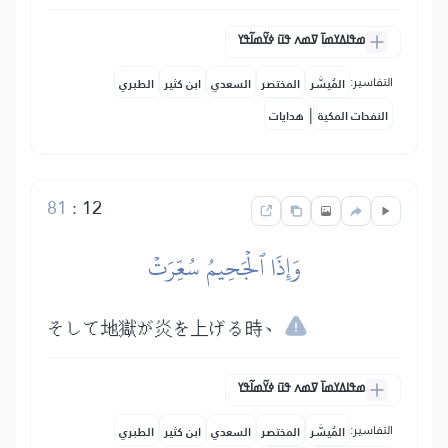
ߘߟߊߡߌߘߊ߫ ߜߘߍ ߟߎ߫ ߦߌ߬ߘߊ߬ߟߌ
التفاسير:
المُيسَّر
المختصر
السعدي
ابن كثير
الطبري
|
النفحات المكية
هدايات
81
:
12
وَإِذَا ٱلۡجَحِيمُ سُعِّرَتۡ
そして地獄が炎を上げる時、
ߘߟߊߡߌߘߊ߫ ߜߘߍ ߟߎ߫ ߦߌ߬ߘߊ߬ߟߌ
التفاسير:
المُيسَّر
المختصر
السعدي
ابن كثير
الطبري