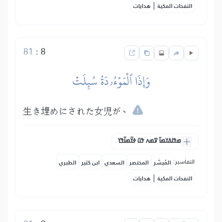
|
النفحات المكية
هدايات
81
:
8
وَإِذَا ٱلۡمَوۡءُۥدَةُ سُئِلَتۡ
生き埋めにされた女児が、
ߘߟߊߡߌߘߊ߫ ߜߘߍ ߟߎ߫ ߦߌ߬ߘߊ߬ߟߌ
التفاسير:
المُيسَّر
المختصر
السعدي
ابن كثير
الطبري
|
النفحات المكية
هدايات