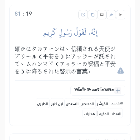
81
:
19
إِنَّهُۥ لَقَوۡلُ رَسُولٖ كَرِيمٖ
確かにクルアーンは、信頼される天使ジ
ブリール（平安を）にアッラーが託され
て、ムハンマド（アッラーの祝福と平安
を）に降ろされた啓示の言葉。
ߘߟߊߡߌߘߊ߫ ߜߘߍ ߟߎ߫ ߦߌ߬ߘߊ߬ߟߌ
التفاسير:
المُيسَّر
المختصر
السعدي
ابن كثير
الطبري
|
النفحات المكية
هدايات