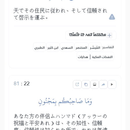
天でその住民に従われ、そして信頼され
て啓示を運ぶ。
ߘߟߊߡߌߘߊ߫ ߜߘߍ ߟߎ߫ ߦߌ߬ߘߊ߬ߟߌ
التفاسير:
المُيسَّر
المختصر
السعدي
ابن كثير
الطبري
|
النفحات المكية
هدايات
81
:
22
وَمَا صَاحِبُكُم بِمَجۡنُونٖ
あなた方の伴侶ムハンマド（アッラーの
祝福と平安あれ）は、その知性、信頼