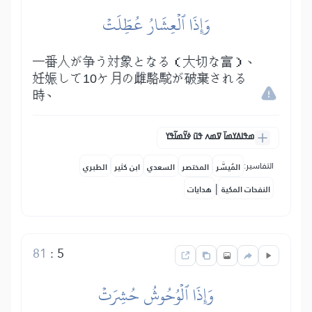
وَإِذَا ٱلۡعِشَارُ عُطِّلَتۡ
一番人が争う対象となる（大切な富）、
妊娠して10ケ月の雌駱駝が破棄される
時、
ߘߟߊߡߌߘߊ߫ ߜߘߍ ߟߎ߫ ߦߌ߬ߘߊ߬ߟߌ
التفاسير:
المُيسَّر
المختصر
السعدي
ابن كثير
الطبري
|
النفحات المكية
هدايات
81
:
5
وَإِذَا ٱلۡوُحُوشُ حُشِرَتۡ