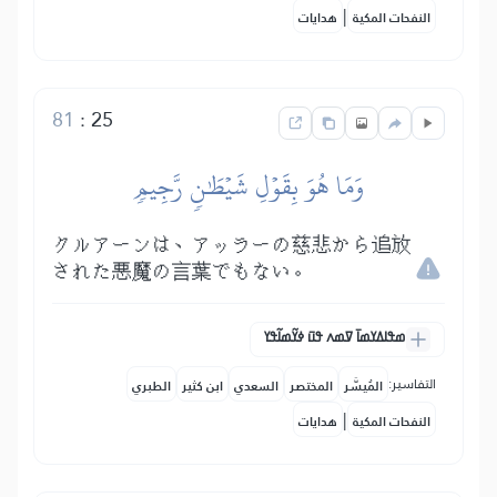
|
النفحات المكية
هدايات
81
:
25
وَمَا هُوَ بِقَوۡلِ شَيۡطَٰنٖ رَّجِيمٖ
クルアーンは、アッラーの慈悲から追放
された悪魔の言葉でもない。
ߘߟߊߡߌߘߊ߫ ߜߘߍ ߟߎ߫ ߦߌ߬ߘߊ߬ߟߌ
التفاسير:
المُيسَّر
المختصر
السعدي
ابن كثير
الطبري
|
النفحات المكية
هدايات