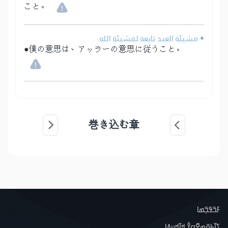
こと。
• مشيئة العبد تابعة لمشيئة الله.
●僕の意思は、アッラーの意思に従うこと。
巻き込む章
ߓߏ߬ߟߏ߲߬ߘߊ
ߖߊ߬ߕߋ߬ߘߐ߬ߛߌ߮ ߞߊ߲߬ߞߎߡߊ