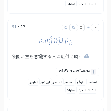
|
النفحات المكية
هدايات
81
:
13
وَإِذَا ٱلۡجَنَّةُ أُزۡلِفَتۡ
楽園が主を意識する人に近付く時、
ߘߟߊߡߌߘߊ߫ ߜߘߍ ߟߎ߫ ߦߌ߬ߘߊ߬ߟߌ
التفاسير:
المُيسَّر
المختصر
السعدي
ابن كثير
الطبري
|
النفحات المكية
هدايات