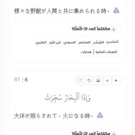
様々な野獣が人間と共に集められる時、
ߘߟߊߡߌߘߊ߫ ߜߘߍ ߟߎ߫ ߦߌ߬ߘߊ߬ߟߌ
التفاسير:
المُيسَّر
المختصر
السعدي
ابن كثير
الطبري
|
النفحات المكية
هدايات
81
:
6
وَإِذَا ٱلۡبِحَارُ سُجِّرَتۡ
大洋が照らされて、火になる時、
ߘߟߊߡߌߘߊ߫ ߜߘߍ ߟߎ߫ ߦߌ߬ߘߊ߬ߟߌ