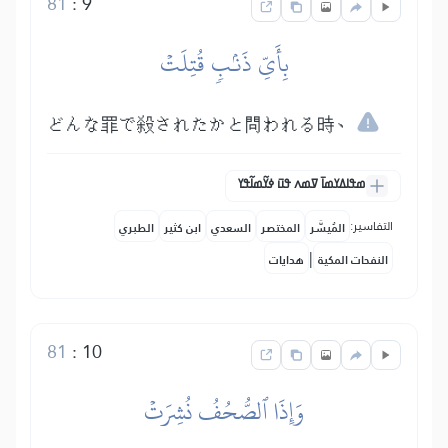
81
:
9
بِأَيِّ ذَنۢبٖ قُتِلَتۡ
どんな罪で殺されたかと問われる時、
ߘߟߊߡߌߘߊ߫ ߜߘߍ ߟߎ߫ ߦߌ߬ߘߊ߬ߟߌ
التفاسير:
المُيسَّر
المختصر
السعدي
ابن كثير
الطبري
|
النفحات المكية
هدايات
81
:
10
وَإِذَا ٱلصُّحُفُ نُشِرَتۡ