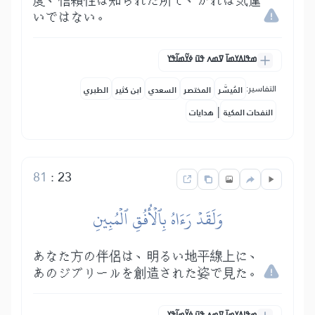
度、信頼性は知られた所で、かれは気違
いではない。
ߘߟߊߡߌߘߊ߫ ߜߘߍ ߟߎ߫ ߦߌ߬ߘߊ߬ߟߌ
التفاسير:
المُيسَّر
المختصر
السعدي
ابن كثير
الطبري
|
النفحات المكية
هدايات
81
:
23
وَلَقَدۡ رَءَاهُ بِٱلۡأُفُقِ ٱلۡمُبِينِ
あなた方の伴侶は、明るい地平線上に、
あのジブリールを創造された姿で見た。