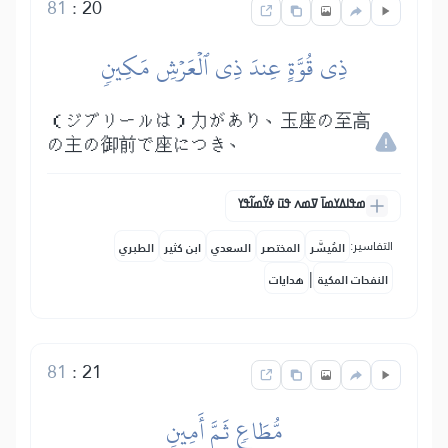
81
:
20
ذِي قُوَّةٍ عِندَ ذِي ٱلۡعَرۡشِ مَكِينٖ
（ジブリールは）力があり、玉座の至高
の主の御前で座につき、
ߘߟߊߡߌߘߊ߫ ߜߘߍ ߟߎ߫ ߦߌ߬ߘߊ߬ߟߌ
التفاسير:
المُيسَّر
المختصر
السعدي
ابن كثير
الطبري
|
النفحات المكية
هدايات
81
:
21
مُّطَاعٖ ثَمَّ أَمِينٖ