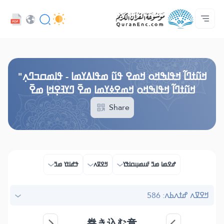
ߞߊ߲
Audio
ߓߏ߬ߟߏ߲߬ߘߊ
ߊ߲ ߟߊߛߐ߬ߘߐ߲߫ ߦߊ߲߬ ߝߍ߬
ߖߊ߬ߕߋ߬ߘߐ߬ߛߌ߮ ߞߊ߲߬ߞߎߡߊ
ߘߟߊߡߌߘߊ ߟߎ߫ ߦߌ߬ߘߊ߬ߥߟߊ
ߟߊߥߙߎߞߌߓߊ߮ ߟߎ߬ ߗߋߢߊ߬ߟߌ - API
Browse Old Version
ߞߎ߬ߙߣߊ߬ ߞߟߊߒߞߋ ߞߘߐ ߟߎ߬ ߘߟߊߡߌߘߊ - ߟߊߘߛߏߣߍ߲"
ߞߎ߬ߙߣߊ߬ ߞߟߊߒߞߋ ߞߘߐߦߌߘߊ ߘߐ߫ ߣߌߔߐ߲ߞߊ߲ ߘߐ߫
Share
ߝߐߘߊ ߘߏ߫ ߓߎߘߎ߲ߛߊߟߌ
ߞߐߜߍ
ߟߝߊߙߌ ߘߏ߫
ߞߐߜߍ ߝߙߍߕߍ: 586
巻き込む章