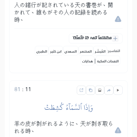
人の諸行が記されている天の書巻が、開
かれて、誰もがその人の記録を読める
時、
ߘߟߊߡߌߘߊ߫ ߜߘߍ ߟߎ߫ ߦߌ߬ߘߊ߬ߟߌ
التفاسير:
المُيسَّر
المختصر
السعدي
ابن كثير
الطبري
|
النفحات المكية
هدايات
81
:
11
وَإِذَا ٱلسَّمَآءُ كُشِطَتۡ
羊の皮が剥がれるように、天が剥ぎ取ら
れる時、