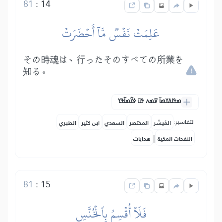
81
:
14
عَلِمَتۡ نَفۡسٞ مَّآ أَحۡضَرَتۡ
その時魂は、行ったそのすべての所業を
知る。
ߘߟߊߡߌߘߊ߫ ߜߘߍ ߟߎ߫ ߦߌ߬ߘߊ߬ߟߌ
التفاسير:
المُيسَّر
المختصر
السعدي
ابن كثير
الطبري
|
النفحات المكية
هدايات
81
:
15
فَلَآ أُقۡسِمُ بِٱلۡخُنَّسِ