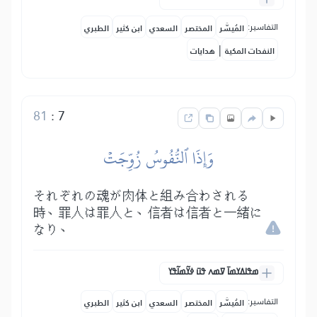
التفاسير:
المُيسَّر
المختصر
السعدي
ابن كثير
الطبري
|
النفحات المكية
هدايات
81
:
7
وَإِذَا ٱلنُّفُوسُ زُوِّجَتۡ
それぞれの魂が肉体と組み合わされる
時、罪人は罪人と、信者は信者と一緒に
なり、
ߘߟߊߡߌߘߊ߫ ߜߘߍ ߟߎ߫ ߦߌ߬ߘߊ߬ߟߌ
التفاسير:
المُيسَّر
المختصر
السعدي
ابن كثير
الطبري