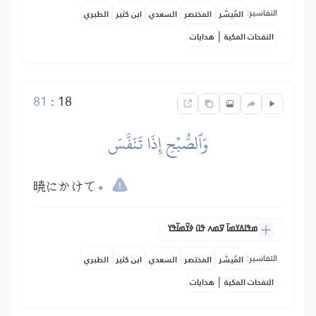
التفاسير:
المُيسَّر
المختصر
السعدي
ابن كثير
الطبري
|
النفحات المكية
هدايات
81
:
18
وَٱلصُّبۡحِ إِذَا تَنَفَّسَ
暁にかけて。
ߘߟߊߡߌߘߊ߫ ߜߘߍ ߟߎ߫ ߦߌ߬ߘߊ߬ߟߌ
التفاسير:
المُيسَّر
المختصر
السعدي
ابن كثير
الطبري
|
النفحات المكية
هدايات