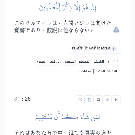
إِنۡ هُوَ إِلَّا ذِكۡرٞ لِّلۡعَٰلَمِينَ
このクルアーンは、人間とジンに向けた
覚書であり、教説に他ならない。
ߘߟߊߡߌߘߊ߫ ߜߘߍ ߟߎ߫ ߦߌ߬ߘߊ߬ߟߌ
التفاسير:
المُيسَّر
المختصر
السعدي
ابن كثير
الطبري
|
النفحات المكية
هدايات
81
:
28
لِمَن شَآءَ مِنكُمۡ أَن يَسۡتَقِيمَ
それはあなた方の中、誰でも真実の道を