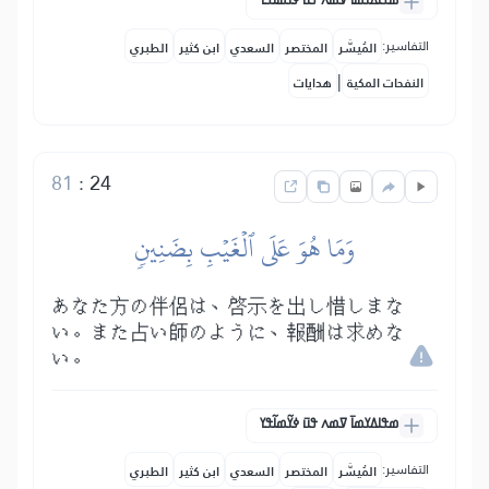
ߘߟߊߡߌߘߊ߫ ߜߘߍ ߟߎ߫ ߦߌ߬ߘߊ߬ߟߌ
التفاسير:
المُيسَّر
المختصر
السعدي
ابن كثير
الطبري
|
النفحات المكية
هدايات
81
:
24
وَمَا هُوَ عَلَى ٱلۡغَيۡبِ بِضَنِينٖ
あなた方の伴侶は、啓示を出し惜しまな
い。また占い師のように、報酬は求めな
い。
ߘߟߊߡߌߘߊ߫ ߜߘߍ ߟߎ߫ ߦߌ߬ߘߊ߬ߟߌ
التفاسير:
المُيسَّر
المختصر
السعدي
ابن كثير
الطبري