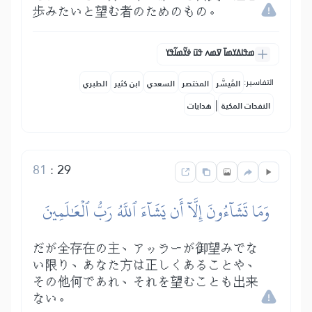
歩みたいと望む者のためのもの。
ߘߟߊߡߌߘߊ߫ ߜߘߍ ߟߎ߫ ߦߌ߬ߘߊ߬ߟߌ
التفاسير:
المُيسَّر
المختصر
السعدي
ابن كثير
الطبري
|
النفحات المكية
هدايات
81
:
29
وَمَا تَشَآءُونَ إِلَّآ أَن يَشَآءَ ٱللَّهُ رَبُّ ٱلۡعَٰلَمِينَ
だが全存在の主、アッラーが御望みでな
い限り、あなた方は正しくあることや、
その他何であれ、それを望むことも出来
ない。