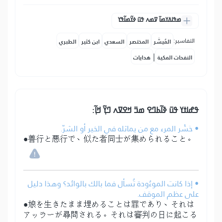
ߘߟߊߡߌߘߊ߫ ߜߘߍ ߟߎ߫ ߦߌ߬ߘߊ߬ߟߌ
التفاسير:
المُيسَّر
المختصر
السعدي
ابن كثير
الطبري
|
النفحات المكية
هدايات
ߟߝߊߙߌ ߟߎ߫ ߢߊ߬ߕߣߐ ߘߏ߫ ߞߐߜߍ ߣߌ߲߬ ߞߊ߲߬:
• حَشْر المرء مع من يماثله في الخير أو الشرّ.
●善行と悪行で、似た者同士が集められること。
• إذا كانت الموءُودة تُسأل فما بالك بالوائد؟ وهذا دليل
على عظم الموقف.
●娘を生きたまま埋めることは罪であり、それは
アッラーが尋問される。それは審判の日に起こる