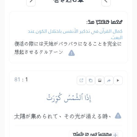
ߝߐߘߊ ߟߊߢߌߣߌ߲ ߘߏ߫:
كمال القرآن في تذكير الأنفس باختلال الكون عند
البعث.
復活の際には天地がバラバラになることを完全に
想起させるクルアーン
81
:
1
إِذَا ٱلشَّمۡسُ كُوِّرَتۡ
太陽が集められて、その光が消える時、
ߘߟߊߡߌߘߊ߫ ߜߘߍ ߟߎ߫ ߦߌ߬ߘߊ߬ߟߌ