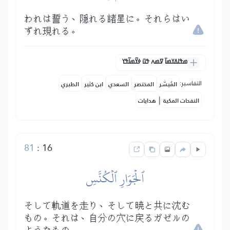
われは誓う、隠れる諸星に。それらはい
ずれ現れる。
ߘߟߊߡߌߘߊ߫ ߜߘߍ ߟߎ߫ ߦߌ߬ߘߊ߬ߟߌ
التفاسير:
المُيسَّر
المختصر
السعدي
ابن كثير
الطبري
|
النفحات المكية
هدايات
81
:
16
ٱلۡجَوَارِ ٱلۡكُنَّسِ
そして軌道を走り、そして暁と共に沈む
もの。それは、自分の穴に戻るガゼルの