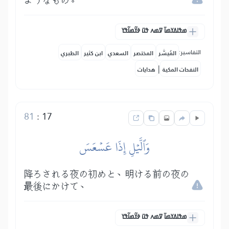
ようなもの。
ߘߟߊߡߌߘߊ߫ ߜߘߍ ߟߎ߫ ߦߌ߬ߘߊ߬ߟߌ
التفاسير:
المُيسَّر
المختصر
السعدي
ابن كثير
الطبري
|
النفحات المكية
هدايات
81
:
17
وَٱلَّيۡلِ إِذَا عَسۡعَسَ
降ろされる夜の初めと、明ける前の夜の
最後にかけて、
ߘߟߊߡߌߘߊ߫ ߜߘߍ ߟߎ߫ ߦߌ߬ߘߊ߬ߟߌ