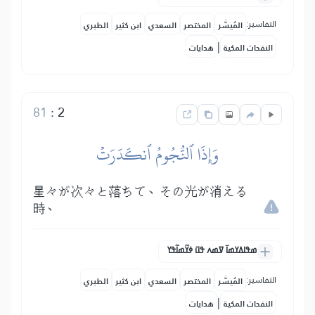
التفاسير:
المُيسَّر
المختصر
السعدي
ابن كثير
الطبري
|
النفحات المكية
هدايات
81
:
2
وَإِذَا ٱلنُّجُومُ ٱنكَدَرَتۡ
星々が次々と落ちて、その光が消える
時、
ߘߟߊߡߌߘߊ߫ ߜߘߍ ߟߎ߫ ߦߌ߬ߘߊ߬ߟߌ
التفاسير:
المُيسَّر
المختصر
السعدي
ابن كثير
الطبري
|
النفحات المكية
هدايات