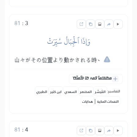
81
:
3
وَإِذَا ٱلۡجِبَالُ سُيِّرَتۡ
山々がその位置より動かされる時、
ߘߟߊߡߌߘߊ߫ ߜߘߍ ߟߎ߫ ߦߌ߬ߘߊ߬ߟߌ
التفاسير:
المُيسَّر
المختصر
السعدي
ابن كثير
الطبري
|
النفحات المكية
هدايات
81
:
4