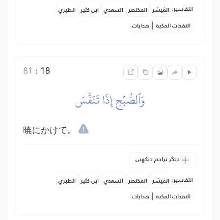
التفاسير:
المُيسَّر
المختصر
السعدي
ابن كثير
الطبري
|
النفحات المكية
هدايات
81
:
18
وَٱلصُّبۡحِ إِذَا تَنَفَّسَ
暁にかけて。
دیگر تراجم دیکھیں
التفاسير:
المُيسَّر
المختصر
السعدي
ابن كثير
الطبري
|
النفحات المكية
هدايات