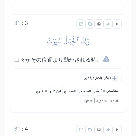
81
:
3
وَإِذَا ٱلۡجِبَالُ سُيِّرَتۡ
山々がその位置より動かされる時、
دیگر تراجم دیکھیں
التفاسير:
المُيسَّر
المختصر
السعدي
ابن كثير
الطبري
|
النفحات المكية
هدايات
81
:
4