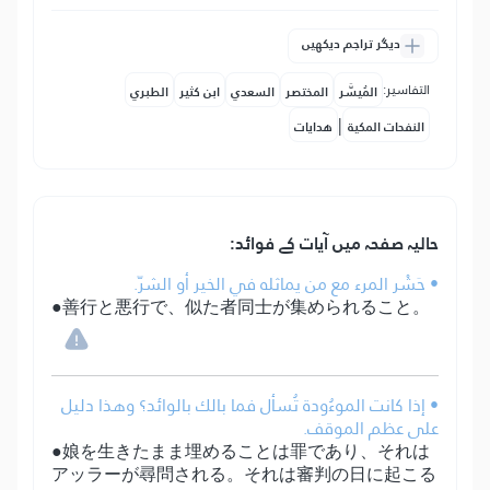
دیگر تراجم دیکھیں
التفاسير:
المُيسَّر
المختصر
السعدي
ابن كثير
الطبري
|
النفحات المكية
هدايات
حالیہ صفحہ میں آیات کے فوائد:
• حَشْر المرء مع من يماثله في الخير أو الشرّ.
●善行と悪行で、似た者同士が集められること。
• إذا كانت الموءُودة تُسأل فما بالك بالوائد؟ وهذا دليل
على عظم الموقف.
●娘を生きたまま埋めることは罪であり、それは
アッラーが尋問される。それは審判の日に起こる