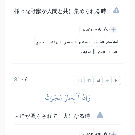
様々な野獣が人間と共に集められる時、
دیگر تراجم دیکھیں
التفاسير:
المُيسَّر
المختصر
السعدي
ابن كثير
الطبري
|
النفحات المكية
هدايات
81
:
6
وَإِذَا ٱلۡبِحَارُ سُجِّرَتۡ
大洋が照らされて、火になる時、
دیگر تراجم دیکھیں