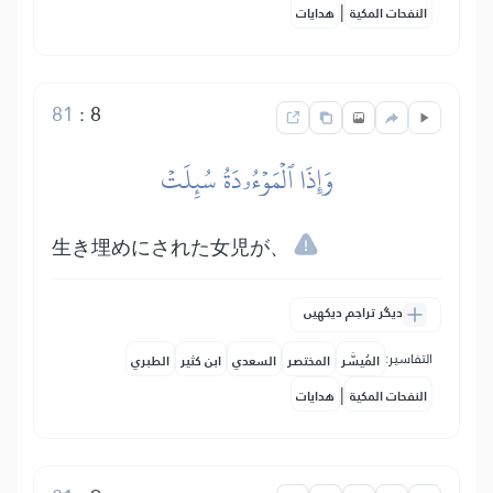
|
النفحات المكية
هدايات
81
:
8
وَإِذَا ٱلۡمَوۡءُۥدَةُ سُئِلَتۡ
生き埋めにされた女児が、
دیگر تراجم دیکھیں
التفاسير:
المُيسَّر
المختصر
السعدي
ابن كثير
الطبري
|
النفحات المكية
هدايات