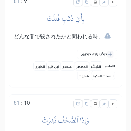
81
:
9
بِأَيِّ ذَنۢبٖ قُتِلَتۡ
どんな罪で殺されたかと問われる時、
دیگر تراجم دیکھیں
التفاسير:
المُيسَّر
المختصر
السعدي
ابن كثير
الطبري
|
النفحات المكية
هدايات
81
:
10
وَإِذَا ٱلصُّحُفُ نُشِرَتۡ