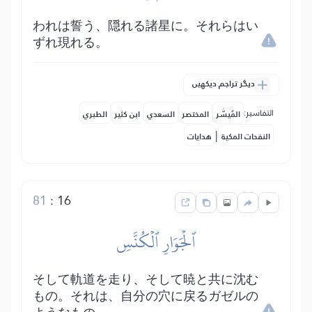
われは誓う、隠れる諸星に。それらはい
ずれ現れる。
دیگر تراجم دیکھیں
التفاسير:
المُيسَّر
المختصر
السعدي
ابن كثير
الطبري
|
النفحات المكية
هدايات
81
:
16
ٱلۡجَوَارِ ٱلۡكُنَّسِ
そして軌道を走り、そして暁と共に沈む
もの。それは、自分の穴に戻るガゼルの