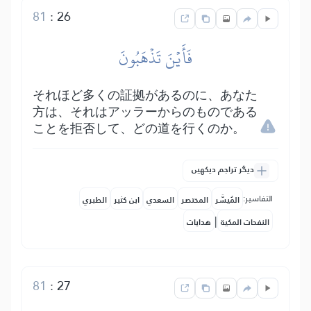
81
:
26
فَأَيۡنَ تَذۡهَبُونَ
それほど多くの証拠があるのに、あなた
方は、それはアッラーからのものである
ことを拒否して、どの道を行くのか。
دیگر تراجم دیکھیں
التفاسير:
المُيسَّر
المختصر
السعدي
ابن كثير
الطبري
|
النفحات المكية
هدايات
81
:
27