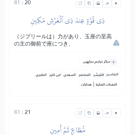
81
:
20
ذِي قُوَّةٍ عِندَ ذِي ٱلۡعَرۡشِ مَكِينٖ
（ジブリールは）力があり、玉座の至高
の主の御前で座につき、
دیگر تراجم دیکھیں
التفاسير:
المُيسَّر
المختصر
السعدي
ابن كثير
الطبري
|
النفحات المكية
هدايات
81
:
21
مُّطَاعٖ ثَمَّ أَمِينٖ