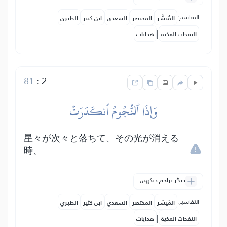
التفاسير:
المُيسَّر
المختصر
السعدي
ابن كثير
الطبري
|
النفحات المكية
هدايات
81
:
2
وَإِذَا ٱلنُّجُومُ ٱنكَدَرَتۡ
星々が次々と落ちて、その光が消える
時、
دیگر تراجم دیکھیں
التفاسير:
المُيسَّر
المختصر
السعدي
ابن كثير
الطبري
|
النفحات المكية
هدايات