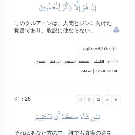
إِنۡ هُوَ إِلَّا ذِكۡرٞ لِّلۡعَٰلَمِينَ
このクルアーンは、人間とジンに向けた
覚書であり、教説に他ならない。
دیگر تراجم دیکھیں
التفاسير:
المُيسَّر
المختصر
السعدي
ابن كثير
الطبري
|
النفحات المكية
هدايات
81
:
28
لِمَن شَآءَ مِنكُمۡ أَن يَسۡتَقِيمَ
それはあなた方の中、誰でも真実の道を