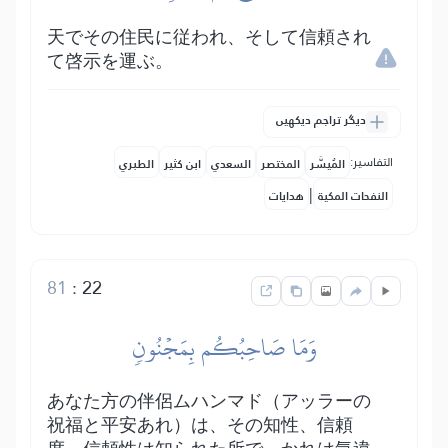
天でその住民に従われ、そして信頼され
て啓示を運ぶ。
دیگر تراجم دیکھیں
التفاسير:
المُيسَّر
المختصر
السعدي
ابن كثير
الطبري
|
النفحات المكية
هدايات
81
:
22
وَمَا صَاحِبُكُم بِمَجۡنُونٖ
あなた方の伴侶ムハンマド（アッラーの
祝福と平安あれ）は、その知性、信頼