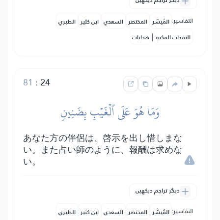
دیگر تراجم دیکھیں
التفاسير:
المُيسَّر
المختصر
السعدي
ابن كثير
الطبري
|
النفحات المكية
هدايات
81
:
24
وَمَا هُوَ عَلَى ٱلۡغَيۡبِ بِضَنِينٖ
あなた方の伴侶は、啓示を出し惜しまな
い。また占い師のように、報酬は求めな
い。
دیگر تراجم دیکھیں
التفاسير:
المُيسَّر
المختصر
السعدي
ابن كثير
الطبري