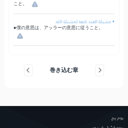
こと。
• مشيئة العبد تابعة لمشيئة الله.
●僕の意思は、アッラーの意思に従うこと。
巻き込む章
ہوم پیج
پروجیکٹ کے بارے میں