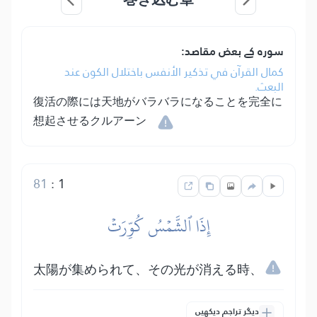
سورہ کے بعض مقاصد:
كمال القرآن في تذكير الأنفس باختلال الكون عند
البعث.
復活の際には天地がバラバラになることを完全に
想起させるクルアーン
81
:
1
إِذَا ٱلشَّمۡسُ كُوِّرَتۡ
太陽が集められて、その光が消える時、
دیگر تراجم دیکھیں