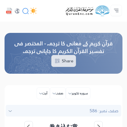
زبان
Audio
ہوم پیج
تراجم کی لسٹ
ڈویلپر سروسز - API
ہم سے رابطہ کریں
پروجیکٹ کے بارے میں
Browse Old Version
قرآن کریم کے معانی کا ترجمہ - المختصر فی
تفسیر القرآن الکریم کا جاپانی ترجمہ
Share
سورہ تکویر
صفحہ
آیت
صفحہ نمبر: 586
巻き込む章