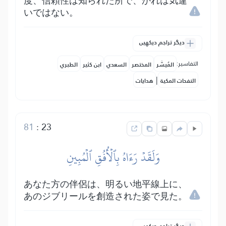
度、信頼性は知られた所で、かれは気違
いではない。
دیگر تراجم دیکھیں
التفاسير:
المُيسَّر
المختصر
السعدي
ابن كثير
الطبري
|
النفحات المكية
هدايات
81
:
23
وَلَقَدۡ رَءَاهُ بِٱلۡأُفُقِ ٱلۡمُبِينِ
あなた方の伴侶は、明るい地平線上に、
あのジブリールを創造された姿で見た。