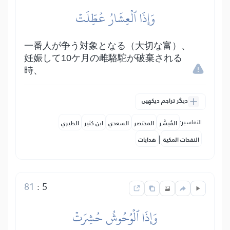
وَإِذَا ٱلۡعِشَارُ عُطِّلَتۡ
一番人が争う対象となる（大切な富）、
妊娠して10ケ月の雌駱駝が破棄される
時、
دیگر تراجم دیکھیں
التفاسير:
المُيسَّر
المختصر
السعدي
ابن كثير
الطبري
|
النفحات المكية
هدايات
81
:
5
وَإِذَا ٱلۡوُحُوشُ حُشِرَتۡ