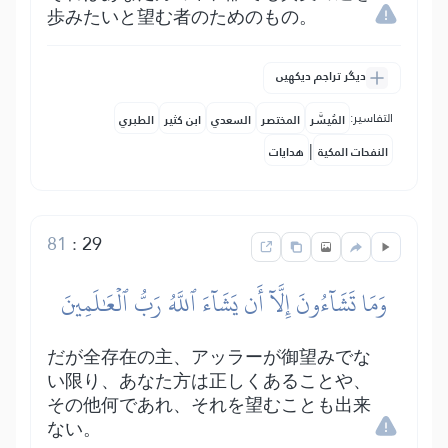
歩みたいと望む者のためのもの。
دیگر تراجم دیکھیں
التفاسير:
المُيسَّر
المختصر
السعدي
ابن كثير
الطبري
|
النفحات المكية
هدايات
81
:
29
وَمَا تَشَآءُونَ إِلَّآ أَن يَشَآءَ ٱللَّهُ رَبُّ ٱلۡعَٰلَمِينَ
だが全存在の主、アッラーが御望みでな
い限り、あなた方は正しくあることや、
その他何であれ、それを望むことも出来
ない。