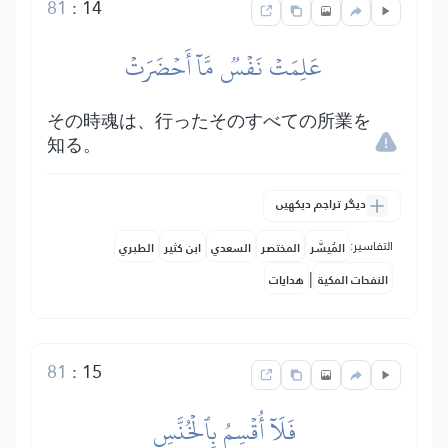
81
:
14
عَلِمَتۡ نَفۡسٞ مَّآ أَحۡضَرَتۡ
その時魂は、行ったそのすべての所業を
知る。
دیگر تراجم دیکھیں
التفاسير:
المُيسَّر
المختصر
السعدي
ابن كثير
الطبري
|
النفحات المكية
هدايات
81
:
15
فَلَآ أُقۡسِمُ بِٱلۡخُنَّسِ