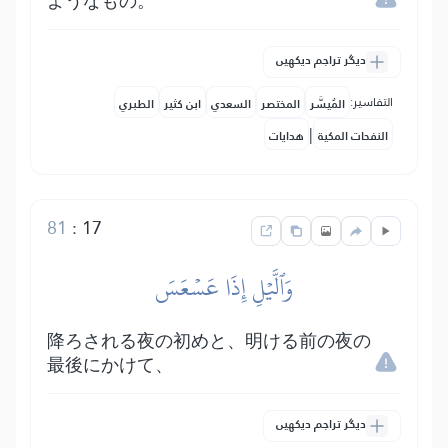
ようなもの。
دیگر تراجم دیکھیں
التفاسير:
المُيسَّر
المختصر
السعدي
ابن كثير
الطبري
|
النفحات المكية
هدايات
81
:
17
وَٱلَّيۡلِ إِذَا عَسۡعَسَ
降ろされる夜の初めと、明ける前の夜の
最後にかけて、
دیگر تراجم دیکھیں