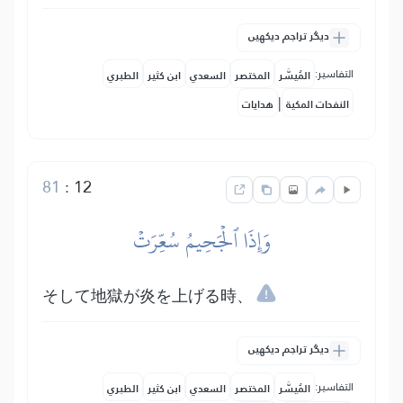
دیگر تراجم دیکھیں
التفاسير:
المُيسَّر
المختصر
السعدي
ابن كثير
الطبري
|
النفحات المكية
هدايات
81
:
12
وَإِذَا ٱلۡجَحِيمُ سُعِّرَتۡ
そして地獄が炎を上げる時、
دیگر تراجم دیکھیں
التفاسير:
المُيسَّر
المختصر
السعدي
ابن كثير
الطبري