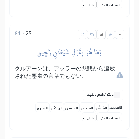
|
النفحات المكية
هدايات
81
:
25
وَمَا هُوَ بِقَوۡلِ شَيۡطَٰنٖ رَّجِيمٖ
クルアーンは、アッラーの慈悲から追放
された悪魔の言葉でもない。
دیگر تراجم دیکھیں
التفاسير:
المُيسَّر
المختصر
السعدي
ابن كثير
الطبري
|
النفحات المكية
هدايات