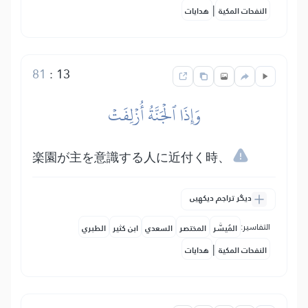
|
النفحات المكية
هدايات
81
:
13
وَإِذَا ٱلۡجَنَّةُ أُزۡلِفَتۡ
楽園が主を意識する人に近付く時、
دیگر تراجم دیکھیں
التفاسير:
المُيسَّر
المختصر
السعدي
ابن كثير
الطبري
|
النفحات المكية
هدايات