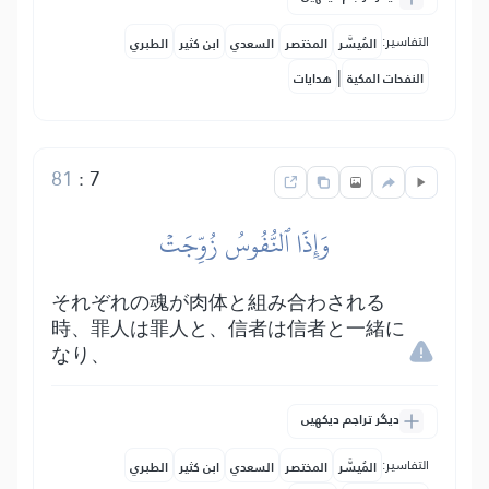
التفاسير:
المُيسَّر
المختصر
السعدي
ابن كثير
الطبري
|
النفحات المكية
هدايات
81
:
7
وَإِذَا ٱلنُّفُوسُ زُوِّجَتۡ
それぞれの魂が肉体と組み合わされる
時、罪人は罪人と、信者は信者と一緒に
なり、
دیگر تراجم دیکھیں
التفاسير:
المُيسَّر
المختصر
السعدي
ابن كثير
الطبري