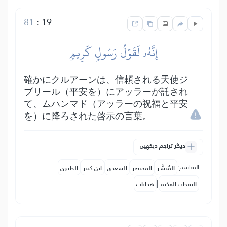
81
:
19
إِنَّهُۥ لَقَوۡلُ رَسُولٖ كَرِيمٖ
確かにクルアーンは、信頼される天使ジ
ブリール（平安を）にアッラーが託され
て、ムハンマド（アッラーの祝福と平安
を）に降ろされた啓示の言葉。
دیگر تراجم دیکھیں
التفاسير:
المُيسَّر
المختصر
السعدي
ابن كثير
الطبري
|
النفحات المكية
هدايات