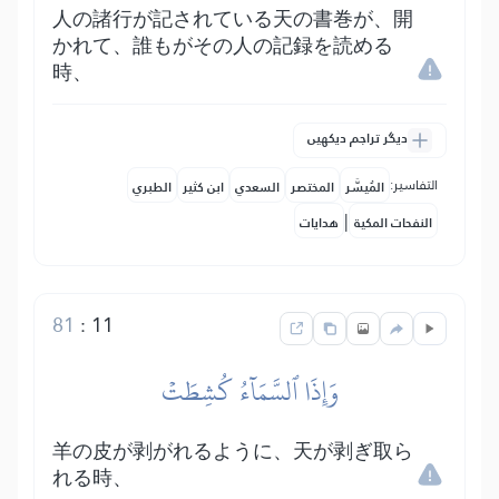
人の諸行が記されている天の書巻が、開
かれて、誰もがその人の記録を読める
時、
دیگر تراجم دیکھیں
التفاسير:
المُيسَّر
المختصر
السعدي
ابن كثير
الطبري
|
النفحات المكية
هدايات
81
:
11
وَإِذَا ٱلسَّمَآءُ كُشِطَتۡ
羊の皮が剥がれるように、天が剥ぎ取ら
れる時、