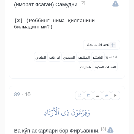
[2]
(иморат ясаган) Самудни.
[2]
(Роббинг нима қилганини
билмадингми?)
نورې ژباړې لیدل
التفاسير:
المُيسَّر
المختصر
السعدي
ابن كثير
الطبري
|
النفحات المكية
هدايات
89
:
10
وَفِرۡعَوۡنَ ذِي ٱلۡأَوۡتَادِ
[3]
Ва кўп аскарлари бор Фиръавнни.