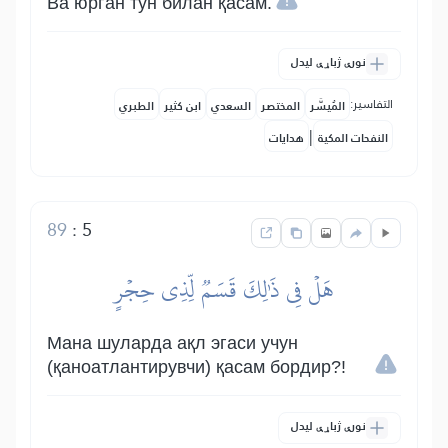
Ва юрган тун билан қасам.
نورې ژباړې لیدل
التفاسير:
المُيسَّر
المختصر
السعدي
ابن كثير
الطبري
|
النفحات المكية
هدايات
89
:
5
هَلۡ فِي ذَٰلِكَ قَسَمٞ لِّذِي حِجۡرٍ
Мана шуларда ақл эгаси учун
(қаноатлантирувчи) қасам бордир?!
نورې ژباړې لیدل