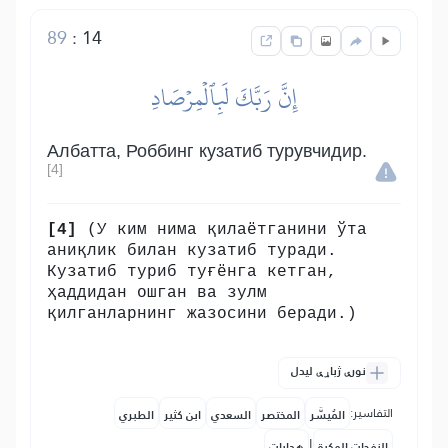
89
:
14
إِنَّ رَبَّكَ لَبِٱلۡمِرۡصَادِ
Албатта, Роббинг кузатиб турувчидир.
[4]
[4]
(У ким нима қилаётганини ўта
аниқлик билан кузатиб туради.
Кузатиб туриб туғёнга кетган,
ҳаддидан ошган ва зулм
қилганларнинг жазосини беради.)
نورې ژباړې لیدل
التفاسير:
المُيسَّر
المختصر
السعدي
ابن كثير
الطبري
|
النفحات المكية
هدايات