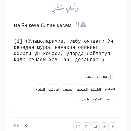
وَلَيَالٍ عَشۡرٖ
[1]
Ва ўн кеча билан қасам.
[1]
(Уламоларимиз, ушбу оятдаги ўн
кечадан мурод Рамазон ойининг
охирги ўн кечаси, уларда Лайлатул
қадр кечаси ҳам бор, деганлар.)
نورې ژباړې لیدل
التفاسير:
المُيسَّر
المختصر
السعدي
ابن كثير
الطبري
|
النفحات المكية
هدايات
89
:
3