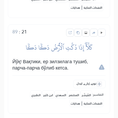
|
النفحات المكية
هدايات
89
:
21
كَلَّآۖ إِذَا دُكَّتِ ٱلۡأَرۡضُ دَكّٗا دَكّٗا
Йўқ! Вақтики, ер зилзилага тушиб,
парча-парча бўлиб кетса.
نورې ژباړې لیدل
التفاسير:
المُيسَّر
المختصر
السعدي
ابن كثير
الطبري
|
النفحات المكية
هدايات