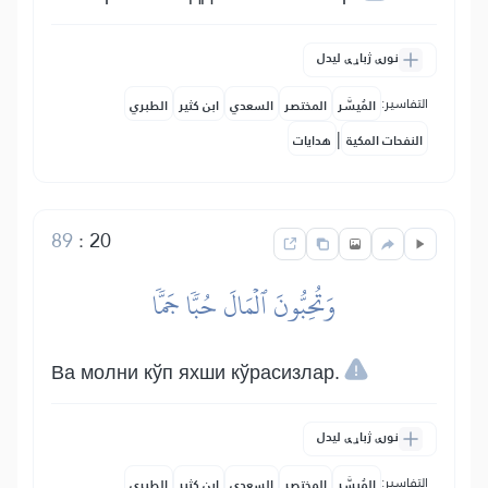
نورې ژباړې لیدل
التفاسير:
المُيسَّر
المختصر
السعدي
ابن كثير
الطبري
|
النفحات المكية
هدايات
89
:
20
وَتُحِبُّونَ ٱلۡمَالَ حُبّٗا جَمّٗا
Ва молни кўп яхши кўрасизлар.
نورې ژباړې لیدل
التفاسير:
المُيسَّر
المختصر
السعدي
ابن كثير
الطبري