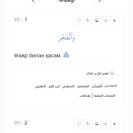
89
:
1
وَٱلۡفَجۡرِ
Фажр билан қасам.
نورې ژباړې لیدل
التفاسير:
المُيسَّر
المختصر
السعدي
ابن كثير
الطبري
|
النفحات المكية
هدايات
89
:
2