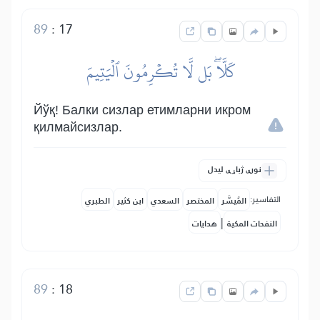
89
:
17
كَلَّاۖ بَل لَّا تُكۡرِمُونَ ٱلۡيَتِيمَ
Йўқ! Балки сизлар етимларни икром
қилмайсизлар.
نورې ژباړې لیدل
التفاسير:
المُيسَّر
المختصر
السعدي
ابن كثير
الطبري
|
النفحات المكية
هدايات
89
:
18