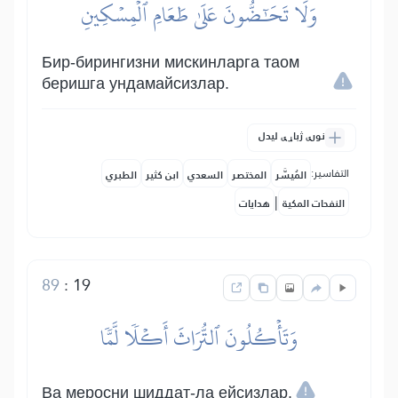
وَلَا تَحَٰٓضُّونَ عَلَىٰ طَعَامِ ٱلۡمِسۡكِينِ
Бир-бирингизни мискинларга таом
беришга ундамайсизлар.
نورې ژباړې لیدل
التفاسير:
المُيسَّر
المختصر
السعدي
ابن كثير
الطبري
|
النفحات المكية
هدايات
89
:
19
وَتَأۡكُلُونَ ٱلتُّرَاثَ أَكۡلٗا لَّمّٗا
Ва меросни шиддат-ла ейсизлар.