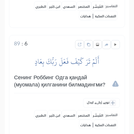
التفاسير:
المُيسَّر
المختصر
السعدي
ابن كثير
الطبري
|
النفحات المكية
هدايات
89
:
6
أَلَمۡ تَرَ كَيۡفَ فَعَلَ رَبُّكَ بِعَادٍ
Сенинг Роббинг Одга қандай
(муомала) қилганини билмадингми?
نورې ژباړې لیدل
التفاسير:
المُيسَّر
المختصر
السعدي
ابن كثير
الطبري
|
النفحات المكية
هدايات