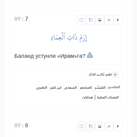
89
:
7
إِرَمَ ذَاتِ ٱلۡعِمَادِ
Баланд устунли «Ирам»га?
نورې ژباړې لیدل
التفاسير:
المُيسَّر
المختصر
السعدي
ابن كثير
الطبري
|
النفحات المكية
هدايات
89
:
8