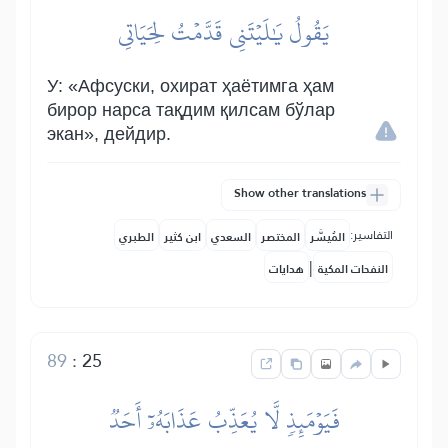
يَقُولُ يَٰلَيۡتَنِي قَدَّمۡتُ لِحَيَاتِي
У: «Афсуски, охират ҳаётимга ҳам
бирор нарса тақдим қилсам бўлар
экан», дейдир.
Show other translations
التفاسير:
المُيسَّر
المختصر
السعدي
ابن كثير
الطبري
|
النفحات المكية
هدايات
89
:
25
فَيَوۡمَئِذٖ لَّا يُعَذِّبُ عَذَابَهُۥٓ أَحَدٞ