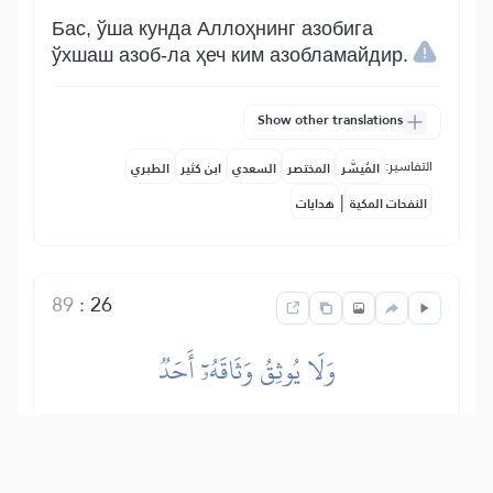
Бас, ўша кунда Аллоҳнинг азобига
ўхшаш азоб-ла ҳеч ким азобламайдир.
Show other translations
التفاسير:
المُيسَّر
المختصر
السعدي
ابن كثير
الطبري
|
النفحات المكية
هدايات
89
:
26
وَلَا يُوثِقُ وَثَاقَهُۥٓ أَحَدٞ
Ва Унинг боғлашига ўхшаш ҳеч ким
боғламайдир.