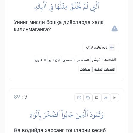
ٱلَّتِي لَمۡ يُخۡلَقۡ مِثۡلُهَا فِي ٱلۡبِلَٰدِ
Унинг мисли бошқа диёрларда халқ
қилинмаганга?
نورې ژباړې لیدل
التفاسير:
المُيسَّر
المختصر
السعدي
ابن كثير
الطبري
|
النفحات المكية
هدايات
89
:
9
وَثَمُودَ ٱلَّذِينَ جَابُواْ ٱلصَّخۡرَ بِٱلۡوَادِ
Ва водийда харсанг тошларни кесиб