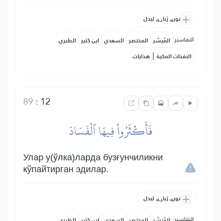
نورې ژباړې لیدل
التفاسير:
المُيسَّر
المختصر
السعدي
ابن كثير
الطبري
|
النفحات المكية
هدايات
89
:
12
فَأَكۡثَرُواْ فِيهَا ٱلۡفَسَادَ
Улар у(ўлка)ларда бузғунчиликни
кўпайтирган эдилар.
نورې ژباړې لیدل
التفاسير:
المُيسَّر
المختصر
السعدي
ابن كثير
الطبري