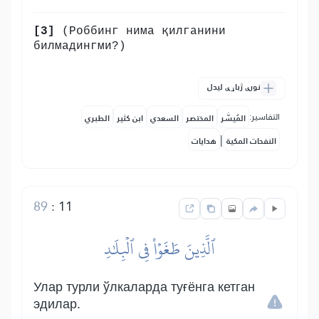
[3]
(Роббинг нима қилганини
билмадингми?)
نورې ژباړې لیدل
التفاسير:
المُيسَّر
المختصر
السعدي
ابن كثير
الطبري
|
النفحات المكية
هدايات
89
:
11
ٱلَّذِينَ طَغَوۡاْ فِي ٱلۡبِلَٰدِ
Улар турли ўлкаларда туғёнга кетган
эдилар.