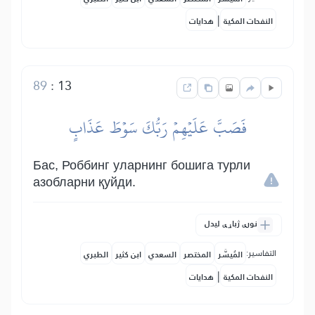
|
النفحات المكية
هدايات
89
:
13
فَصَبَّ عَلَيۡهِمۡ رَبُّكَ سَوۡطَ عَذَابٍ
Бас, Роббинг уларнинг бошига турли
азобларни қуйди.
نورې ژباړې لیدل
التفاسير:
المُيسَّر
المختصر
السعدي
ابن كثير
الطبري
|
النفحات المكية
هدايات