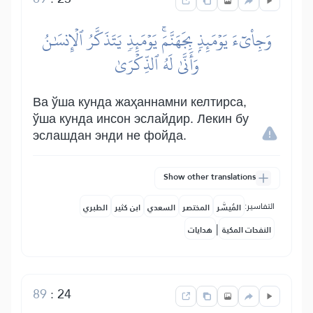
وَجِاْيٓءَ يَوۡمَئِذِۭ بِجَهَنَّمَۚ يَوۡمَئِذٖ يَتَذَكَّرُ ٱلۡإِنسَٰنُ
وَأَنَّىٰ لَهُ ٱلذِّكۡرَىٰ
Ва ўша кунда жаҳаннамни келтирса,
ўша кунда инсон эслайдир. Лекин бу
эслашдан энди не фойда.
Show other translations
التفاسير:
المُيسَّر
المختصر
السعدي
ابن كثير
الطبري
|
النفحات المكية
هدايات
89
:
24