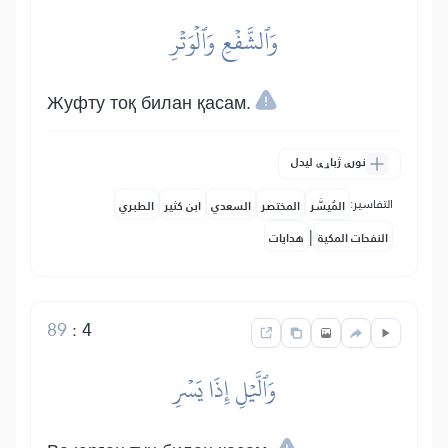
وَٱلشَّفۡعِ وَٱلۡوَتۡرِ
Жуфту тоқ билан қасам.
نورې ژباړې لیدل
التفاسير:
المُيسَّر
المختصر
السعدي
ابن كثير
الطبري
|
النفحات المكية
هدايات
89
:
4
وَٱلَّيۡلِ إِذَا يَسۡرِ