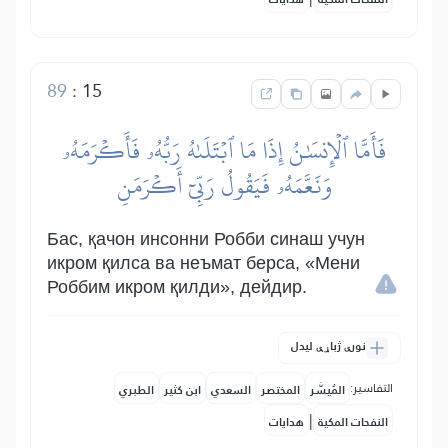
89
:
15
فَأَمَّا ٱلۡإِنسَٰنُ إِذَا مَا ٱبۡتَلَىٰهُ رَبُّهُۥ فَأَكۡرَمَهُۥ
وَنَعَّمَهُۥ فَيَقُولُ رَبِّيٓ أَكۡرَمَنِ
Бас, қачон инсонни Робби синаш учун
икром қилса ва неъмат берса, «Мени
Роббим икром қилди», дейдир.
نورې ژباړې لیدل
التفاسير:
المُيسَّر
المختصر
السعدي
ابن كثير
الطبري
|
النفحات المكية
هدايات