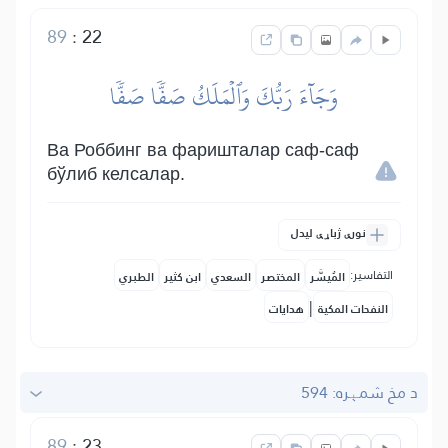
89
:
22
وَجَآءَ رَبُّكَ وَٱلۡمَلَكُ صَفّٗا صَفّٗا
Ва Роббинг ва фаришталар саф-саф
бўлиб келсалар.
نورې ژباړې لیدل
التفاسير:
المُيسَّر
المختصر
السعدي
ابن كثير
الطبري
|
النفحات المكية
هدايات
د مخ شمېره: 594
89
:
23