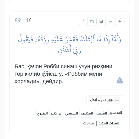
89
:
16
وَأَمَّآ إِذَا مَا ٱبۡتَلَىٰهُ فَقَدَرَ عَلَيۡهِ رِزۡقَهُۥ فَيَقُولُ
رَبِّيٓ أَهَٰنَنِ
Бас, қачон Робби синаш учун ризқини
тор қилиб қўйса, у: «Роббим мени
хорлади», дейдир.
نورې ژباړې لیدل
التفاسير:
المُيسَّر
المختصر
السعدي
ابن كثير
الطبري
|
النفحات المكية
هدايات