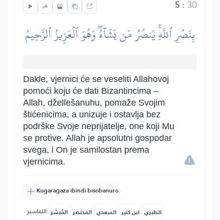
5
:
30
بِنَصۡرِ ٱللَّهِۚ يَنصُرُ مَن يَشَآءُۖ وَهُوَ ٱلۡعَزِيزُ ٱلرَّحِيمُ
Dakle, vjernici će se veseliti Allahovoj
pomoći koju će dati Bizantincima –
Allah, džellešanuhu, pomaže Svojim
štićenicima, a unizuje i ostavlja bez
podrške Svoje neprijatelje, one koji Mu
se protive. Allah je apsolutni gospodar
svega, i On je samilostan prema
vjernicima.
Kugaragaza ibindi bisobanuro.
التفاسير:
الطبري
ابن كثير
السعدي
المختصر
المُيسَّر