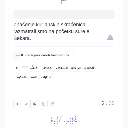
Značenje kur’anskih skraćenica
razmatrali smo na početku sure el-
Bekara.
Kugaragaza ibindi bisobanuro.
التفاسير:
الطبري
ابن كثير
السعدي
المختصر
المُيسَّر
|
هدايات
النفحات المكية
2
:
30
غُلِبَتِ ٱلرُّومُ