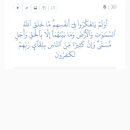
8
:
30
أَوَلَمۡ يَتَفَكَّرُواْ فِيٓ أَنفُسِهِمۗ مَّا خَلَقَ ٱللَّهُ
ٱلسَّمَٰوَٰتِ وَٱلۡأَرۡضَ وَمَا بَيۡنَهُمَآ إِلَّا بِٱلۡحَقِّ وَأَجَلٖ
مُّسَمّٗىۗ وَإِنَّ كَثِيرٗا مِّنَ ٱلنَّاسِ بِلِقَآيِٕ رَبِّهِمۡ
لَكَٰفِرُونَ
Zar bezbožnici poricatelji ne promisle o
sebi – kako ih je Svemogući Allah
stvorio iz ničeg, te o stvaranju nebesa i
Zemlje i svega što se između njih nalazi
– da su stvoreni s istinom, radi pravde i
da će trajati do određenog roka. A zbilja
mnogi ljudi ne vjeruju u Dan ustanuća i