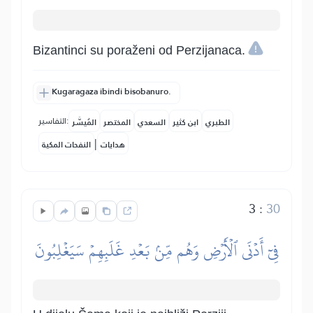
Bizantinci su poraženi od Perzijanaca.
Kugaragaza ibindi bisobanuro.
التفاسير:
الطبري
ابن كثير
السعدي
المختصر
المُيسَّر
|
هدايات
النفحات المكية
3
:
30
فِيٓ أَدۡنَى ٱلۡأَرۡضِ وَهُم مِّنۢ بَعۡدِ غَلَبِهِمۡ سَيَغۡلِبُونَ