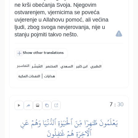
ne krši obećanja Svoja. Njegovim
ostvarenjem, vjernicima se poveća
uvjerenje u Allahovu pomoć, ali većina
ljudi, zbog svoga nevjerovanja, nije u
stanju pojmiti takvo nešto.
Show other translations
التفاسير:
الطبري
ابن كثير
السعدي
المختصر
المُيسَّر
|
هدايات
النفحات المكية
7
:
30
يَعۡلَمُونَ ظَٰهِرٗا مِّنَ ٱلۡحَيَوٰةِ ٱلدُّنۡيَا وَهُمۡ عَنِ
ٱلۡأٓخِرَةِ هُمۡ غَٰفِلُونَ