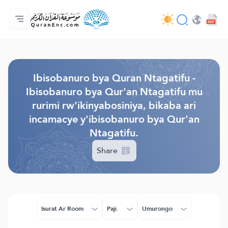
Ahabanza.
Ishakiro ry'ibisobanuro
Audio
Serivisi z'abakora amavugurura. - API
Ibijyanye n'umushinga.
Twandikire.
Ururimi.
Browse Old Version
Ibisobanuro bya Quran Ntagatifu -
Ibisobanuro bya Qur'an Ntagatifu mu
rurimi rw'ikinyabosiniya, bikaba ari
incamacye y'ibisobanuro bya Qur'an
Ntagatifu.
Share
Isurat Ar Room
Paji.
Umurongo