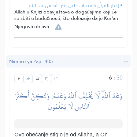
• إخبار القرآن بالغيبيات دليل على أنه من عند الله.
Allah u Knjizi obavještava o događajima koji će
se zbiti u budućnosti, što dokazuje da je Kur'an
Njegova objava.
Nimero ya Paji.: 405
6
:
30
وَعۡدَ ٱللَّهِۖ لَا يُخۡلِفُ ٱللَّهُ وَعۡدَهُۥ وَلَٰكِنَّ أَكۡثَرَ
ٱلنَّاسِ لَا يَعۡلَمُونَ
Ovo obećanje stiglo je od Allaha, a On