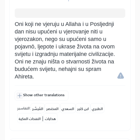
Oni koji ne vjeruju u Allaha i u Posljednji
dan nisu upućeni u vjerovanje niti u
vjerozakon, nego su upućeni samo u
pojavnō, ljepote i ukrase života na ovom
svijetu i izgradnju materijalne civilizacije.
Oni ne znaju ništa o stvarnosti života na
budućem svijetu, nehajni su spram
Ahireta.
Show other translations
التفاسير:
الطبري
ابن كثير
السعدي
المختصر
المُيسَّر
|
هدايات
النفحات المكية