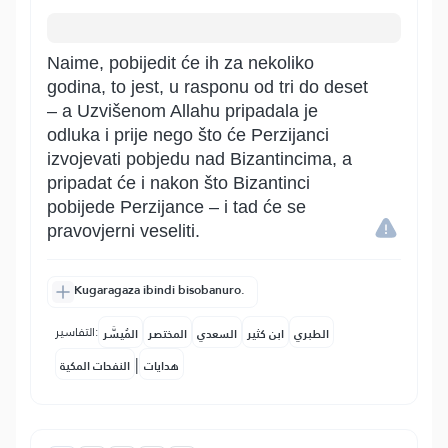
Naime, pobijedit će ih za nekoliko
godina, to jest, u rasponu od tri do deset
– a Uzvišenom Allahu pripadala je
odluka i prije nego što će Perzijanci
izvojevati pobjedu nad Bizantincima, a
pripadat će i nakon što Bizantinci
pobijede Perzijance – i tad će se
pravovjerni veseliti.
Kugaragaza ibindi bisobanuro.
التفاسير:
الطبري
ابن كثير
السعدي
المختصر
المُيسَّر
|
هدايات
النفحات المكية