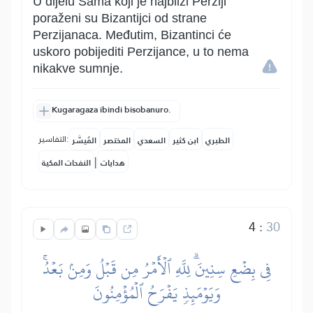
U dijelu Šama koji je najbliži Perziji
poraženi su Bizantijci od strane
Perzijanaca. Međutim, Bizantinci će
uskoro pobijediti Perzijance, u to nema
nikakve sumnje.
Kugaragaza ibindi bisobanuro.
التفاسير:
الطبري
ابن كثير
السعدي
المختصر
المُيسَّر
|
هدايات
النفحات المكية
4
:
30
فِي بِضۡعِ سِنِينَۗ لِلَّهِ ٱلۡأَمۡرُ مِن قَبۡلُ وَمِنۢ بَعۡدُۚ
وَيَوۡمَئِذٖ يَفۡرَحُ ٱلۡمُؤۡمِنُونَ