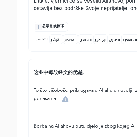
Dakle, vjernici će se veseliti Allahovoj po
ostavlja bez podrške Svoje neprijatelje, on
显示其他翻译
التفاسير:
ات المكية
الطبري
ابن كثير
السعدي
المختصر
المُيسَّر
这业中每段经文的优越:
To što višebošci pribjegavaju Allahu u nevolji,
ponašanja.
Borba na Allahovu putu djelo je zbog kojeg Alla