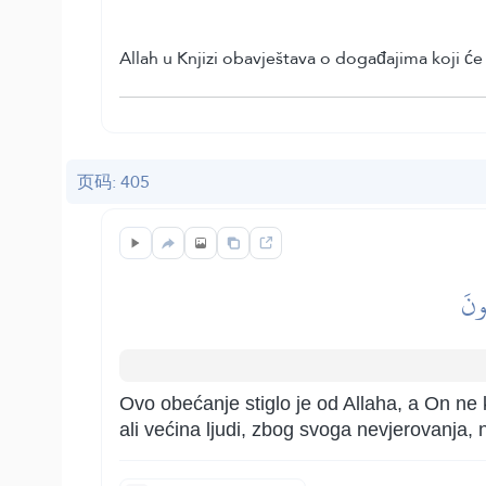
Allah u Knjizi obavještava o događajima koji će
页码: 405
ُونَ
Ovo obećanje stiglo je od Allaha, a On ne
ali većina ljudi, zbog svoga nevjerovanja, n