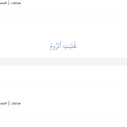
|
هدايات
النفح
غُلِبَتِ ٱلرُّومُ
|
هدايات
النفح