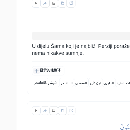
U dijelu Šama koji je najbliži Perziji poraž
nema nikakve sumnje.
显示其他翻译
التفاسير:
ات المكية
الطبري
ابن كثير
السعدي
المختصر
المُيسَّر
ِنُونَ