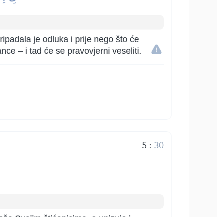
ipadala je odluka i prije nego što će
ce – i tad će se pravovjerni veseliti.
5
:
30