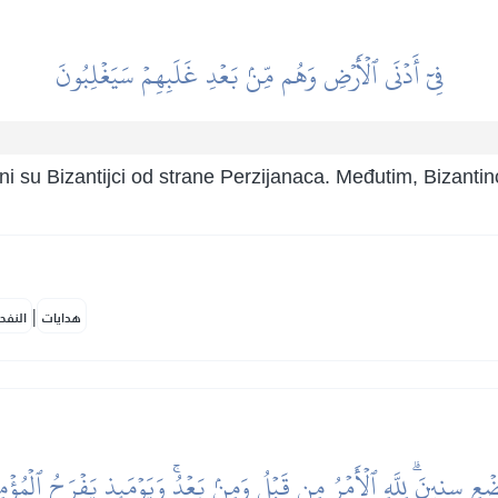
فِيٓ أَدۡنَى ٱلۡأَرۡضِ وَهُم مِّنۢ بَعۡدِ غَلَبِهِمۡ سَيَغۡلِبُونَ
eni su Bizantijci od strane Perzijanaca. Međutim, Bizantin
|
هدايات
النفح
ۡعِ سِنِينَۗ لِلَّهِ ٱلۡأَمۡرُ مِن قَبۡلُ وَمِنۢ بَعۡدُۚ وَيَوۡمَئِذٖ يَفۡرَحُ ٱلۡمُؤۡم