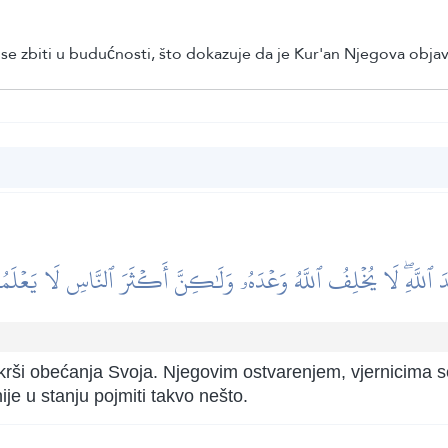
 se zbiti u budućnosti, što dokazuje da je Kur'an Njegova objav
َ ٱللَّهِۖ لَا يُخۡلِفُ ٱللَّهُ وَعۡدَهُۥ وَلَٰكِنَّ أَكۡثَرَ ٱلنَّاسِ لَا يَعۡلَم
 krši obećanja Svoja. Njegovim ostvarenjem, vjernicima 
ije u stanju pojmiti takvo nešto.