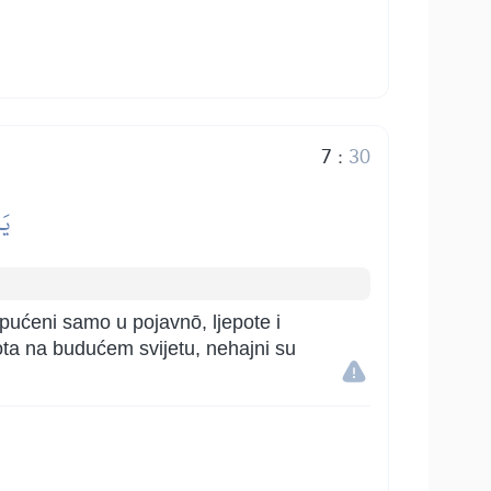
7
:
30
يَ
upućeni samo u pojavnō, ljepote i
ivota na budućem svijetu, nehajni su