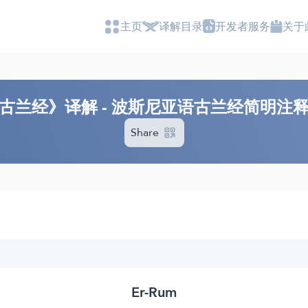
主页
译解目录
开发者服务
关于
古兰经》译解 - 波斯尼亚语古兰经简明注
Share
Er-Rum