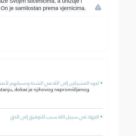
aže Svojim štićenicima, a unizuje i
 i On je samilostan prema vjernicima.
لجوء المشركين إلى الله في الشدة ونسيانهم لأصنام.
gostanju, dokaz je njihovog nepromišljenog
• الجهاد في سبيل الله سبب للتوفيق إلى الحق.