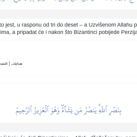
to jest, u rasponu od tri do deset – a Uzvišenom Allahu pr
ima, a pripadat će i nakon što Bizantinci pobijede Perzijan
|
هدايات
النفح
بِنَصۡرِ ٱللَّهِۚ يَنصُرُ مَن يَشَآءُۖ وَهُوَ ٱلۡعَزِيزُ ٱلرَّحِيمُ