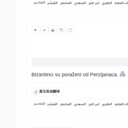
التفاسير:
ات المكية
الطبري
ابن كثير
السعدي
المختصر
المُيسَّر
Bizantinci su poraženi od Perzijanaca.
显示其他翻译
التفاسير:
ات المكية
الطبري
ابن كثير
السعدي
المختصر
المُيسَّر