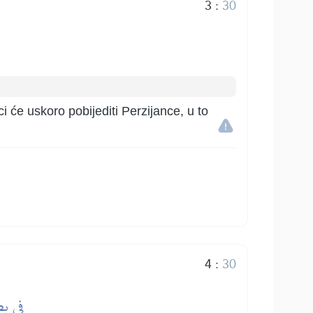
3
:
30
ci će uskoro pobijediti Perzijance, u to
4
:
30
فِي بِض