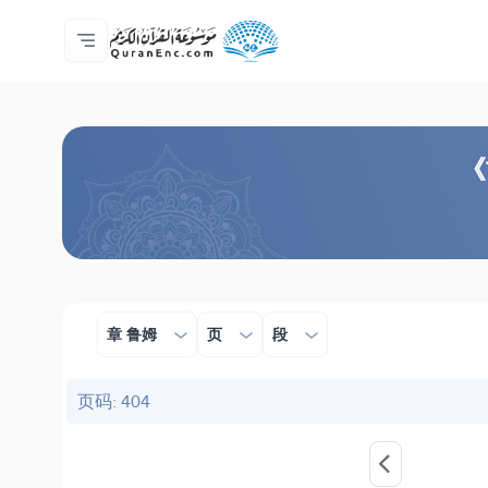
主页
译解目录
Audio
开发者服务 - API
关于此项目
联系我们
语言
Browse Old Version
《
章 鲁姆
页
段
页码: 404