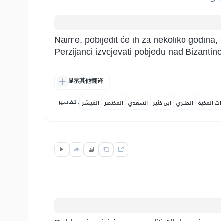
Naime, pobijedit će ih za nekoliko godina, 
Perzijanci izvojevati pobjedu nad Bizantinc
显示其他翻译
التفاسير:
ات المكية
الطبري
ابن كثير
السعدي
المختصر
المُيسَّر