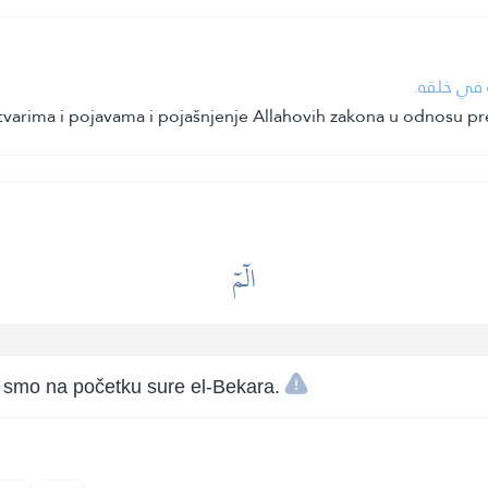
له في خلقه
 stvarima i pojavama i pojašnjenje Allahovih zakona u odnosu 
الٓمٓ
i smo na početku sure el-Bekara.