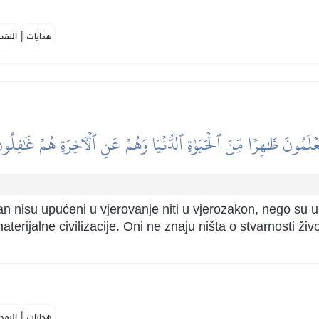
|
هدايات
النفح
عۡلَمُونَ ظَٰهِرٗا مِّنَ ٱلۡحَيَوٰةِ ٱلدُّنۡيَا وَهُمۡ عَنِ ٱلۡأٓخِرَةِ هُمۡ غَٰفِلُون
 dan nisu upućeni u vjerovanje niti u vjerozakon, nego su 
aterijalne civilizacije. Oni ne znaju ništa o stvarnosti ž
|
هدايات
النفح