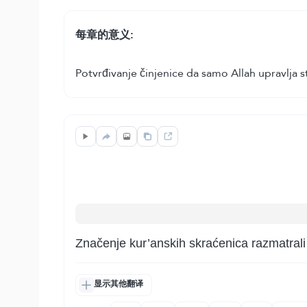
每章的意义:
Potvrđivanje činjenice da samo Allah upravlja
Značenje kur’anskih skraćenica razmatral
显示其他翻译