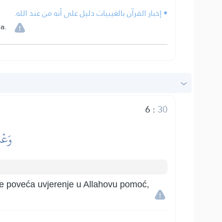
• إخبار القرآن بالغيبيات دليل على أنه من عند الله.
a.
6
:
30
وَعۡد
se poveća uvjerenje u Allahovu pomoć,