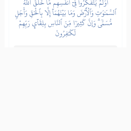
أَوَلَمۡ يَتَفَكَّرُواْ فِيٓ أَنفُسِهِمۗ مَّا خَلَقَ ٱللَّهُ
ٱلسَّمَٰوَٰتِ وَٱلۡأَرۡضَ وَمَا بَيۡنَهُمَآ إِلَّا بِٱلۡحَقِّ وَأَجَلٖ
مُّسَمّٗىۗ وَإِنَّ كَثِيرٗا مِّنَ ٱلنَّاسِ بِلِقَآيِٕ رَبِّهِمۡ
لَكَٰفِرُونَ
Zar bezbožnici poricatelji ne promisle o
sebi – kako ih je Svemogući Allah
stvorio iz ničeg, te o stvaranju nebesa i
Zemlje i svega što se između njih nalazi
– da su stvoreni s istinom, radi pravde i
da će trajati do određenog roka. A zbilja
mnogi ljudi ne vjeruju u Dan ustanuća i
susret s Allahom, te se zato ne
pripremaju za Sudnji dan, čineći dobra
djela, pomoću kojih bi stigli do Njegovog
zadovoljstva.