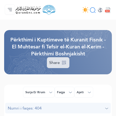
Ballina
Indeksi i Përkthimeve
Audio
Shërbime për zhvillues (programues) - API
Rreth projektit
Na kontaktoni
Gjuha
Browse Old Version
Përkthimi i Kuptimeve të Kuranit Fisnik -
El Muhtesar fi Tefsir el-Kuran el-Kerim -
Përkthimi Boshnjakisht
Share
Surja Er Rrum
Faqja
Ajeti
Numri i faqes: 404