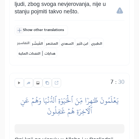
ljudi, zbog svoga nevjerovanja, nije u
stanju pojmiti takvo nešto.
Show other translations
التفاسير:
الطبري
ابن كثير
السعدي
المختصر
المُيسَّر
|
هدايات
النفحات المكية
7
:
30
يَعۡلَمُونَ ظَٰهِرٗا مِّنَ ٱلۡحَيَوٰةِ ٱلدُّنۡيَا وَهُمۡ عَنِ
ٱلۡأٓخِرَةِ هُمۡ غَٰفِلُونَ