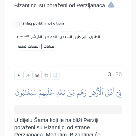
Bizantinci su poraženi od Perzijanaca.
Shfaq përkthimet e tjera
التفاسير:
الطبري
ابن كثير
السعدي
المختصر
المُيسَّر
|
هدايات
النفحات المكية
3
:
30
فِيٓ أَدۡنَى ٱلۡأَرۡضِ وَهُم مِّنۢ بَعۡدِ غَلَبِهِمۡ سَيَغۡلِبُونَ
U dijelu Šama koji je najbliži Perziji
poraženi su Bizantijci od strane
Perzijanaca. Međutim, Bizantinci će