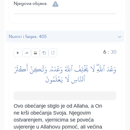
Njegova objava.
Numri i faqes: 405
6
:
30
وَعۡدَ ٱللَّهِۖ لَا يُخۡلِفُ ٱللَّهُ وَعۡدَهُۥ وَلَٰكِنَّ أَكۡثَرَ
ٱلنَّاسِ لَا يَعۡلَمُونَ
Ovo obećanje stiglo je od Allaha, a On
ne krši obećanja Svoja. Njegovim
ostvarenjem, vjernicima se poveća
uvjerenje u Allahovu pomoć, ali većina