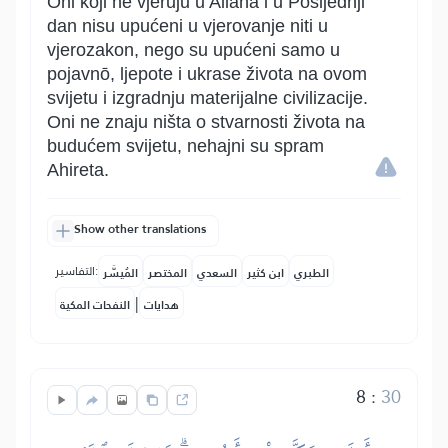
Oni koji ne vjeruju u Allaha i u Posljednji
dan nisu upućeni u vjerovanje niti u
vjerozakon, nego su upućeni samo u
pojavnō, ljepote i ukrase života na ovom
svijetu i izgradnju materijalne civilizacije.
Oni ne znaju ništa o stvarnosti života na
budućem svijetu, nehajni su spram
Ahireta.
Show other translations
التفاسير:
الطبري
ابن كثير
السعدي
المختصر
المُيسَّر
|
هدايات
النفحات المكية
8
:
30