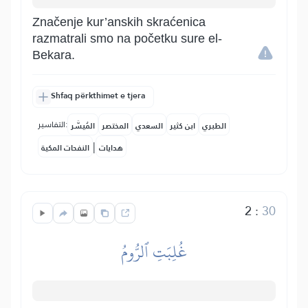
Značenje kur’anskih skraćenica
razmatrali smo na početku sure el-
Bekara.
Shfaq përkthimet e tjera
التفاسير:
الطبري
ابن كثير
السعدي
المختصر
المُيسَّر
|
هدايات
النفحات المكية
2
:
30
غُلِبَتِ ٱلرُّومُ