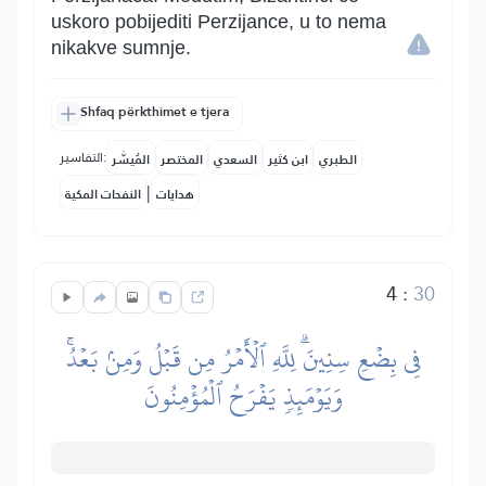
uskoro pobijediti Perzijance, u to nema
nikakve sumnje.
Shfaq përkthimet e tjera
التفاسير:
الطبري
ابن كثير
السعدي
المختصر
المُيسَّر
|
هدايات
النفحات المكية
4
:
30
فِي بِضۡعِ سِنِينَۗ لِلَّهِ ٱلۡأَمۡرُ مِن قَبۡلُ وَمِنۢ بَعۡدُۚ
وَيَوۡمَئِذٖ يَفۡرَحُ ٱلۡمُؤۡمِنُونَ