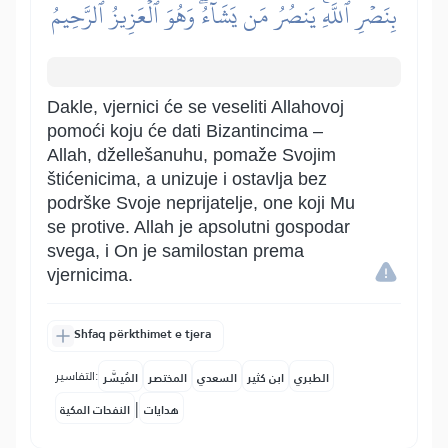
بِنَصۡرِ ٱللَّهِۚ يَنصُرُ مَن يَشَآءُۖ وَهُوَ ٱلۡعَزِيزُ ٱلرَّحِيمُ
Dakle, vjernici će se veseliti Allahovoj
pomoći koju će dati Bizantincima –
Allah, džellešanuhu, pomaže Svojim
štićenicima, a unizuje i ostavlja bez
podrške Svoje neprijatelje, one koji Mu
se protive. Allah je apsolutni gospodar
svega, i On je samilostan prema
vjernicima.
Shfaq përkthimet e tjera
التفاسير:
الطبري
ابن كثير
السعدي
المختصر
المُيسَّر
|
هدايات
النفحات المكية