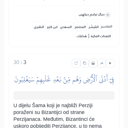
دیگر تراجم دیکھیں
التفاسير:
المُيسَّر
المختصر
السعدي
ابن كثير
الطبري
|
النفحات المكية
هدايات
30
:
3
فِيٓ أَدۡنَى ٱلۡأَرۡضِ وَهُم مِّنۢ بَعۡدِ غَلَبِهِمۡ سَيَغۡلِبُونَ
U dijelu Šama koji je najbliži Perziji
poraženi su Bizantijci od strane
Perzijanaca. Međutim, Bizantinci će
uskoro pobijediti Perzijance, u to nema