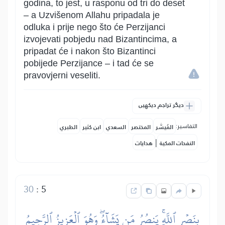
godina, to jest, u rasponu od tri do deset
– a Uzvišenom Allahu pripadala je
odluka i prije nego što će Perzijanci
izvojevati pobjedu nad Bizantincima, a
pripadat će i nakon što Bizantinci
pobijede Perzijance – i tad će se
pravovjerni veseliti.
دیگر تراجم دیکھیں
التفاسير:
المُيسَّر
المختصر
السعدي
ابن كثير
الطبري
|
النفحات المكية
هدايات
30
:
5
بِنَصۡرِ ٱللَّهِۚ يَنصُرُ مَن يَشَآءُۖ وَهُوَ ٱلۡعَزِيزُ ٱلرَّحِيمُ