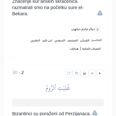
Značenje kur’anskih skraćenica
razmatrali smo na početku sure el-
Bekara.
دیگر تراجم دیکھیں
التفاسير:
المُيسَّر
المختصر
السعدي
ابن كثير
الطبري
|
النفحات المكية
هدايات
30
:
2
غُلِبَتِ ٱلرُّومُ
Bizantinci su poraženi od Perzijanaca.