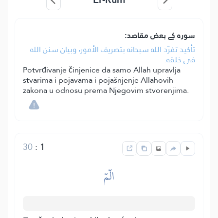
سورہ کے بعض مقاصد:
تأكيد تفرّد الله سبحانه بتصريف الأمور، وبيان سنن الله
في خلقه.
Potvrđivanje činjenice da samo Allah upravlja
stvarima i pojavama i pojašnjenje Allahovih
zakona u odnosu prema Njegovim stvorenjima.
30
:
1
الٓمٓ