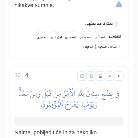
nikakve sumnje.
دیگر تراجم دیکھیں
التفاسير:
المُيسَّر
المختصر
السعدي
ابن كثير
الطبري
|
النفحات المكية
هدايات
30
:
4
فِي بِضۡعِ سِنِينَۗ لِلَّهِ ٱلۡأَمۡرُ مِن قَبۡلُ وَمِنۢ بَعۡدُۚ
وَيَوۡمَئِذٖ يَفۡرَحُ ٱلۡمُؤۡمِنُونَ
Naime, pobijedit će ih za nekoliko