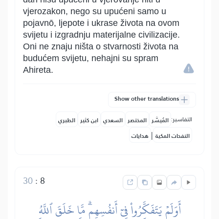
vjerozakon, nego su upućeni samo u
pojavnō, ljepote i ukrase života na ovom
svijetu i izgradnju materijalne civilizacije.
Oni ne znaju ništa o stvarnosti života na
budućem svijetu, nehajni su spram
Ahireta.
Show other translations
التفاسير:
المُيسَّر
المختصر
السعدي
ابن كثير
الطبري
|
النفحات المكية
هدايات
30
:
8
أَوَلَمۡ يَتَفَكَّرُواْ فِيٓ أَنفُسِهِمۗ مَّا خَلَقَ ٱللَّهُ