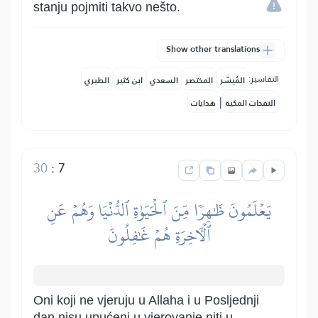
stanju pojmiti takvo nešto.
Show other translations
التفاسير:
المُيسَّر
المختصر
السعدي
ابن كثير
الطبري
|
النفحات المكية
هدايات
30
:
7
يَعۡلَمُونَ ظَٰهِرٗا مِّنَ ٱلۡحَيَوٰةِ ٱلدُّنۡيَا وَهُمۡ عَنِ
ٱلۡأٓخِرَةِ هُمۡ غَٰفِلُونَ
Oni koji ne vjeruju u Allaha i u Posljednji
dan nisu upućeni u vjerovanje niti u