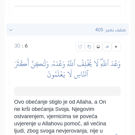
صفحہ نمبر: 405
30
:
6
وَعۡدَ ٱللَّهِۖ لَا يُخۡلِفُ ٱللَّهُ وَعۡدَهُۥ وَلَٰكِنَّ أَكۡثَرَ
ٱلنَّاسِ لَا يَعۡلَمُونَ
Ovo obećanje stiglo je od Allaha, a On
ne krši obećanja Svoja. Njegovim
ostvarenjem, vjernicima se poveća
uvjerenje u Allahovu pomoć, ali većina
ljudi, zbog svoga nevjerovanja, nije u