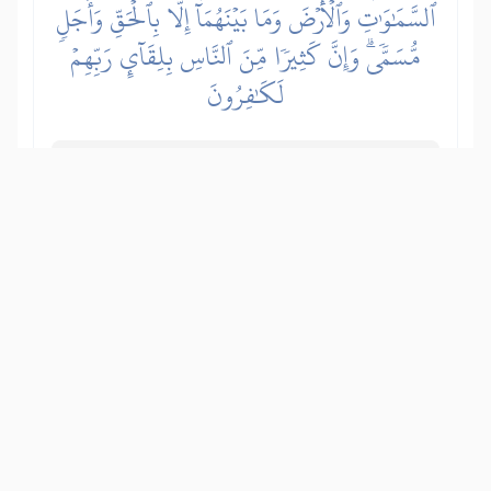
ٱلسَّمَٰوَٰتِ وَٱلۡأَرۡضَ وَمَا بَيۡنَهُمَآ إِلَّا بِٱلۡحَقِّ وَأَجَلٖ
مُّسَمّٗىۗ وَإِنَّ كَثِيرٗا مِّنَ ٱلنَّاسِ بِلِقَآيِٕ رَبِّهِمۡ
لَكَٰفِرُونَ
Zar bezbožnici poricatelji ne promisle o
sebi – kako ih je Svemogući Allah
stvorio iz ničeg, te o stvaranju nebesa i
Zemlje i svega što se između njih nalazi
– da su stvoreni s istinom, radi pravde i
da će trajati do određenog roka. A zbilja
mnogi ljudi ne vjeruju u Dan ustanuća i
susret s Allahom, te se zato ne
pripremaju za Sudnji dan, čineći dobra
djela, pomoću kojih bi stigli do Njegovog
zadovoljstva.