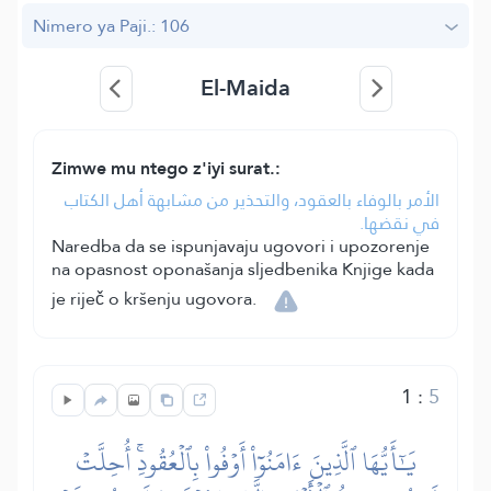
Nimero ya Paji.: 106
El-Maida
Zimwe mu ntego z'iyi surat.:
الأمر بالوفاء بالعقود، والتحذير من مشابهة أهل الكتاب
في نقضها.
Naredba da se ispunjavaju ugovori i upozorenje
na opasnost oponašanja sljedbenika Knjige kada
je riječ o kršenju ugovora.
1
:
5
يَٰٓأَيُّهَا ٱلَّذِينَ ءَامَنُوٓاْ أَوۡفُواْ بِٱلۡعُقُودِۚ أُحِلَّتۡ