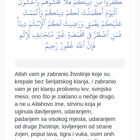
كَفَرُواْ مِن دِينِكُمۡ فَلَا تَخۡشَوۡهُمۡ وَٱخۡشَوۡنِۚ
ٱلۡيَوۡمَ أَكۡمَلۡتُ لَكُمۡ دِينَكُمۡ وَأَتۡمَمۡتُ
عَلَيۡكُمۡ نِعۡمَتِي وَرَضِيتُ لَكُمُ ٱلۡإِسۡلَٰمَ دِينٗاۚ
فَمَنِ ٱضۡطُرَّ فِي مَخۡمَصَةٍ غَيۡرَ مُتَجَانِفٖ لِّإِثۡمٖ
فَإِنَّ ٱللَّهَ غَفُورٞ رَّحِيمٞ
Allah vam je zabranio životinje koje su
krepale bez šerijatskog klanja, i zabranio
vam je pri klanju prolivenu krv, svinjsko
meso, ono što je zaklano u nečije drugo,
a ne u Allahovo ime, strvinu koja je
uginula davljenjem, udaranjem,
padanjem sa visokog mjesta, udaranjem
od druge životinje, lovljenjem od strane
zvjeri, poput lava, tigra i vuka, osim onih