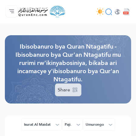
Ahabanza.
Ishakiro ry'ibisobanuro
Audio
Serivisi z'abakora amavugurura. - API
Ibijyanye n'umushinga.
Twandikire.
Ururimi.
Browse Old Version
Ibisobanuro bya Quran Ntagatifu -
Ibisobanuro bya Qur'an Ntagatifu mu
rurimi rw'ikinyabosiniya, bikaba ari
incamacye y'ibisobanuro bya Qur'an
Ntagatifu.
Share
Isurat Al Maidat
Paji.
Umurongo