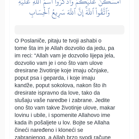
أَمۡسَكۡنَ عَلَيۡكُمۡ وَٱذۡكُرُواْ ٱسۡمَ ٱللَّهِ عَلَيۡهِۖ
وَٱتَّقُواْ ٱللَّهَۚ إِنَّ ٱللَّهَ سَرِيعُ ٱلۡحِسَابِ
O Poslaniče, pitaju te tvoji ashabi o
tome šta im je Allah dozvolio da jedu, pa
im reci: "Allah vam je dozvolio lijepa jela,
dozvolio vam je i ono što vam ulove
dresirane životinje koje imaju očnjake,
poput psa i geparda, i koje imaju
kandže, poput sokolova, nakon što ih
dresirate ispravno da love, tako da
slušaju vaše naredbe i zabrane. Jedite
ono što vam takve životinje ulove, makar
lovinu i ubile, i spomenite Allahovo ime
kada ih pošaljete u lov. Bojte se Allaha
čineći naređeno i kloneći se
zabranjenog, a Allah brzo svodi račune