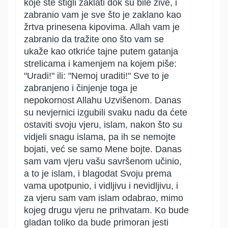
koje ste stigli zaklati dok su bile žive, i
zabranio vam je sve što je zaklano kao
žrtva prinesena kipovima. Allah vam je
zabranio da tražite ono što vam se
ukaže kao otkriće tajne putem gatanja
strelicama i kamenjem na kojem piše:
"Uradi!" ili: "Nemoj uraditi!" Sve to je
zabranjeno i činjenje toga je
nepokornost Allahu Uzvišenom. Danas
su nevjernici izgubili svaku nadu da ćete
ostaviti svoju vjeru, islam, nakon što su
vidjeli snagu islama, pa ih se nemojte
bojati, već se samo Mene bojte. Danas
sam vam vjeru vašu savršenom učinio,
a to je islam, i blagodat Svoju prema
vama upotpunio, i vidljivu i nevidljivu, i
za vjeru sam vam islam odabrao, mimo
kojeg drugu vjeru ne prihvatam. Ko bude
gladan toliko da bude primoran jesti