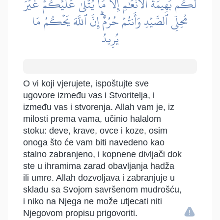
لَكُم بَهِيمَةُ ٱلۡأَنۡعَٰمِ إِلَّا مَا يُتۡلَىٰ عَلَيۡكُمۡ غَيۡرَ
مُحِلِّي ٱلصَّيۡدِ وَأَنتُمۡ حُرُمٌۗ إِنَّ ٱللَّهَ يَحۡكُمُ مَا
يُرِيدُ
O vi koji vjerujete, ispoštujte sve
ugovore između vas i Stvoritelja, i
između vas i stvorenja. Allah vam je, iz
milosti prema vama, učinio halalom
stoku: deve, krave, ovce i koze, osim
onoga što će vam biti navedeno kao
stalno zabranjeno, i kopnene divljači dok
ste u ihramima zarad obavljanja hadža
ili umre. Allah dozvoljava i zabranjuje u
skladu sa Svojom savršenom mudrošću,
i niko na Njega ne može utjecati niti
Njegovom propisu prigovoriti.