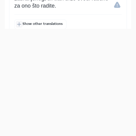
za ono što radite.
Show other translations
التفاسير:
الطبري
ابن كثير
السعدي
المختصر
المُيسَّر
|
هدايات
النفحات المكية
5
:
5
ٱلۡيَوۡمَ أُحِلَّ لَكُمُ ٱلطَّيِّبَٰتُۖ وَطَعَامُ ٱلَّذِينَ أُوتُواْ
ٱلۡكِتَٰبَ حِلّٞ لَّكُمۡ وَطَعَامُكُمۡ حِلّٞ لَّهُمۡۖ
وَٱلۡمُحۡصَنَٰتُ مِنَ ٱلۡمُؤۡمِنَٰتِ وَٱلۡمُحۡصَنَٰتُ مِنَ
ٱلَّذِينَ أُوتُواْ ٱلۡكِتَٰبَ مِن قَبۡلِكُمۡ إِذَآ
ءَاتَيۡتُمُوهُنَّ أُجُورَهُنَّ مُحۡصِنِينَ غَيۡرَ مُسَٰفِحِينَ