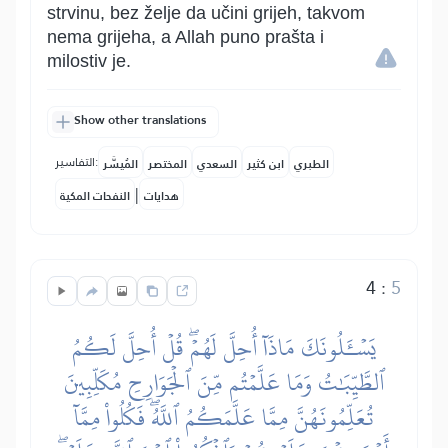
strvinu, bez želje da učini grijeh, takvom
nema grijeha, a Allah puno prašta i
milostiv je.
Show other translations
التفاسير:
الطبري
ابن كثير
السعدي
المختصر
المُيسَّر
|
هدايات
النفحات المكية
4
:
5
يَسۡـَٔلُونَكَ مَاذَآ أُحِلَّ لَهُمۡۖ قُلۡ أُحِلَّ لَكُمُ
ٱلطَّيِّبَٰتُ وَمَا عَلَّمۡتُم مِّنَ ٱلۡجَوَارِحِ مُكَلِّبِينَ
تُعَلِّمُونَهُنَّ مِمَّا عَلَّمَكُمُ ٱللَّهُۖ فَكُلُواْ مِمَّآ