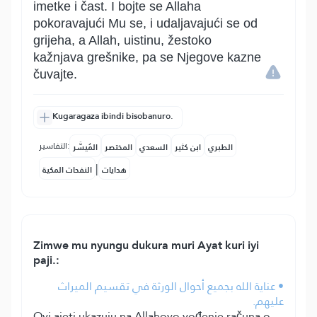
imetke i čast. I bojte se Allaha
pokoravajući Mu se, i udaljavajući se od
grijeha, a Allah, uistinu, žestoko
kažnjava grešnike, pa se Njegove kazne
čuvajte.
Kugaragaza ibindi bisobanuro.
التفاسير:
الطبري
ابن كثير
السعدي
المختصر
المُيسَّر
|
هدايات
النفحات المكية
Zimwe mu nyungu dukura muri Ayat kuri iyi
paji.:
• عناية الله بجميع أحوال الورثة في تقسيم الميراث
عليهم.
Ovi ajeti ukazuju na Allahovo vođenje računa o