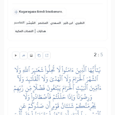
Kugaragaza ibindi bisobanuro.
التفاسير:
الطبري
ابن كثير
السعدي
المختصر
المُيسَّر
|
هدايات
النفحات المكية
2
:
5
يَٰٓأَيُّهَا ٱلَّذِينَ ءَامَنُواْ لَا تُحِلُّواْ شَعَٰٓئِرَ ٱللَّهِ وَلَا
ٱلشَّهۡرَ ٱلۡحَرَامَ وَلَا ٱلۡهَدۡيَ وَلَا ٱلۡقَلَٰٓئِدَ وَلَآ
ءَآمِّينَ ٱلۡبَيۡتَ ٱلۡحَرَامَ يَبۡتَغُونَ فَضۡلٗا مِّن رَّبِّهِمۡ
وَرِضۡوَٰنٗاۚ وَإِذَا حَلَلۡتُمۡ فَٱصۡطَادُواْۚ وَلَا
يَجۡرِمَنَّكُمۡ شَنَـَٔانُ قَوۡمٍ أَن صَدُّوكُمۡ عَنِ
ٱلۡمَسۡجِدِ ٱلۡحَرَامِ أَن تَعۡتَدُواْۘ وَتَعَاوَنُواْ عَلَى ٱلۡبِرِّ