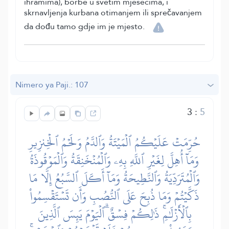
ihramima), borbe u svetim mjesecima, i
skrnavljenja kurbana otimanjem ili sprečavanjem
da dođu tamo gdje im je mjesto.
Nimero ya Paji.: 107
3
:
5
حُرِّمَتۡ عَلَيۡكُمُ ٱلۡمَيۡتَةُ وَٱلدَّمُ وَلَحۡمُ ٱلۡخِنزِيرِ
وَمَآ أُهِلَّ لِغَيۡرِ ٱللَّهِ بِهِۦ وَٱلۡمُنۡخَنِقَةُ وَٱلۡمَوۡقُوذَةُ
وَٱلۡمُتَرَدِّيَةُ وَٱلنَّطِيحَةُ وَمَآ أَكَلَ ٱلسَّبُعُ إِلَّا مَا
ذَكَّيۡتُمۡ وَمَا ذُبِحَ عَلَى ٱلنُّصُبِ وَأَن تَسۡتَقۡسِمُواْ
بِٱلۡأَزۡلَٰمِۚ ذَٰلِكُمۡ فِسۡقٌۗ ٱلۡيَوۡمَ يَئِسَ ٱلَّذِينَ