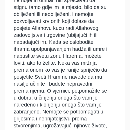
nemojte ih otimati niti sprečavati da
stignu tamo gdje im je mjesto, bilo da su
obilježeni ili neobilježeni, i nemojte
dozvoljavati krv onih koji dolaze da
posjete Allahovu kuću radi Allahovog
zadovoljstva i trgovine (ubijajući ih ili
napadajući ih). Kada se oslobodite
ihrama upotpunjavanjem hadža ili umre i
napustite svetu zonu Harema, možete
loviti, ako to želite. Neka vas mržnja
prema onom ko vas je ranije spriječio da
posjetite Sveti Hram ne navede da mu
nasilje učinite i budete nepravedni
prema njemu. O vjernici, potpomažite se
u dobru, u činjenju onoga što vam je
naređeno i klonjenju onoga što vam je
zabranjeno. Nemojte se potpomagati u
grijesima i neprijateljstvu prema
stvorenjima, ugrožavajući njihove živote,