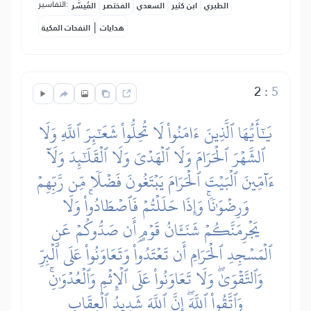
التفاسير:
الطبري
ابن كثير
السعدي
المختصر
المُيسَّر
|
هدايات
النفحات المكية
2
:
5
يَٰٓأَيُّهَا ٱلَّذِينَ ءَامَنُواْ لَا تُحِلُّواْ شَعَٰٓئِرَ ٱللَّهِ وَلَا
ٱلشَّهۡرَ ٱلۡحَرَامَ وَلَا ٱلۡهَدۡيَ وَلَا ٱلۡقَلَٰٓئِدَ وَلَآ
ءَآمِّينَ ٱلۡبَيۡتَ ٱلۡحَرَامَ يَبۡتَغُونَ فَضۡلٗا مِّن رَّبِّهِمۡ
وَرِضۡوَٰنٗاۚ وَإِذَا حَلَلۡتُمۡ فَٱصۡطَادُواْۚ وَلَا
يَجۡرِمَنَّكُمۡ شَنَـَٔانُ قَوۡمٍ أَن صَدُّوكُمۡ عَنِ
ٱلۡمَسۡجِدِ ٱلۡحَرَامِ أَن تَعۡتَدُواْۘ وَتَعَاوَنُواْ عَلَى ٱلۡبِرِّ
وَٱلتَّقۡوَىٰۖ وَلَا تَعَاوَنُواْ عَلَى ٱلۡإِثۡمِ وَٱلۡعُدۡوَٰنِۚ
وَٱتَّقُواْ ٱللَّهَۖ إِنَّ ٱللَّهَ شَدِيدُ ٱلۡعِقَابِ