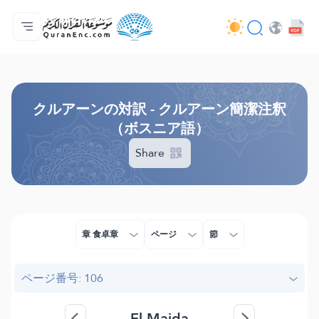
ホーム
対訳の目次
Audio
開発者向け提供サービス - API
事業内容
お問い合わせ
言語
Browse Old Version
クルアーンの対訳 - クルアーン簡潔注釈
（ボスニア語）
Share
章 食卓章
ページ
節
ページ番号: 106
El-Maida