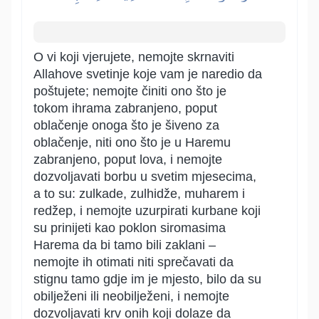
O vi koji vjerujete, nemojte skrnaviti
Allahove svetinje koje vam je naredio da
poštujete; nemojte činiti ono što je
tokom ihrama zabranjeno, poput
oblačenje onoga što je šiveno za
oblačenje, niti ono što je u Haremu
zabranjeno, poput lova, i nemojte
dozvoljavati borbu u svetim mjesecima,
a to su: zulkade, zulhidže, muharem i
redžep, i nemojte uzurpirati kurbane koji
su prinijeti kao poklon siromasima
Harema da bi tamo bili zaklani –
nemojte ih otimati niti sprečavati da
stignu tamo gdje im je mjesto, bilo da su
obilježeni ili neobilježeni, i nemojte
dozvoljavati krv onih koji dolaze da