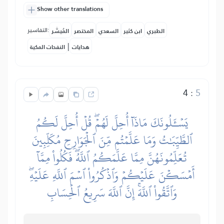
Show other translations
التفاسير:
الطبري
ابن كثير
السعدي
المختصر
المُيسَّر
|
هدايات
النفحات المكية
4
:
5
يَسۡـَٔلُونَكَ مَاذَآ أُحِلَّ لَهُمۡۖ قُلۡ أُحِلَّ لَكُمُ
ٱلطَّيِّبَٰتُ وَمَا عَلَّمۡتُم مِّنَ ٱلۡجَوَارِحِ مُكَلِّبِينَ
تُعَلِّمُونَهُنَّ مِمَّا عَلَّمَكُمُ ٱللَّهُۖ فَكُلُواْ مِمَّآ
أَمۡسَكۡنَ عَلَيۡكُمۡ وَٱذۡكُرُواْ ٱسۡمَ ٱللَّهِ عَلَيۡهِۖ
وَٱتَّقُواْ ٱللَّهَۚ إِنَّ ٱللَّهَ سَرِيعُ ٱلۡحِسَابِ