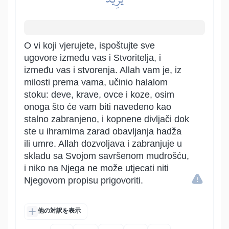
O vi koji vjerujete, ispoštujte sve
ugovore između vas i Stvoritelja, i
između vas i stvorenja. Allah vam je, iz
milosti prema vama, učinio halalom
stoku: deve, krave, ovce i koze, osim
onoga što će vam biti navedeno kao
stalno zabranjeno, i kopnene divljači dok
ste u ihramima zarad obavljanja hadža
ili umre. Allah dozvoljava i zabranjuje u
skladu sa Svojom savršenom mudrošću,
i niko na Njega ne može utjecati niti
Njegovom propisu prigovoriti.
他の対訳を表示