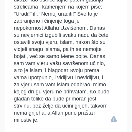
strelicama i kamenjem na kojem piše:
"Uradi!" ili: "Nemoj uraditi!" Sve to je
zabranjeno i činjenje toga je
nepokornost Allahu Uzvišenom. Danas
su nevjernici izgubili svaku nadu da ćete
ostaviti svoju vjeru, islam, nakon što su
vidjeli snagu islama, pa ih se nemojte
bojati, već se samo Mene bojte. Danas
sam vam vjeru vašu savršenom učinio,
a to je islam, i blagodat Svoju prema
vama upotpunio, i vidljivu i nevidljivu, i
za vjeru sam vam islam odabrao, mimo
kojeg drugu vjeru ne prihvatam. Ko bude
gladan toliko da bude primoran jesti
strvinu, bez želje da učini grijeh, takvom
nema grijeha, a Allah puno prašta i
milostiv je.