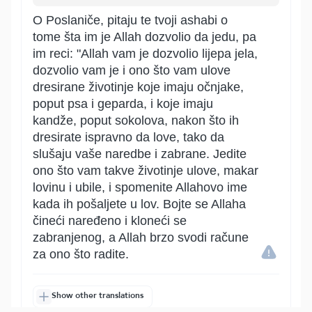
O Poslaniče, pitaju te tvoji ashabi o
tome šta im je Allah dozvolio da jedu, pa
im reci: "Allah vam je dozvolio lijepa jela,
dozvolio vam je i ono što vam ulove
dresirane životinje koje imaju očnjake,
poput psa i geparda, i koje imaju
kandže, poput sokolova, nakon što ih
dresirate ispravno da love, tako da
slušaju vaše naredbe i zabrane. Jedite
ono što vam takve životinje ulove, makar
lovinu i ubile, i spomenite Allahovo ime
kada ih pošaljete u lov. Bojte se Allaha
čineći naređeno i kloneći se
zabranjenog, a Allah brzo svodi račune
za ono što radite.
Show other translations