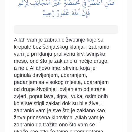
فَمَنِ ٱضۡطُرَّ فِي مَخۡمَصَةٍ غَيۡرَ مُتَجَانِفٖ لِّإِثۡمٖ
فَإِنَّ ٱللَّهَ غَفُورٞ رَّحِيمٞ
Allah vam je zabranio životinje koje su
krepale bez šerijatskog klanja, i zabranio
vam je pri klanju prolivenu krv, svinjsko
meso, ono što je zaklano u nečije drugo,
a ne u Allahovo ime, strvinu koja je
uginula davljenjem, udaranjem,
padanjem sa visokog mjesta, udaranjem
od druge životinje, lovljenjem od strane
zvjeri, poput lava, tigra i vuka, osim onih
koje ste stigli zaklati dok su bile žive, i
zabranio vam je sve što je zaklano kao
žrtva prinesena kipovima. Allah vam je
zabranio da tražite ono što vam se
ukaže kao otkriće tajne putem gatanja