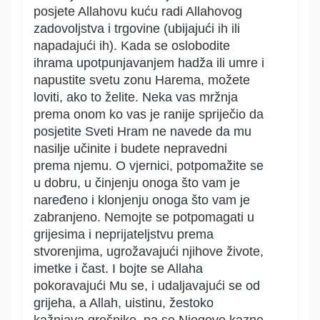
posjete Allahovu kuću radi Allahovog
zadovoljstva i trgovine (ubijajući ih ili
napadajući ih). Kada se oslobodite
ihrama upotpunjavanjem hadža ili umre i
napustite svetu zonu Harema, možete
loviti, ako to želite. Neka vas mržnja
prema onom ko vas je ranije spriječio da
posjetite Sveti Hram ne navede da mu
nasilje učinite i budete nepravedni
prema njemu. O vjernici, potpomažite se
u dobru, u činjenju onoga što vam je
naređeno i klonjenju onoga što vam je
zabranjeno. Nemojte se potpomagati u
grijesima i neprijateljstvu prema
stvorenjima, ugrožavajući njihove živote,
imetke i čast. I bojte se Allaha
pokoravajući Mu se, i udaljavajući se od
grijeha, a Allah, uistinu, žestoko