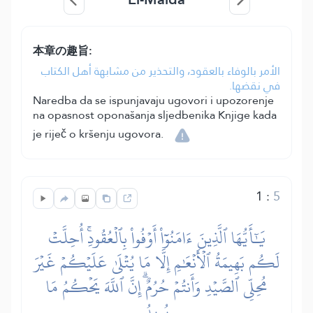
本章の趣旨:
الأمر بالوفاء بالعقود، والتحذير من مشابهة أهل الكتاب
في نقضها.
Naredba da se ispunjavaju ugovori i upozorenje
na opasnost oponašanja sljedbenika Knjige kada
je riječ o kršenju ugovora.
1
:
5
يَٰٓأَيُّهَا ٱلَّذِينَ ءَامَنُوٓاْ أَوۡفُواْ بِٱلۡعُقُودِۚ أُحِلَّتۡ
لَكُم بَهِيمَةُ ٱلۡأَنۡعَٰمِ إِلَّا مَا يُتۡلَىٰ عَلَيۡكُمۡ غَيۡرَ
مُحِلِّي ٱلصَّيۡدِ وَأَنتُمۡ حُرُمٌۗ إِنَّ ٱللَّهَ يَحۡكُمُ مَا
يُرِيدُ