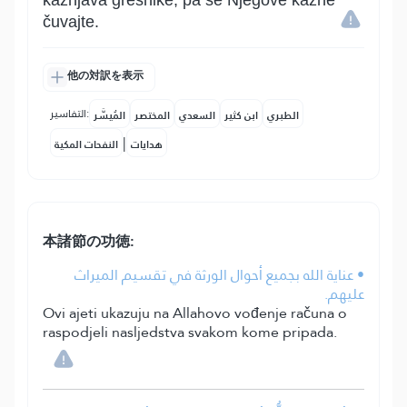
kažnjava grešnike, pa se Njegove kazne
čuvajte.
他の対訳を表示
التفاسير:
الطبري
ابن كثير
السعدي
المختصر
المُيسَّر
|
هدايات
النفحات المكية
本諸節の功徳:
• عناية الله بجميع أحوال الورثة في تقسيم الميراث
عليهم.
Ovi ajeti ukazuju na Allahovo vođenje računa o
raspodjeli nasljedstva svakom kome pripada.