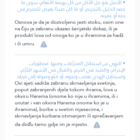
• الأصل هو حِلُّ الأكل من كل بهيمة الأنعام، سوى ما
خصه الدليل بالتحريم، أو ما كان صيدًا يعرض للمحرم في
حجه أو عمرته.
Osnova je da je dozvoljeno jesti stoku, osim one
na čiju je zabranu ukazao šerijatski dokaz, ili je
produkt lova od onoga ko je u ihramima za hadž
i ili umru.
• النهي عن استحلال المحرَّمات، ومنها: محظورات
الإحرام، والصيد في الحرم، والقتال في الأشهر الحُرُم،
واستحلال الهدي بغصب ونحوه، أو مَنْع وصوله إلى محله.
Ovi ajeti sadrže zabranu skrnavljenja svetinja,
poput zabranjenih djela tokom ihrama, lova u
okviru Harema (onome ko nije u ihramima, ili i
unutar i van okvira Harema onome ko je u
ihramima), borbe u svetim mjesecima, i
skrnavljenja kurbana otimanjem ili sprečavanjem
da dođu tamo gdje im je mjesto.