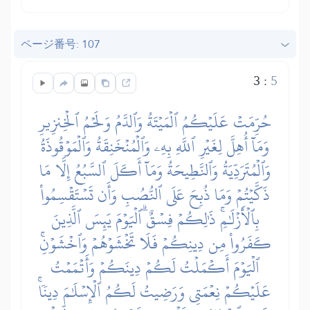
ページ番号: 107
3
:
5
حُرِّمَتۡ عَلَيۡكُمُ ٱلۡمَيۡتَةُ وَٱلدَّمُ وَلَحۡمُ ٱلۡخِنزِيرِ
وَمَآ أُهِلَّ لِغَيۡرِ ٱللَّهِ بِهِۦ وَٱلۡمُنۡخَنِقَةُ وَٱلۡمَوۡقُوذَةُ
وَٱلۡمُتَرَدِّيَةُ وَٱلنَّطِيحَةُ وَمَآ أَكَلَ ٱلسَّبُعُ إِلَّا مَا
ذَكَّيۡتُمۡ وَمَا ذُبِحَ عَلَى ٱلنُّصُبِ وَأَن تَسۡتَقۡسِمُواْ
بِٱلۡأَزۡلَٰمِۚ ذَٰلِكُمۡ فِسۡقٌۗ ٱلۡيَوۡمَ يَئِسَ ٱلَّذِينَ
كَفَرُواْ مِن دِينِكُمۡ فَلَا تَخۡشَوۡهُمۡ وَٱخۡشَوۡنِۚ
ٱلۡيَوۡمَ أَكۡمَلۡتُ لَكُمۡ دِينَكُمۡ وَأَتۡمَمۡتُ
عَلَيۡكُمۡ نِعۡمَتِي وَرَضِيتُ لَكُمُ ٱلۡإِسۡلَٰمَ دِينٗاۚ