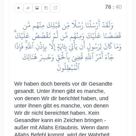
78
:
40
وَلَقَدۡ أَرۡسَلۡنَا رُسُلٗا مِّن قَبۡلِكَ مِنۡهُم مَّن
قَصَصۡنَا عَلَيۡكَ وَمِنۡهُم مَّن لَّمۡ نَقۡصُصۡ عَلَيۡكَۗ
وَمَا كَانَ لِرَسُولٍ أَن يَأۡتِيَ بِـَٔايَةٍ إِلَّا بِإِذۡنِ ٱللَّهِۚ فَإِذَا
جَآءَ أَمۡرُ ٱللَّهِ قُضِيَ بِٱلۡحَقِّ وَخَسِرَ هُنَالِكَ
ٱلۡمُبۡطِلُونَ
Wir haben doch bereits vor dir Gesandte
gesandt. Unter ihnen gibt es manche,
von denen Wir dir berichtet haben, und
unter ihnen gibt es manche, von denen
Wir dir nicht bereichtet haben. Kein
Gesandter kann ein Zeichen bringen -
außer mit Allahs Erlaubnis. Wenn dann
Allahs Befehl kommt, wird der Wahrheit