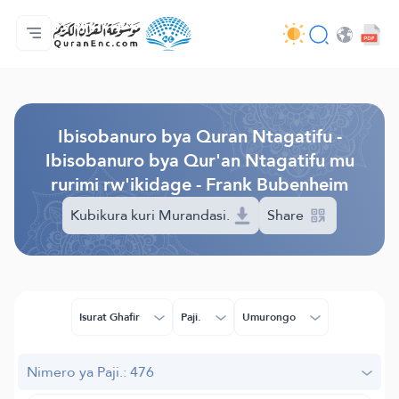
Ahabanza.
Ishakiro ry'ibisobanuro
Audio
Serivisi z'abakora amavugurura. - API
Ibijyanye n'umushinga.
Twandikire.
Ururimi.
Browse Old Version
Ibisobanuro bya Quran Ntagatifu -
Ibisobanuro bya Qur'an Ntagatifu mu
rurimi rw'ikidage - Frank Bubenheim
Kubikura kuri Murandasi.
Share
Isurat Ghafir
Paji.
Umurongo
Nimero ya Paji.: 476