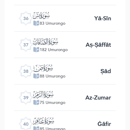
ﮰ
Yā-Sīn
36
83 Umurongo
ﮱ
Aṣ-Ṣāffāt
37
182 Umurongo
ﯓ
Ṣād
38
88 Umurongo
ﯔ
Az-Zumar
39
75 Umurongo
ﯕ
Ġāfir
40
85 Umurongo