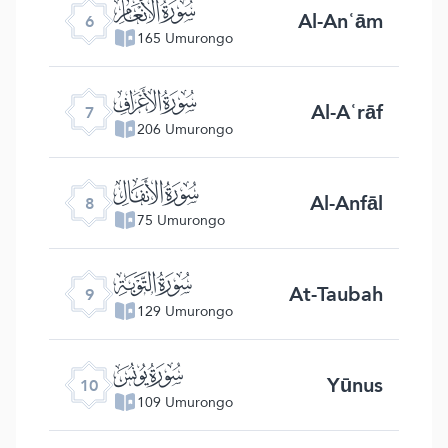
ﮒ
Al-Anʿām
6
165 Umurongo
ﮓ
Al-Aʿrāf
7
206 Umurongo
ﮔ
Al-Anfāl
8
75 Umurongo
ﮕ
At-Taubah
9
129 Umurongo
ﮖ
Yūnus
10
109 Umurongo