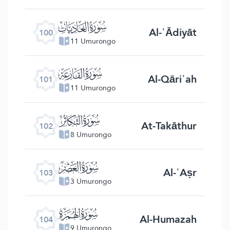
ﰑ
Al-ʿĀdiyāt
100
11 Umurongo
ﰒ
Al-Qāriʿah
101
11 Umurongo
ﰓ
At-Takāthur
102
8 Umurongo
ﰔ
Al-ʿAṣr
103
3 Umurongo
ﰕ
Al-Humazah
104
9 Umurongo