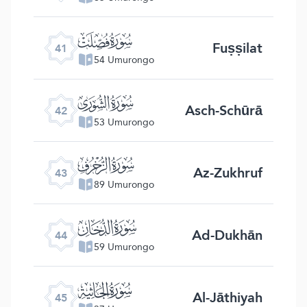
ﯖ
Fuṣṣilat
41
54 Umurongo
ﯗ
Asch-Schūrā
42
53 Umurongo
ﯘ
Az-Zukhruf
43
89 Umurongo
ﯙ
Ad-Dukhān
44
59 Umurongo
ﯚ
Al-Jāthiyah
45