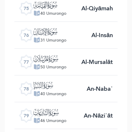
ﯸ
Al-Qiyāmah
75
40 Umurongo
ﯹ
Al-Insān
76
31 Umurongo
ﯺ
Al-Mursalāt
77
50 Umurongo
ﯻ
An-Nabaʾ
78
40 Umurongo
ﯼ
An-Nāziʿāt
79
46 Umurongo