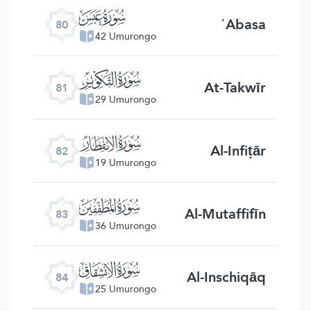
ﯽ
ʿAbasa
80
42 Umurongo
ﯾ
At-Takwīr
81
29 Umurongo
ﯿ
Al-Infiṭār
82
19 Umurongo
ﰀ
Al-Mutaffifīn
83
36 Umurongo
ﰁ
Al-Inschiqāq
84
25 Umurongo