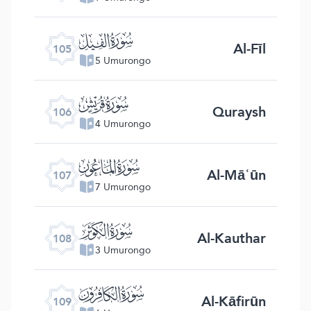
ﰖ
Al-Fīl
105
5 Umurongo
ﰗ
Quraysh
106
4 Umurongo
ﰘ
Al-Māʿūn
107
7 Umurongo
ﰙ
Al-Kauthar
108
3 Umurongo
ﰚ
Al-Kāfirūn
109