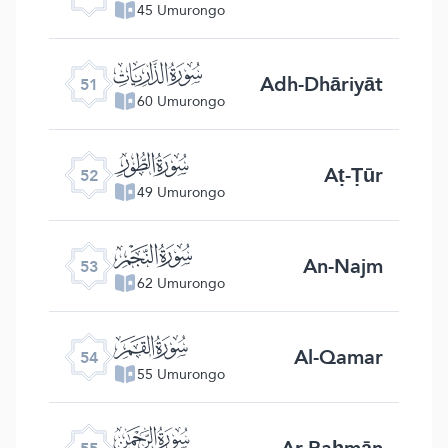
45 Umurongo
ﯠ
Adh-Dhāriyāt
51
60 Umurongo
ﯡ
Aṭ-Ṭūr
52
49 Umurongo
ﯢ
An-Najm
53
62 Umurongo
ﯣ
Al-Qamar
54
55 Umurongo
ﯤ
Ar-Raḥmān