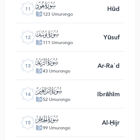
ﮗ
Hūd
11
123 Umurongo
ﮘ
Yūsuf
12
111 Umurongo
ﮙ
Ar-Raʿd
13
43 Umurongo
ﮚ
Ibrāhīm
14
52 Umurongo
ﮛ
Al-Ḥijr
15
99 Umurongo