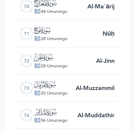
ﯳ
Al-Maʿārij
70
44 Umurongo
ﯴ
Nūḥ
71
28 Umurongo
ﯵ
Al-Jinn
72
28 Umurongo
ﯶ
Al-Muzzammil
73
20 Umurongo
ﯷ
Al-Muddathir
74
56 Umurongo