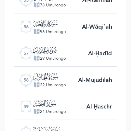
55
78 Umurongo
ﯥ
Al-Wāqiʿah
56
96 Umurongo
ﯦ
Al-Ḥadīd
57
29 Umurongo
ﯧ
Al-Mujādilah
58
22 Umurongo
ﯨ
Al-Ḥaschr
59
24 Umurongo
ﯩ