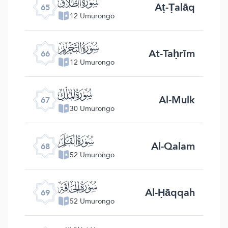
ﯮ
Aṭ-Ṭalāq
65
12 Umurongo
ﯯ
At-Taḥrīm
66
12 Umurongo
ﯰ
Al-Mulk
67
30 Umurongo
ﯱ
Al-Qalam
68
52 Umurongo
ﯲ
Al-Ḥāqqah
69
52 Umurongo