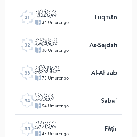
ﮫ
Luqmān
31
34 Umurongo
ﮬ
As-Sajdah
32
30 Umurongo
ﮭ
Al-Aḥzāb
33
73 Umurongo
ﮮ
Sabaʾ
34
54 Umurongo
ﮯ
Fāṭir
35
45 Umurongo