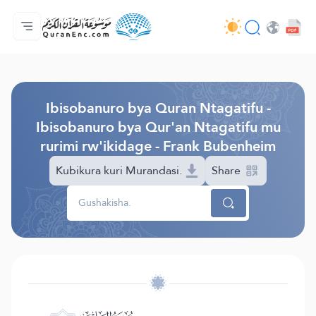
Ahabanza.
Ishakiro ry'ibisobanuro
Audio
Serivisi z'abakora amavugurura. - API
Ibijyanye n'umushinga.
Twandikire.
Ururimi.
Browse Old Version
Ibisobanuro bya Quran Ntagatifu -
Ibisobanuro bya Qur'an Ntagatifu mu
rurimi rw'ikidage - Frank Bubenheim
Kubikura kuri Murandasi.
Share