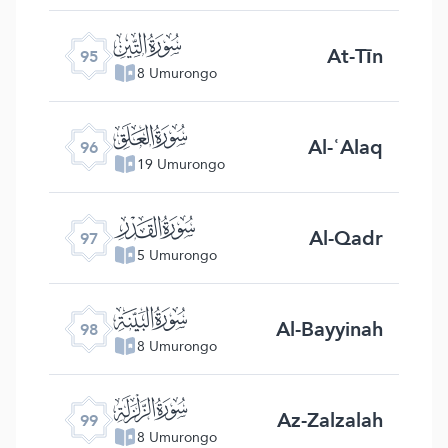
ﰌ
At-Tīn
95
8 Umurongo
ﰍ
Al-ʿAlaq
96
19 Umurongo
ﰎ
Al-Qadr
97
5 Umurongo
ﰏ
Al-Bayyinah
98
8 Umurongo
ﰐ
Az-Zalzalah
99
8 Umurongo