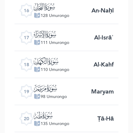
ﮜ
An-Naḥl
16
128 Umurongo
ﮝ
Al-Isrāʾ
17
111 Umurongo
ﮞ
Al-Kahf
18
110 Umurongo
ﮟ
Maryam
19
98 Umurongo
ﮠ
Ṭā-Hā
20
135 Umurongo