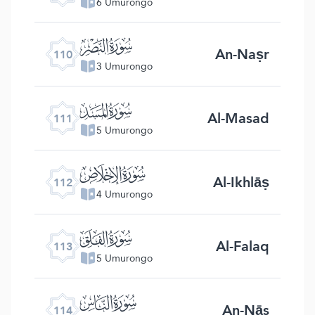
6 Umurongo
ﰛ
An-Naṣr
110
3 Umurongo
ﰜ
Al-Masad
111
5 Umurongo
ﰝ
Al-Ikhlāṣ
112
4 Umurongo
ﰞ
Al-Falaq
113
5 Umurongo
ﰟ
An-Nās
114