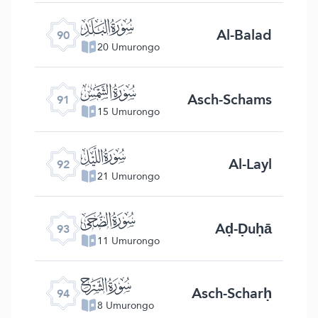
ﰇ
Al-Balad
90
20 Umurongo
ﰈ
Asch-Schams
91
15 Umurongo
ﰉ
Al-Layl
92
21 Umurongo
ﰊ
Aḍ-Ḍuḥā
93
11 Umurongo
ﰋ
Asch-Scharḥ
94
8 Umurongo