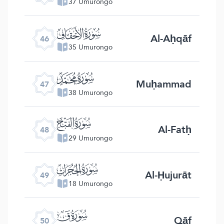
37 Umurongo
ﯛ
Al-Aḥqāf
46
35 Umurongo
ﯜ
Muḥammad
47
38 Umurongo
ﯝ
Al-Fatḥ
48
29 Umurongo
ﯞ
Al-Ḥujurāt
49
18 Umurongo
ﯟ
Qāf
50