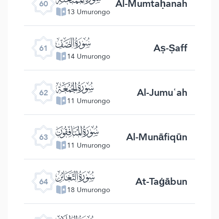
Al-Mumtaḥanah
60
13 Umurongo
ﯪ
Aṣ-Ṣaff
61
14 Umurongo
ﯫ
Al-Jumuʿah
62
11 Umurongo
ﯬ
Al-Munāfiqūn
63
11 Umurongo
ﯭ
At-Taġābun
64
18 Umurongo