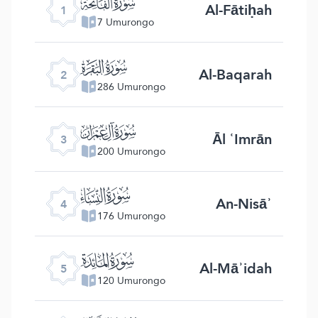
ﮍ
Al-Fātiḥah
1
7 Umurongo
ﮎ
Al-Baqarah
2
286 Umurongo
ﮏ
Āl ʿImrān
3
200 Umurongo
ﮐ
An-Nisāʾ
4
176 Umurongo
ﮑ
Al-Māʾidah
5
120 Umurongo