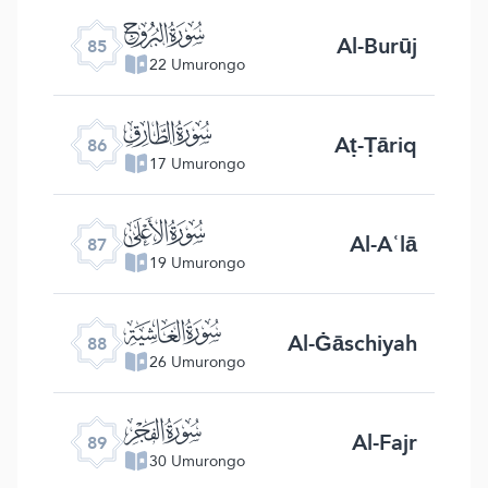
ﰂ
Al-Burūj
85
22 Umurongo
ﰃ
Aṭ-Ṭāriq
86
17 Umurongo
ﰄ
Al-Aʿlā
87
19 Umurongo
ﰅ
Al-Ġāschiyah
88
26 Umurongo
ﰆ
Al-Fajr
89
30 Umurongo