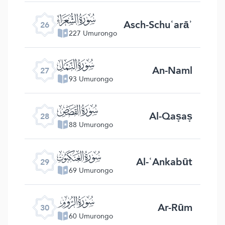
ﮦ
Asch-Schuʿarāʾ
26
227 Umurongo
ﮧ
An-Naml
27
93 Umurongo
ﮨ
Al-Qaṣaṣ
28
88 Umurongo
ﮩ
Al-ʿAnkabūt
29
69 Umurongo
ﮪ
Ar-Rūm
30
60 Umurongo