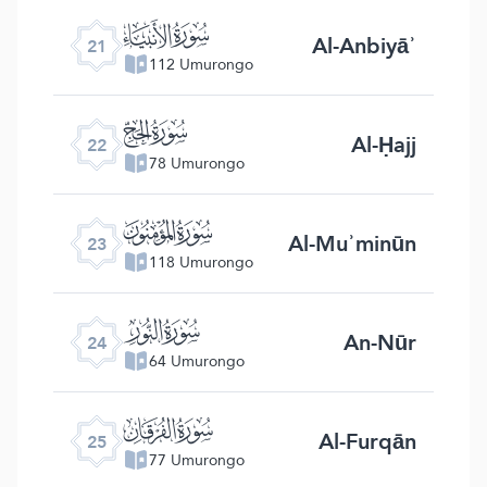
ﮡ
Al-Anbiyāʾ
21
112 Umurongo
ﮢ
Al-Ḥajj
22
78 Umurongo
ﮣ
Al-Muʾminūn
23
118 Umurongo
ﮤ
An-Nūr
24
64 Umurongo
ﮥ
Al-Furqān
25
77 Umurongo