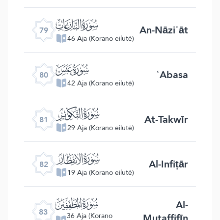
ﯼ
An-Nāziʿāt
79
46 Aja (Korano eilutė)
ﯽ
ʿAbasa
80
42 Aja (Korano eilutė)
ﯾ
At-Takwīr
81
29 Aja (Korano eilutė)
ﯿ
Al-Infiṭār
82
19 Aja (Korano eilutė)
ﰀ
Al-
83
Mutaffifīn
36 Aja (Korano