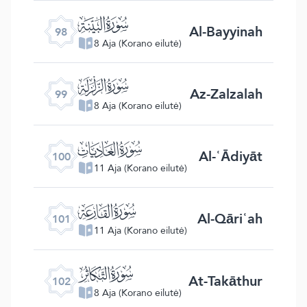
ﰏ
Al-Bayyinah
98
8 Aja (Korano eilutė)
ﰐ
Az-Zalzalah
99
8 Aja (Korano eilutė)
ﰑ
Al-ʿĀdiyāt
100
11 Aja (Korano eilutė)
ﰒ
Al-Qāriʿah
101
11 Aja (Korano eilutė)
ﰓ
At-Takāthur
102
8 Aja (Korano eilutė)