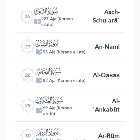
ﮦ
Asch-
26
Schuʿarāʾ
227 Aja (Korano
eilutė)
ﮧ
An-Naml
27
93 Aja (Korano eilutė)
ﮨ
Al-Qaṣaṣ
28
88 Aja (Korano eilutė)
ﮩ
Al-
29
ʿAnkabūt
69 Aja (Korano
eilutė)
ﮪ
Ar-Rūm
30