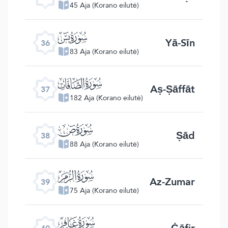
45 Aja (Korano eilutė)
ﮰ
Yā-Sīn
36
83 Aja (Korano eilutė)
ﮱ
Aṣ-Ṣāffāt
37
182 Aja (Korano eilutė)
ﯓ
Ṣād
38
88 Aja (Korano eilutė)
ﯔ
Az-Zumar
39
75 Aja (Korano eilutė)
ﯕ
Ġāfir