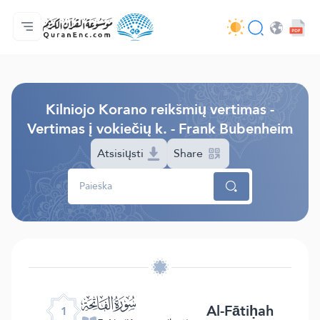
Pagrindinis
Vertimų turinys
Audio
Programuotojų paslaugos - API
Apie projektą
Susisiekite su mumis
Kalba
Browse Old Version
Kilniojo Korano reikšmių vertimas -
Vertimas į vokiečių k. - Frank Bubenheim
Atsisiųsti
Share
ﮍ
Al-Fātiḥah
1