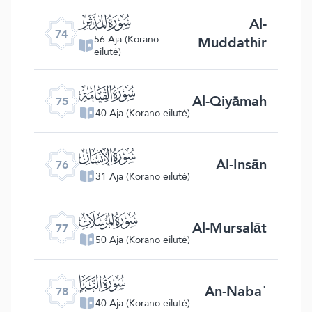
ﯷ
Al-
74
Muddathir
56 Aja (Korano
eilutė)
ﯸ
Al-Qiyāmah
75
40 Aja (Korano eilutė)
ﯹ
Al-Insān
76
31 Aja (Korano eilutė)
ﯺ
Al-Mursalāt
77
50 Aja (Korano eilutė)
ﯻ
An-Nabaʾ
78
40 Aja (Korano eilutė)