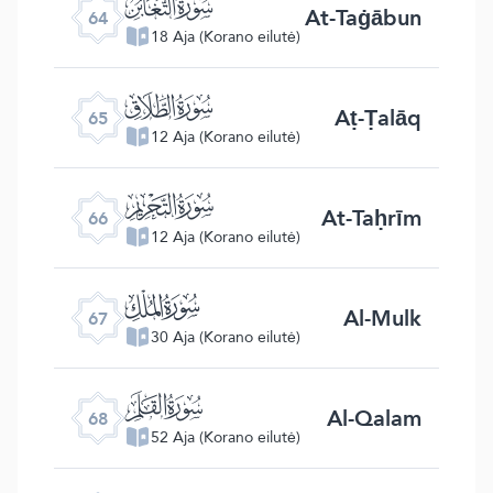
ﯭ
At-Taġābun
64
18 Aja (Korano eilutė)
ﯮ
Aṭ-Ṭalāq
65
12 Aja (Korano eilutė)
ﯯ
At-Taḥrīm
66
12 Aja (Korano eilutė)
ﯰ
Al-Mulk
67
30 Aja (Korano eilutė)
ﯱ
Al-Qalam
68
52 Aja (Korano eilutė)