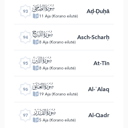
ﰊ
Aḍ-Ḍuḥā
93
11 Aja (Korano eilutė)
ﰋ
Asch-Scharḥ
94
8 Aja (Korano eilutė)
ﰌ
At-Tīn
95
8 Aja (Korano eilutė)
ﰍ
Al-ʿAlaq
96
19 Aja (Korano eilutė)
ﰎ
Al-Qadr
97
5 Aja (Korano eilutė)