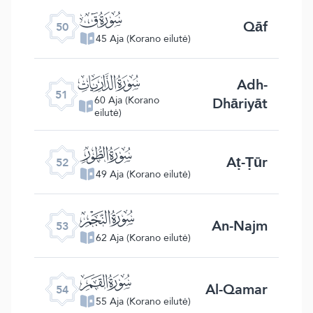
ﯟ
Qāf
50
45 Aja (Korano eilutė)
ﯠ
Adh-
51
Dhāriyāt
60 Aja (Korano
eilutė)
ﯡ
Aṭ-Ṭūr
52
49 Aja (Korano eilutė)
ﯢ
An-Najm
53
62 Aja (Korano eilutė)
ﯣ
Al-Qamar
54
55 Aja (Korano eilutė)