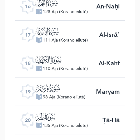
ﮜ
An-Naḥl
16
128 Aja (Korano eilutė)
ﮝ
Al-Isrāʾ
17
111 Aja (Korano eilutė)
ﮞ
Al-Kahf
18
110 Aja (Korano eilutė)
ﮟ
Maryam
19
98 Aja (Korano eilutė)
ﮠ
Ṭā-Hā
20
135 Aja (Korano eilutė)