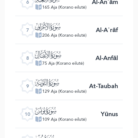
Al-Anʿām
6
165 Aja (Korano eilutė)
ﮓ
Al-Aʿrāf
7
206 Aja (Korano eilutė)
ﮔ
Al-Anfāl
8
75 Aja (Korano eilutė)
ﮕ
At-Taubah
9
129 Aja (Korano eilutė)
ﮖ
Yūnus
10
109 Aja (Korano eilutė)