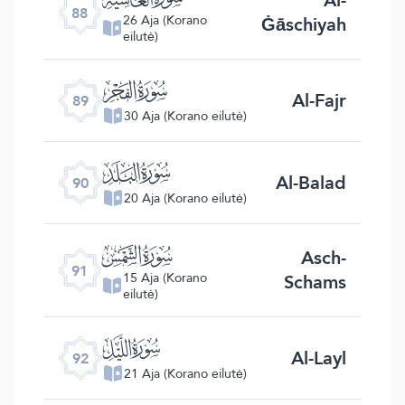
Al-
88
Ġāschiyah
26 Aja (Korano
eilutė)
ﰆ
Al-Fajr
89
30 Aja (Korano eilutė)
ﰇ
Al-Balad
90
20 Aja (Korano eilutė)
ﰈ
Asch-
91
Schams
15 Aja (Korano
eilutė)
ﰉ
Al-Layl
92
21 Aja (Korano eilutė)