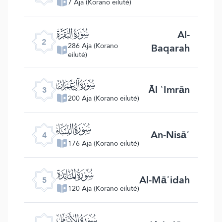
7 Aja (Korano eilutė)
ﮎ
Al-
2
Baqarah
286 Aja (Korano
eilutė)
ﮏ
Āl ʿImrān
3
200 Aja (Korano eilutė)
ﮐ
An-Nisāʾ
4
176 Aja (Korano eilutė)
ﮑ
Al-Māʾidah
5
120 Aja (Korano eilutė)
ﮒ