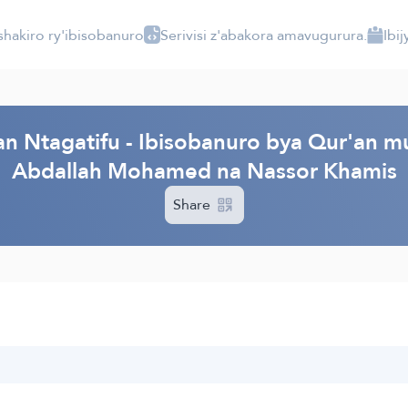
shakiro ry'ibisobanuro
Serivisi z'abakora amavugurura.
Ibi
 Ntagatifu - Ibisobanuro bya Qur'an mu 
Abdallah Mohamed na Nassor Khamis
Share