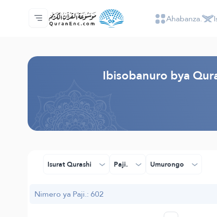
Ahabanza.
I
Ahabanza.
Ishakiro ry'ibisobanuro
Audio
Serivisi z'abakora amavugurura. - API
Ibijyanye n'umushinga.
Twandikire.
Ururimi.
Browse Old Version
Ibisobanuro bya Quran
Isurat Qurashi
Paji.
Umurongo
Nimero ya Paji.: 602