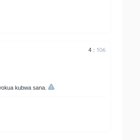
4
:
106
iyokua kubwa sana.