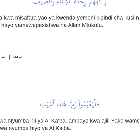
إِۦلَٰفِهِمۡ رِحۡلَةَ ٱلشِّتَآءِ وَٱلصَّيۡفِ
 kwa misafara yao ya kwenda yemeni kipindi cha kusi n
ote hayo yamewepesishwa na Allah Mtukufu.
|
هدايات
النفح
فَلۡيَعۡبُدُواْ رَبَّ هَٰذَا ٱلۡبَيۡتِ
 Nyumba hii ya Al Ka‘ba, ambayo kwa ajili Yake wam
a nyumba hiyo ya Al Ka‘ba.