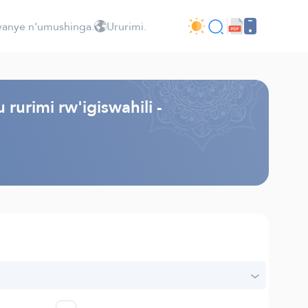
jyanye n'umushinga.
Ururimi.
rurimi rw'igiswahili -