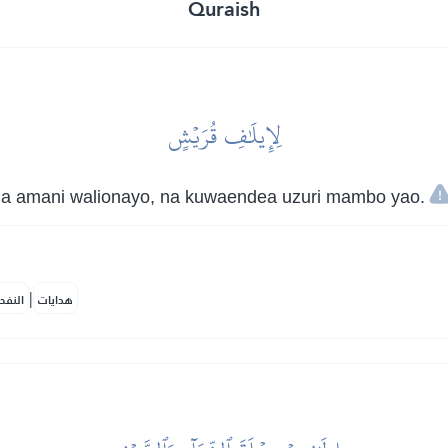
Quraish
لِإِيلَٰفِ قُرَيۡشٍ
na amani walionayo, na kuwaendea uzuri mambo yao.
|
هدايات
النفح