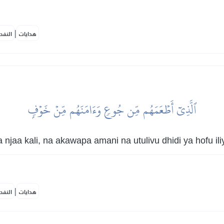
|
هدايات
النفح
ٱلَّذِيٓ أَطۡعَمَهُم مِّن جُوعٖ وَءَامَنَهُم مِّنۡ خَوۡفِۭ
aa kali, na akawapa amani na utulivu dhidi ya hofu il
|
هدايات
النفح