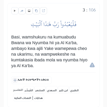
3
:
106
فَلۡيَعۡبُدُواْ رَبَّ هَٰذَا ٱلۡبَيۡتِ
Basi, wamshukuru na kumuabudu
Bwana wa Nyumba hii ya Al Ka‘ba,
ambayo kwa ajili Yake wamepewa cheo
na ukarimu, na wampwekeshe na
kumtakasia ibada mola wa nyumba hiyo
ya Al Ka‘ba.
ሌሎች ትርጓሜዎችን አቅርብ
التفاسير:
الطبري
ابن كثير
السعدي
المختصر
المُيسَّر
|
هدايات
النفحات المكية