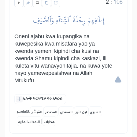
2
:
106
إِۦلَٰفِهِمۡ رِحۡلَةَ ٱلشِّتَآءِ وَٱلصَّيۡفِ
Oneni ajabu kwa kupangika na
kuwepesika kwa misafara yao ya
kwenda yemeni kipindi cha kusi na
kwenda Shamu kipindi cha kaskazi, ili
kuleta vitu wanavyohitajia, na kuwa yote
hayo yamewepesishwa na Allah
Mtukufu.
ሌሎች ትርጓሜዎችን አቅርብ
التفاسير:
الطبري
ابن كثير
السعدي
المختصر
المُيسَّر
|
هدايات
النفحات المكية