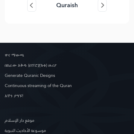
Quraish
ዋና ማውጫ
በስራው እቅዱ (በፕሮጀክቱ) ዙሪያ
Generate Quranic Designs
Continuous streaming of the Quran
እኛን ያግኙ!
موقع دار الإسلام
موسوعة الأحاديث النبوية