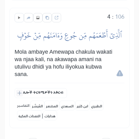
4
:
106
ٱلَّذِيٓ أَطۡعَمَهُم مِّن جُوعٖ وَءَامَنَهُم مِّنۡ خَوۡفِۭ
Mola ambaye Amewapa chakula wakati
wa njaa kali, na akawapa amani na
utulivu dhidi ya hofu iliyokua kubwa
sana.
ሌሎች ትርጓሜዎችን አቅርብ
التفاسير:
الطبري
ابن كثير
السعدي
المختصر
المُيسَّر
|
هدايات
النفحات المكية