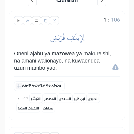
1
:
106
لِإِيلَٰفِ قُرَيۡشٍ
Oneni ajabu ya mazowea ya makureishi,
na amani walionayo, na kuwaendea
uzuri mambo yao.
ሌሎች ትርጓሜዎችን አቅርብ
التفاسير:
الطبري
ابن كثير
السعدي
المختصر
المُيسَّر
|
هدايات
النفحات المكية