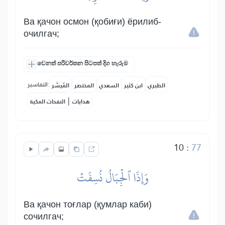
Ва қачон осмон (қобиғи) ёрилиб-
очилгач;
වෙනත් පරිවර්තන පිටපත් දිග හැරුම
التفاسير:
الطبري
ابن كثير
السعدي
المختصر
المُيسَّر
|
هدايات
النفحات المكية
10
:
77
وَإِذَا ٱلۡجِبَالُ نُسِفَتۡ
Ва қачон тоғлар (қумлар каби)
сочилгач;