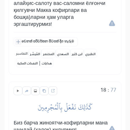
алайҳис-салоту вас-саломни ёлғончи
қилгувчи Макка кофирлари ва
бошқа)ларни ҳам уларга
эргаштирурмиз!
වෙනත් පරිවර්තන පිටපත් දිග හැරුම
التفاسير:
الطبري
ابن كثير
السعدي
المختصر
المُيسَّر
|
هدايات
النفحات المكية
18
:
77
كَذَٰلِكَ نَفۡعَلُ بِٱلۡمُجۡرِمِينَ
Биз барча жиноятчи-кофирларни мана
шундай (ҳалок) қилурмиз!