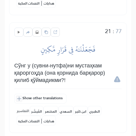
|
هدايات
النفحات المكية
21
:
77
فَجَعَلۡنَٰهُ فِي قَرَارٖ مَّكِينٍ
Сўнг у (сувни-нутфа)ни мустаҳкам
қароргоҳда (она қорнида барқарор)
қилиб қўймадикми?!
Show other translations
التفاسير:
الطبري
ابن كثير
السعدي
المختصر
المُيسَّر
|
هدايات
النفحات المكية