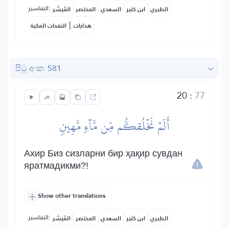
التفاسير:
الطبري
ابن كثير
السعدي
المختصر
المُيسَّر
|
هدايات
النفحات المكية
පිටු අංක: 581
20
:
77
أَلَمۡ نَخۡلُقكُّم مِّن مَّآءٖ مَّهِينٖ
Ахир Биз сизларни бир ҳақир сувдан
яратмадикми?!
Show other translations
التفاسير:
الطبري
ابن كثير
السعدي
المختصر
المُيسَّر