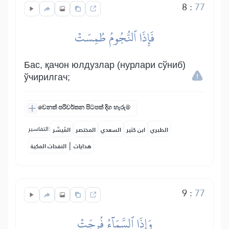
8
:
77
فَإِذَا ٱلنُّجُومُ طُمِسَتۡ
Бас, қачон юлдузлар (нурлари сўниб)
ўчирилгач;
වෙනත් පරිවර්තන පිටපත් දිග හැරුම
التفاسير:
الطبري
ابن كثير
السعدي
المختصر
المُيسَّر
|
هدايات
النفحات المكية
9
:
77
وَإِذَا ٱلسَّمَآءُ فُرِجَتۡ