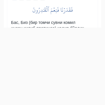
فَقَدَرۡنَا فَنِعۡمَ ٱلۡقَٰدِرُونَ
Бас, Биз (бир томчи сувни комил
инсон қилиб яратишга) қодир бўлдик.
[1]
Нақадар қудратлидирмиз!
[1]
Ушбу оятларда яна қайта тирилиш
масаласи баён қилинди. Мана бу
ҳадиси қудсий ҳам юқоридаги
оятларга муносиб тафсирдир.
Пайғамбар алайҳис-салоту вас-салом
бир куни кафтларига тупурдилар-да,
саҳобаларга бармоқлари билан ўша
тупукни кўрсатиб дедилар: «Аллоҳ
таоло айтур: «Эй одам боласи, ахир
Мeн сени худди мана шунга ўхшаган
бир томчи сувдан яратдим-ку! Бас,
сен Мендан (яъни, Қиёмат Куни