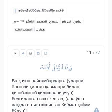
වෙනත් පරිවර්තන පිටපත් දිග හැරුම
التفاسير:
الطبري
ابن كثير
السعدي
المختصر
المُيسَّر
|
هدايات
النفحات المكية
11
:
77
وَإِذَا ٱلرُّسُلُ أُقِّتَتۡ
Ва қачон пайғамбарларга (уларни
ёлғончи қилган қавмлари билан
ҳисоб-китоб қилишлари учун)
белгиланган вақт келгач, (ана ўша
вақтда ваъда қилинган Қиёмат қойим
бўлур)!