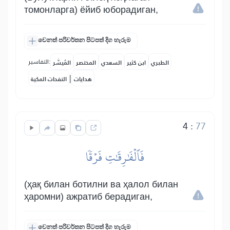
томонларга) ёйиб юборадиган,
වෙනත් පරිවර්තන පිටපත් දිග හැරුම
التفاسير:
الطبري
ابن كثير
السعدي
المختصر
المُيسَّر
|
هدايات
النفحات المكية
4
:
77
فَٱلۡفَٰرِقَٰتِ فَرۡقٗا
(ҳақ билан ботилни ва ҳалол билан
ҳаромни) ажратиб берадиган,
වෙනත් පරිවර්තන පිටපත් දිග හැරුම