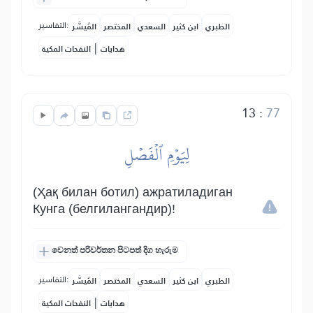
التفاسير:
الطبري
ابن كثير
السعدي
المختصر
المُيسَّر
|
هدايات
النفحات المكية
13
:
77
لِيَوۡمِ ٱلۡفَصۡلِ
(Ҳақ билан ботил) ажратиладиган
Кунга (белгилангандир)!
වෙනත් පරිවර්තන පිටපත් දිග හැරුම
التفاسير:
الطبري
ابن كثير
السعدي
المختصر
المُيسَّر
|
هدايات
النفحات المكية