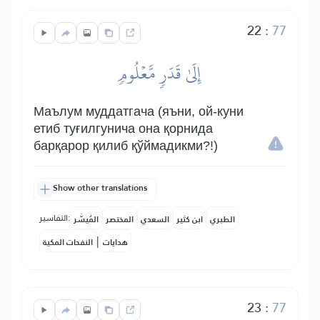
22
:
77
إِلَىٰ قَدَرٖ مَّعۡلُومٖ
Маълум муддатгача (яъни, ой-куни
етиб туғилгунича она қорнида
барқарор қилиб қўймадикми?!)
Show other translations
التفاسير:
الطبري
ابن كثير
السعدي
المختصر
المُيسَّر
|
هدايات
النفحات المكية
23
:
77