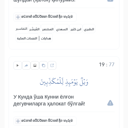
වෙනත් පරිවර්තන පිටපත් දිග හැරුම
التفاسير:
الطبري
ابن كثير
السعدي
المختصر
المُيسَّر
|
هدايات
النفحات المكية
19
:
77
وَيۡلٞ يَوۡمَئِذٖ لِّلۡمُكَذِّبِينَ
У Кунда ўша Кунни ёлғон
дегувчиларга ҳалокат бўлгай!
වෙනත් පරිවර්තන පිටපත් දිග හැරුම