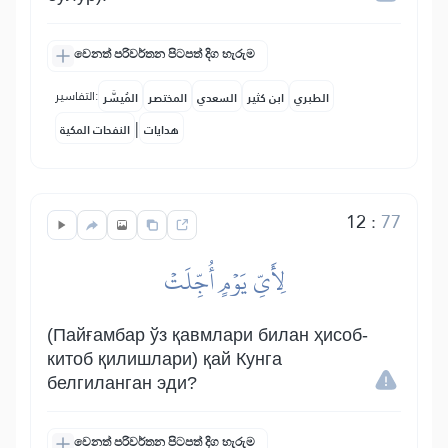
වෙනත් පරිවර්තන පිටපත් දිග හැරුම
التفاسير:
الطبري
ابن كثير
السعدي
المختصر
المُيسَّر
|
هدايات
النفحات المكية
12
:
77
لِأَيِّ يَوۡمٍ أُجِّلَتۡ
(Пайғамбар ўз қавмлари билан ҳисоб-
китоб қилишлари) қай Кунга
белгиланган эди?
වෙනත් පරිවර්තන පිටපත් දිග හැරුම