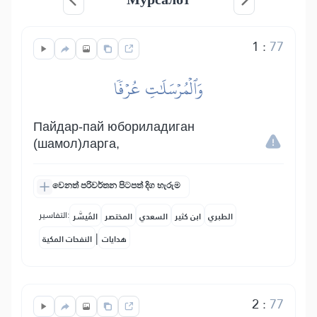
1
:
77
وَٱلۡمُرۡسَلَٰتِ عُرۡفٗا
Пайдар-пай юбориладиган
(шамол)ларга,
වෙනත් පරිවර්තන පිටපත් දිග හැරුම
التفاسير:
الطبري
ابن كثير
السعدي
المختصر
المُيسَّر
|
هدايات
النفحات المكية
2
:
77