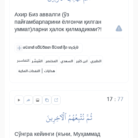
Ахир Биз аввалги (ўз
пайғамбарларини ёлғончи қилган
уммат)ларни ҳалок қилмадикми?!
වෙනත් පරිවර්තන පිටපත් දිග හැරුම
التفاسير:
الطبري
ابن كثير
السعدي
المختصر
المُيسَّر
|
هدايات
النفحات المكية
17
:
77
ثُمَّ نُتۡبِعُهُمُ ٱلۡأٓخِرِينَ
Сўнгра кейинги (яъни, Муҳаммад