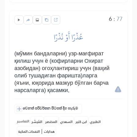
6
:
77
عُذۡرًا أَوۡ نُذۡرًا
(мўмин бандаларни) узр-мағфират
қилиш учун ё (кофирларни Охират
азобидан) огоҳлантириш учун (ваҳий
олиб тушадиган фаришта)ларга
(яъни, юқорида мазкур бўлган барча
нарсаларга) қасамки,
වෙනත් පරිවර්තන පිටපත් දිග හැරුම
التفاسير:
الطبري
ابن كثير
السعدي
المختصر
المُيسَّر
|
هدايات
النفحات المكية