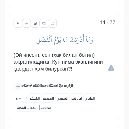
14
:
77
وَمَآ أَدۡرَىٰكَ مَا يَوۡمُ ٱلۡفَصۡلِ
(Эй инсон), сен (ҳақ билан ботил)
ажратиладиган Кун нима эканлигини
қаердан ҳам билурсан?!
වෙනත් පරිවර්තන පිටපත් දිග හැරුම
التفاسير:
الطبري
ابن كثير
السعدي
المختصر
المُيسَّر
|
هدايات
النفحات المكية