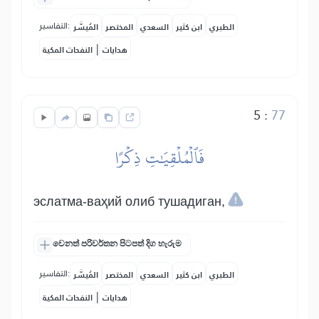
التفاسير:
الطبري
ابن كثير
السعدي
المختصر
المُيسَّر
|
هدايات
النفحات المكية
5
:
77
فَٱلۡمُلۡقِيَٰتِ ذِكۡرًا
эслатма-ваҳий олиб тушадиган,
වෙනත් පරිවර්තන පිටපත් දිග හැරුම
التفاسير:
الطبري
ابن كثير
السعدي
المختصر
المُيسَّر
|
هدايات
النفحات المكية