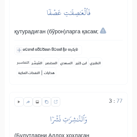
فَٱلۡعَٰصِفَٰتِ عَصۡفٗا
қутурадиган (бўрон)ларга қасам;
වෙනත් පරිවර්තන පිටපත් දිග හැරුම
التفاسير:
الطبري
ابن كثير
السعدي
المختصر
المُيسَّر
|
هدايات
النفحات المكية
3
:
77
وَٱلنَّٰشِرَٰتِ نَشۡرٗا
(Булутларни Аллоҳ хоҳлаган