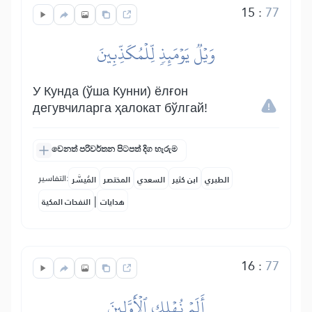
15
:
77
وَيۡلٞ يَوۡمَئِذٖ لِّلۡمُكَذِّبِينَ
У Кунда (ўша Кунни) ёлғон
дегувчиларга ҳалокат бўлгай!
වෙනත් පරිවර්තන පිටපත් දිග හැරුම
التفاسير:
الطبري
ابن كثير
السعدي
المختصر
المُيسَّر
|
هدايات
النفحات المكية
16
:
77
أَلَمۡ نُهۡلِكِ ٱلۡأَوَّلِينَ