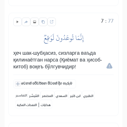
7
:
77
إِنَّمَا تُوعَدُونَ لَوَٰقِعٞ
ҳеч шак-шубҳасиз, сизларга ваъда
қилинаётган нарса (Қиёмат ва ҳисоб-
китоб) воқеъ бўлгувчидир!
වෙනත් පරිවර්තන පිටපත් දිග හැරුම
التفاسير:
الطبري
ابن كثير
السعدي
المختصر
المُيسَّر
|
هدايات
النفحات المكية