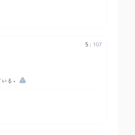
5
:
107
ている。