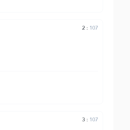
2
:
107
3
:
107