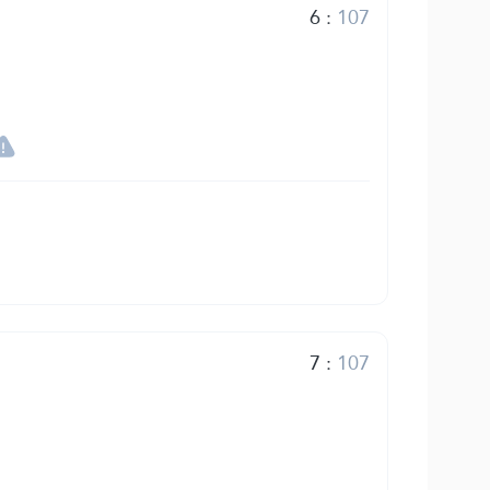
6
:
107
7
:
107