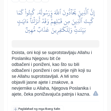
إِنَّ ٱلَّذِينَ يُحَآدُّونَ ٱللَّهَ وَرَسُولَهُۥ كُبِتُواْ كَمَا
كُبِتَ ٱلَّذِينَ مِن قَبۡلِهِمۡۚ وَقَدۡ أَنزَلۡنَآ ءَايَٰتِۭ
بَيِّنَٰتٖۚ وَلِلۡكَٰفِرِينَ عَذَابٞ مُّهِينٞ
Doista, oni koji se suprotstavljaju Allahu i
Poslaniku Njegovu bit će
odbačeni i poniženi, kao što su bili
odbačeni i poniženi i oni prije njih koji su
se Allahu suprotstavljali. A Mi smo
objavili jasne ajete i znakove, a
nevjernike u Allaha, Njegova Poslanika i
ajete, čeka ponižavajuća patnja i kazna.
Paglalahad ng mga Ibang Salin