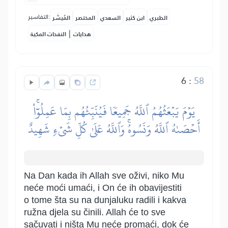
التفاسير:
الطبري
ابن كثير
السعدي
المختصر
المُيسَّر
|
هدايات
النفحات المكية
6
:
58
يَوۡمَ يَبۡعَثُهُمُ ٱللَّهُ جَمِيعٗا فَيُنَبِّئُهُم بِمَا عَمِلُوٓاْۚ
أَحۡصَىٰهُ ٱللَّهُ وَنَسُوهُۚ وَٱللَّهُ عَلَىٰ كُلِّ شَيۡءٖ شَهِيدٌ
Na Dan kada ih Allah sve oživi, niko Mu
neće moći umaći, i On će ih obavijestiti
o tome šta su na dunjaluku radili i kakva
ružna djela su činili. Allah će to sve
sačuvati i ništa Mu neće promaći, dok će