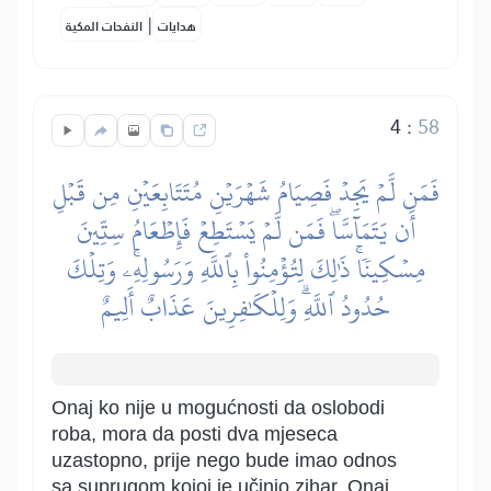
|
هدايات
النفحات المكية
4
:
58
فَمَن لَّمۡ يَجِدۡ فَصِيَامُ شَهۡرَيۡنِ مُتَتَابِعَيۡنِ مِن قَبۡلِ
أَن يَتَمَآسَّاۖ فَمَن لَّمۡ يَسۡتَطِعۡ فَإِطۡعَامُ سِتِّينَ
مِسۡكِينٗاۚ ذَٰلِكَ لِتُؤۡمِنُواْ بِٱللَّهِ وَرَسُولِهِۦۚ وَتِلۡكَ
حُدُودُ ٱللَّهِۗ وَلِلۡكَٰفِرِينَ عَذَابٌ أَلِيمٌ
Onaj ko nije u mogućnosti da oslobodi
roba, mora da posti dva mjeseca
uzastopno, prije nego bude imao odnos
sa suprugom kojoj je učinio zihar. Onaj