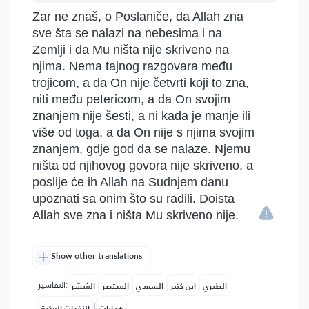
Zar ne znaš, o Poslaniče, da Allah zna
sve šta se nalazi na nebesima i na
Zemlji i da Mu ništa nije skriveno na
njima. Nema tajnog razgovara među
trojicom, a da On nije četvrti koji to zna,
niti među petericom, a da On svojim
znanjem nije šesti, a ni kada je manje ili
više od toga, a da On nije s njima svojim
znanjem, gdje god da se nalaze. Njemu
ništa od njihovog govora nije skriveno, a
poslije će ih Allah na Sudnjem danu
upoznati sa onim što su radili. Doista
Allah sve zna i ništa Mu skriveno nije.
Show other translations
التفاسير:
الطبري
ابن كثير
السعدي
المختصر
المُيسَّر
|
هدايات
النفحات المكية