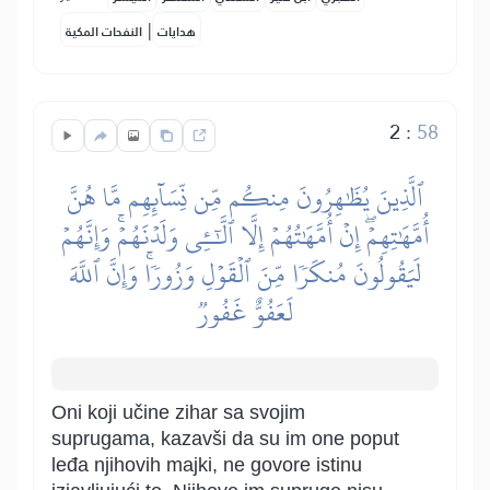
|
هدايات
النفحات المكية
2
:
58
ٱلَّذِينَ يُظَٰهِرُونَ مِنكُم مِّن نِّسَآئِهِم مَّا هُنَّ
أُمَّهَٰتِهِمۡۖ إِنۡ أُمَّهَٰتُهُمۡ إِلَّا ٱلَّٰٓـِٔي وَلَدۡنَهُمۡۚ وَإِنَّهُمۡ
لَيَقُولُونَ مُنكَرٗا مِّنَ ٱلۡقَوۡلِ وَزُورٗاۚ وَإِنَّ ٱللَّهَ
لَعَفُوٌّ غَفُورٞ
Oni koji učine zihar sa svojim
suprugama, kazavši da su im one poput
leđa njihovih majki, ne govore istinu