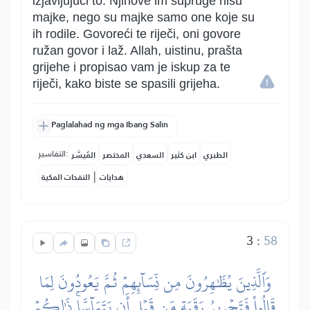
izjavljujući to. Njihove im supruge nisu
majke, nego su majke samo one koje su
ih rodile. Govoreći te riječi, oni govore
ružan govor i laž. Allah, uistinu, prašta
grijehe i propisao vam je iskup za te
riječi, kako biste se spasili grijeha.
Paglalahad ng mga Ibang Salin
التفاسير:
الطبري
ابن كثير
السعدي
المختصر
المُيسَّر
|
هدايات
النفحات المكية
3
:
58
وَٱلَّذِينَ يُظَٰهِرُونَ مِن نِّسَآئِهِمۡ ثُمَّ يَعُودُونَ لِمَا
قَالُواْ فَتَحۡرِيرُ رَقَبَةٖ مِّن قَبۡلِ أَن يَتَمَآسَّاۚ ذَٰلِكُمۡ