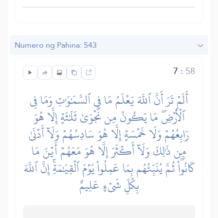
Numero ng Pahina: 543
7
:
58
أَلَمۡ تَرَ أَنَّ ٱللَّهَ يَعۡلَمُ مَا فِي ٱلسَّمَٰوَٰتِ وَمَا فِي
ٱلۡأَرۡضِۖ مَا يَكُونُ مِن نَّجۡوَىٰ ثَلَٰثَةٍ إِلَّا هُوَ
رَابِعُهُمۡ وَلَا خَمۡسَةٍ إِلَّا هُوَ سَادِسُهُمۡ وَلَآ أَدۡنَىٰ
مِن ذَٰلِكَ وَلَآ أَكۡثَرَ إِلَّا هُوَ مَعَهُمۡ أَيۡنَ مَا
كَانُواْۖ ثُمَّ يُنَبِّئُهُم بِمَا عَمِلُواْ يَوۡمَ ٱلۡقِيَٰمَةِۚ إِنَّ ٱللَّهَ
بِكُلِّ شَيۡءٍ عَلِيمٌ