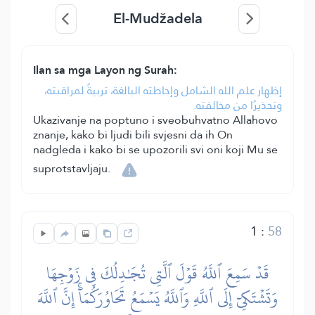
El-Mudžadela
Ilan sa mga Layon ng Surah:
إظهار علم الله الشامل وإحاطته البالغة، تربيةً لمراقبته،
وتحذيرًا من مخالفته.
Ukazivanje na poptuno i sveobuhvatno Allahovo
znanje, kako bi ljudi bili svjesni da ih On
nadgleda i kako bi se upozorili svi oni koji Mu se
suprotstavljaju.
1
:
58
قَدۡ سَمِعَ ٱللَّهُ قَوۡلَ ٱلَّتِي تُجَٰدِلُكَ فِي زَوۡجِهَا
وَتَشۡتَكِيٓ إِلَى ٱللَّهِ وَٱللَّهُ يَسۡمَعُ تَحَاوُرَكُمَآۚ إِنَّ ٱللَّهَ