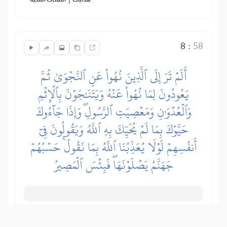
8
:
58
أَلَمۡ تَرَ إِلَى ٱلَّذِينَ نُهُواْ عَنِ ٱلنَّجۡوَىٰ ثُمَّ
يَعُودُونَ لِمَا نُهُواْ عَنۡهُ وَيَتَنَٰجَوۡنَ بِٱلۡإِثۡمِ
وَٱلۡعُدۡوَٰنِ وَمَعۡصِيَتِ ٱلرَّسُولِۖ وَإِذَا جَآءُوكَ
حَيَّوۡكَ بِمَا لَمۡ يُحَيِّكَ بِهِ ٱللَّهُ وَيَقُولُونَ فِيٓ
أَنفُسِهِمۡ لَوۡلَا يُعَذِّبُنَا ٱللَّهُ بِمَا نَقُولُۚ حَسۡبُهُمۡ
جَهَنَّمُ يَصۡلَوۡنَهَاۖ فَبِئۡسَ ٱلۡمَصِيرُ
O Poslaniče, zar nisi vidio Jeveje koji su
se sašaptavali kada bi vidjeli vjernika, pa