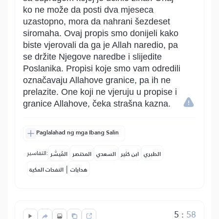
ko ne može da posti dva mjeseca
uzastopno, mora da nahrani šezdeset
siromaha. Ovaj propis smo donijeli kako
biste vjerovali da ga je Allah naredio, pa
se držite Njegove naredbe i slijedite
Poslanika. Propisi koje smo vam odredili
označavaju Allahove granice, pa ih ne
prelazite. One koji ne vjeruju u propise i
granice Allahove, čeka strašna kazna.
Paglalahad ng mga Ibang Salin
التفاسير:
الطبري
ابن كثير
السعدي
المختصر
المُيسَّر
|
هدايات
النفحات المكية
5
:
58