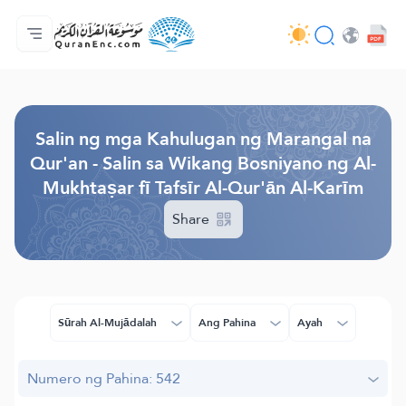
Ang Pangunahin
Indise ng mga Salin
Audio
Mga Serbisyo ng mga Developer - API
Tungkol
makipag-ugnayan sa amin
Ang Wika
Browse Old Version
Salin ng mga Kahulugan ng Marangal na
Qur'an - Salin sa Wikang Bosniyano ng Al-
Mukhtaṣar fī Tafsīr Al-Qur'ān Al-Karīm
Share
Sūrah Al-Mujādalah
Ang Pahina
Ayah
Numero ng Pahina: 542