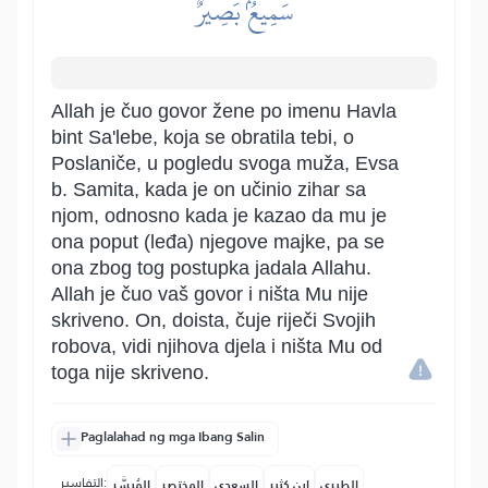
سَمِيعُۢ بَصِيرٌ
Allah je čuo govor žene po imenu Havla
bint Sa'lebe, koja se obratila tebi, o
Poslaniče, u pogledu svoga muža, Evsa
b. Samita, kada je on učinio zihar sa
njom, odnosno kada je kazao da mu je
ona poput (leđa) njegove majke, pa se
ona zbog tog postupka jadala Allahu.
Allah je čuo vaš govor i ništa Mu nije
skriveno. On, doista, čuje riječi Svojih
robova, vidi njihova djela i ništa Mu od
toga nije skriveno.
Paglalahad ng mga Ibang Salin
التفاسير:
الطبري
ابن كثير
السعدي
المختصر
المُيسَّر