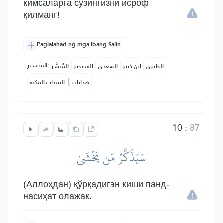
кимсаларга сўзингизни исроф
қилманг!
Paglalahad ng mga Ibang Salin
التفاسير:
الطبري
ابن كثير
السعدي
المختصر
المُيسَّر
|
هدايات
النفحات المكية
10
:
87
سَيَذَّكَّرُ مَن يَخۡشَىٰ
(Аллоҳдан) қўрқадиган киши панд-
насиҳат олажак.