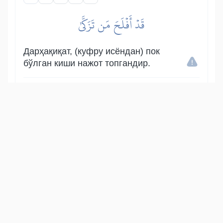
قَدۡ أَفۡلَحَ مَن تَزَكَّىٰ
Дарҳақиқат, (куфру исёндан) пок
бўлган киши нажот топгандир.
Show other translations
التفاسير:
الطبري
ابن كثير
السعدي
المختصر
المُيسَّر
|
هدايات
النفحات المكية
15
:
87
وَذَكَرَ ٱسۡمَ رَبِّهِۦ فَصَلَّىٰ