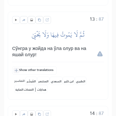
13
:
87
ثُمَّ لَا يَمُوتُ فِيهَا وَلَا يَحۡيَىٰ
Сўнгра у жойда на ўла олур ва на
яшай олур!
Show other translations
التفاسير:
الطبري
ابن كثير
السعدي
المختصر
المُيسَّر
|
هدايات
النفحات المكية
14
:
87