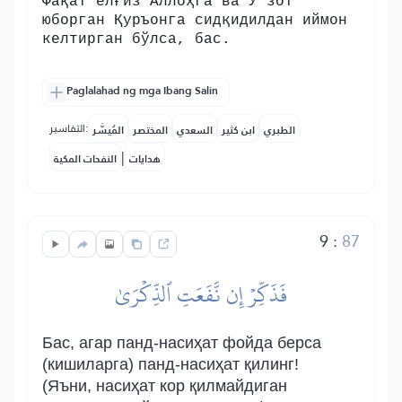
Фақат ёлғиз Аллоҳга ва У зот
юборган Қуръонга сидқидилдан иймон
келтирган бўлса, бас.
Paglalahad ng mga Ibang Salin
التفاسير:
الطبري
ابن كثير
السعدي
المختصر
المُيسَّر
|
هدايات
النفحات المكية
9
:
87
فَذَكِّرۡ إِن نَّفَعَتِ ٱلذِّكۡرَىٰ
Бас, агар панд-насиҳат фойда берса
(кишиларга) панд-насиҳат қилинг!
(Яъни, насиҳат кор қилмайдиган