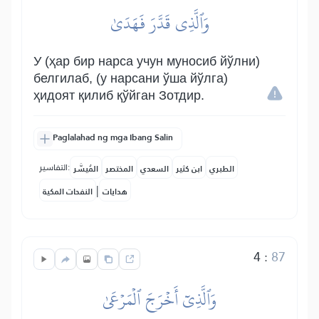
وَٱلَّذِي قَدَّرَ فَهَدَىٰ
У (ҳар бир нарса учун муносиб йўлни)
белгилаб, (у нарсани ўша йўлга)
ҳидоят қилиб қўйган Зотдир.
Paglalahad ng mga Ibang Salin
التفاسير:
الطبري
ابن كثير
السعدي
المختصر
المُيسَّر
|
هدايات
النفحات المكية
4
:
87
وَٱلَّذِيٓ أَخۡرَجَ ٱلۡمَرۡعَىٰ