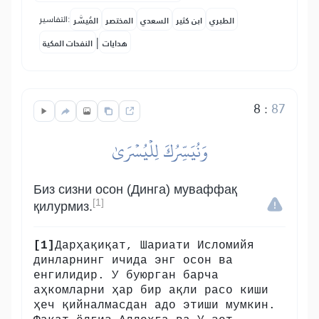
التفاسير:
الطبري
ابن كثير
السعدي
المختصر
المُيسَّر
|
هدايات
النفحات المكية
8
:
87
وَنُيَسِّرُكَ لِلۡيُسۡرَىٰ
Биз сизни осон (Динга) муваффақ
[1]
қилурмиз.
[1]
Дарҳақиқат, Шариати Исломийя
динларнинг ичида энг осон ва
енгилидир. У буюрган барча
аҳкомларни ҳар бир ақли расо киши
ҳеч қийналмасдан адо этиши мумкин.