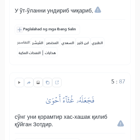
У ўт-ўланни ундириб чиқариб,
Paglalahad ng mga Ibang Salin
التفاسير:
الطبري
ابن كثير
السعدي
المختصر
المُيسَّر
|
هدايات
النفحات المكية
5
:
87
فَجَعَلَهُۥ غُثَآءً أَحۡوَىٰ
сўнг уни қорамтир хас-хашак қилиб
қўйган Зотдир.