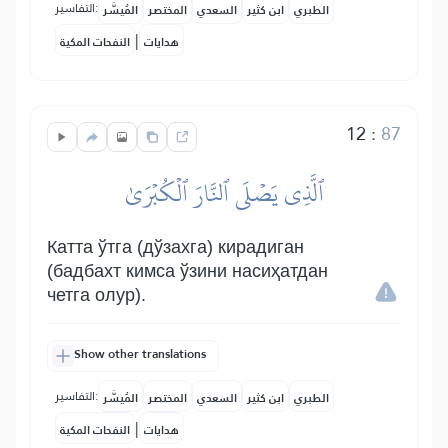
التفاسير:
الطبري
ابن كثير
السعدي
المختصر
المُيسَّر
|
هدايات
النفحات المكية
12
:
87
ٱلَّذِي يَصۡلَى ٱلنَّارَ ٱلۡكُبۡرَىٰ
Катта ўтга (дўзахга) кирадиган
(бадбахт кимса ўзини насиҳатдан
четга олур).
Show other translations
التفاسير:
الطبري
ابن كثير
السعدي
المختصر
المُيسَّر
|
هدايات
النفحات المكية