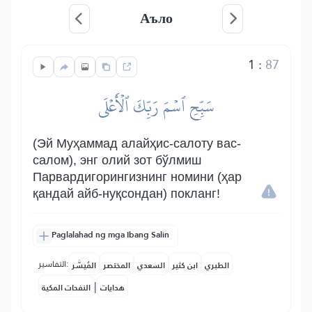
Аъло
1
:
87
سَبِّحِ ٱسۡمَ رَبِّكَ ٱلۡأَعۡلَى
(Эй Муҳаммад алайҳис-салоту вас-
салом), энг олий зот бўлмиш
Парвардигорингизнинг номини (ҳар
қандай айб-нуқсондан) покланг!
Paglalahad ng mga Ibang Salin
التفاسير:
الطبري
ابن كثير
السعدي
المختصر
المُيسَّر
|
هدايات
النفحات المكية