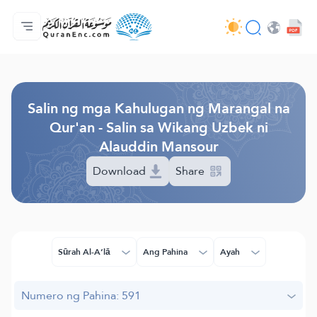
Ang Pangunahin
Indise ng mga Salin
Audio
Mga Serbisyo ng mga Developer - API
Tungkol
makipag-ugnayan sa amin
Ang Wika
Browse Old Version
Salin ng mga Kahulugan ng Marangal na
Qur'an - Salin sa Wikang Uzbek ni
Alauddin Mansour
Download
Share
Sūrah Al-A‘lā
Ang Pahina
Ayah
Numero ng Pahina: 591