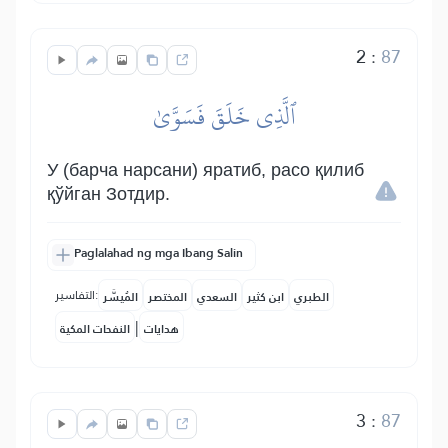
2
:
87
ٱلَّذِي خَلَقَ فَسَوَّىٰ
У (барча нарсани) яратиб, расо қилиб
қўйган Зотдир.
Paglalahad ng mga Ibang Salin
التفاسير:
الطبري
ابن كثير
السعدي
المختصر
المُيسَّر
|
هدايات
النفحات المكية
3
:
87