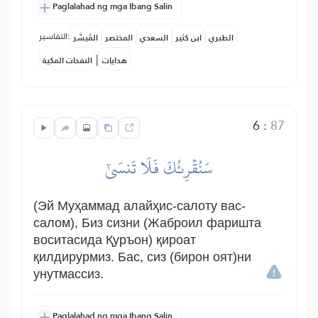
Paglalahad ng mga Ibang Salin
التفاسير:
الطبري
ابن كثير
السعدي
المختصر
المُيسَّر
|
هدايات
النفحات المكية
6
:
87
سَنُقۡرِئُكَ فَلَا تَنسَىٰٓ
(Эй Муҳаммад алайҳис-салоту вас-
салом), Биз сизни (Жаброил фаришта
воситасида Қуръон) қироат
қилдирурмиз. Бас, сиз (бирон оят)ни
унутмассиз.
Paglalahad ng mga Ibang Salin