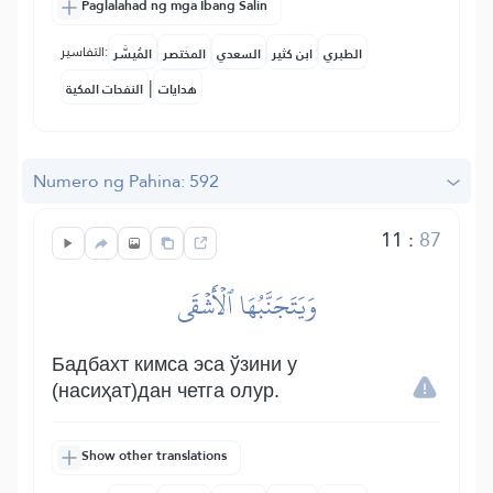
Paglalahad ng mga Ibang Salin
التفاسير:
الطبري
ابن كثير
السعدي
المختصر
المُيسَّر
|
هدايات
النفحات المكية
Numero ng Pahina: 592
11
:
87
وَيَتَجَنَّبُهَا ٱلۡأَشۡقَى
Бадбахт кимса эса ўзини у
(насиҳат)дан четга олур.
Show other translations