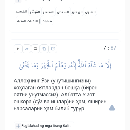
التفاسير:
الطبري
ابن كثير
السعدي
المختصر
المُيسَّر
|
هدايات
النفحات المكية
7
:
87
إِلَّا مَا شَآءَ ٱللَّهُۚ إِنَّهُۥ يَعۡلَمُ ٱلۡجَهۡرَ وَمَا يَخۡفَىٰ
Аллоҳнинг Ўзи (унутишингизни)
хоҳлаган оятлардан бошқа (бирон
оятни унутмассиз). Албатта У зот
ошкора (сўз ва ишлар)ни ҳам, яширин
нарсаларни ҳам билиб турур.
Paglalahad ng mga Ibang Salin