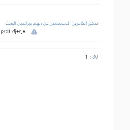
تذكير الكافرين المستغنين عن ربهم ببراهين البعث.
proživljenje.
1
:
80