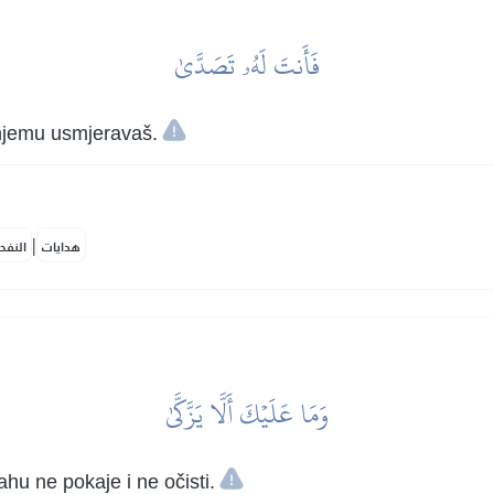
فَأَنتَ لَهُۥ تَصَدَّىٰ
 njemu usmjeravaš.
|
هدايات
النفح
وَمَا عَلَيۡكَ أَلَّا يَزَّكَّىٰ
ahu ne pokaje i ne očisti.