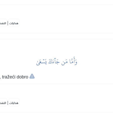
|
هدايات
النفح
وَأَمَّا مَن جَآءَكَ يَسۡعَىٰ
i, tražeći dobro
|
هدايات
النفح