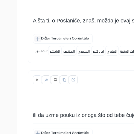
A šta ti, o Poslaniče, znaš, možda je ovaj s
Diğer Tercümeleri Görüntüle
التفاسير:
ات المكية
الطبري
ابن كثير
السعدي
المختصر
المُيسَّر
ili da uzme pouku iz onoga što od tebe čuj
Diğer Tercümeleri Görüntüle