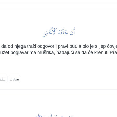
أَن جَآءَهُ ٱلۡأَعۡمَىٰ
 od njega traži odgovor i pravi put, a bio je slijep čovj
 zauzet poglavarima mušrika, nadajući se da će krenuti P
|
هدايات
النفح