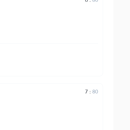
7
:
80