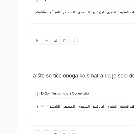
التفاسير:
ات المكية
الطبري
ابن كثير
السعدي
المختصر
المُيسَّر
a što se tiče onoga ko smatra da je sebi d
Diğer Tercümeleri Görüntüle
التفاسير:
ات المكية
الطبري
ابن كثير
السعدي
المختصر
المُيسَّر