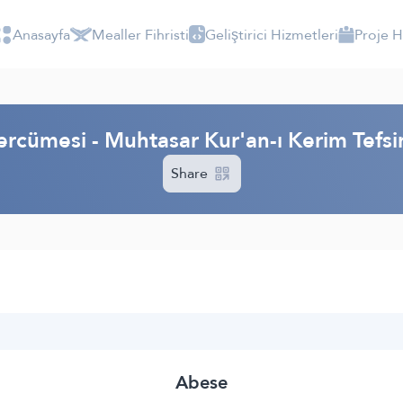
Anasayfa
Mealler Fihristi
Geliştirici Hizmetleri
Proje 
ercümesi - Muhtasar Kur'an-ı Kerim Tefs
Share
Abese