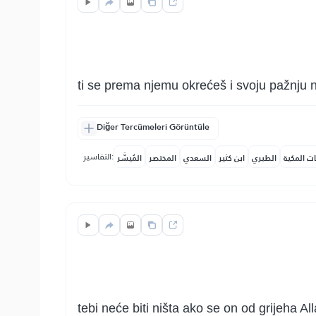
ti se prema njemu okrećeš i svoju pažnju
Diğer Tercümeleri Görüntüle
التفاسير:
ات المكية
الطبري
ابن كثير
السعدي
المختصر
المُيسَّر
tebi neće biti ništa ako se on od grijeha All