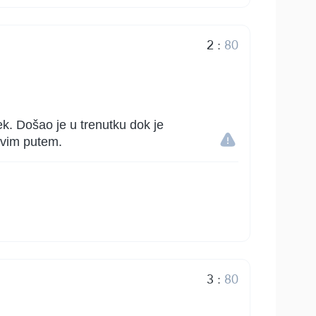
2
:
80
ek. Došao je u trenutku dok je
ravim putem.
3
:
80