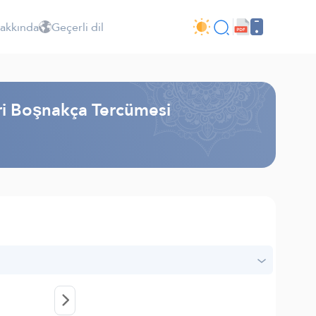
Hakkında
Geçerli dil
iri Boşnakça Tercümesi