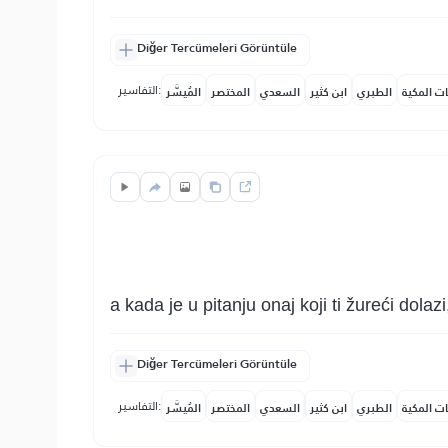
Diğer Tercümeleri Görüntüle
التفاسير:
ات المكية
الطبري
ابن كثير
السعدي
المختصر
المُيسَّر
a kada je u pitanju onaj koji ti žureći dolaz
Diğer Tercümeleri Görüntüle
التفاسير:
ات المكية
الطبري
ابن كثير
السعدي
المختصر
المُيسَّر