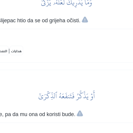
وَمَا يُدۡرِيكَ لَعَلَّهُۥ يَزَّكَّىٰٓ
lijepac htio da se od grijeha očisti.
|
هدايات
النفح
أَوۡ يَذَّكَّرُ فَتَنفَعَهُ ٱلذِّكۡرَىٰٓ
e, pa da mu ona od koristi bude.