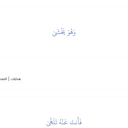
وَهُوَ يَخۡشَىٰ
|
هدايات
النفح
فَأَنتَ عَنۡهُ تَلَهَّىٰ