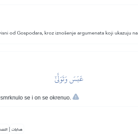
isni od Gospodara, kroz iznošenje argumenata koji ukazuju na 
عَبَسَ وَتَوَلَّىٰٓ
, smrknulo se i on se okrenuo.
|
هدايات
النفح