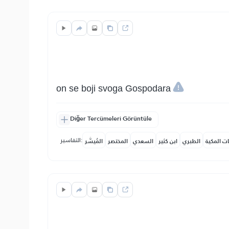
on se boji svoga Gospodara
Diğer Tercümeleri Görüntüle
التفاسير:
ات المكية
الطبري
ابن كثير
السعدي
المختصر
المُيسَّر