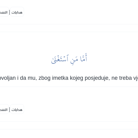
|
هدايات
النفح
أَمَّا مَنِ ٱسۡتَغۡنَىٰ
ovoljan i da mu, zbog imetka kojeg posjeduje, ne treba v
|
هدايات
النفح