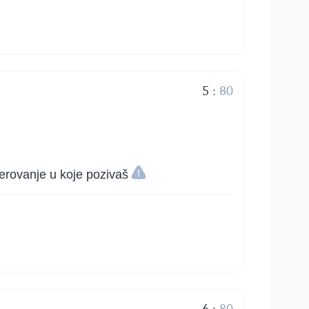
5
:
80
jerovanje u koje pozivaš
6
:
80