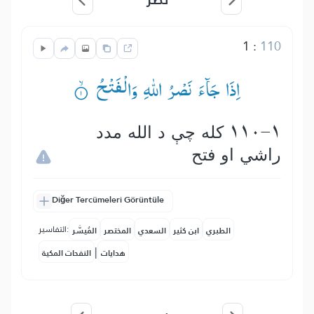
1
:
110
اِذَا جَآءَ نَصْرُ اللّٰهِ وَالْفَتْحُ ۟ۙ
110-1 كله چې د الله مدد
راشي او فتح
Diğer Tercümeleri Görüntüle
التفاسير:
الطبري
ابن كثير
السعدي
المختصر
المُيسَّر
|
هدايات
النفحات المكية