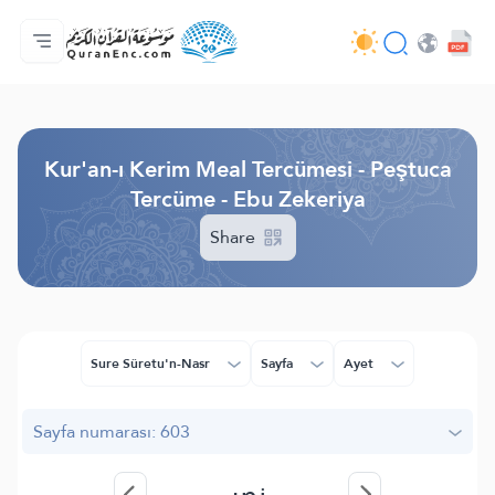
Anasayfa
Mealler Fihristi
Audio
Geliştirici Hizmetleri - API
Proje Hakkında
Biz bilen hab
Geçerli dil
Browse Old Version
Kur'an-ı Kerim Meal Tercümesi - Peştuca
Tercüme - Ebu Zekeriya
Share
Sure Sûretu'n-Nasr
Sayfa
Ayet
Sayfa numarası: 603
نصر