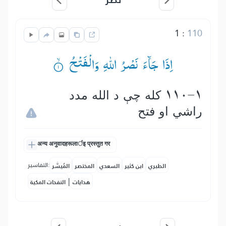
1
:
110
اِذَا جَآءَ نَصْرُ اللّٰهِ وَالْفَتْحُ ۟ۙ
110-1 كله چې د الله مدد
راشي او فتح
अन्य अनुवादहरूलार्इ प्रस्तुत गर
التفاسير:
الطبري
ابن كثير
السعدي
المختصر
المُيسَّر
|
هدايات
النفحات المكية