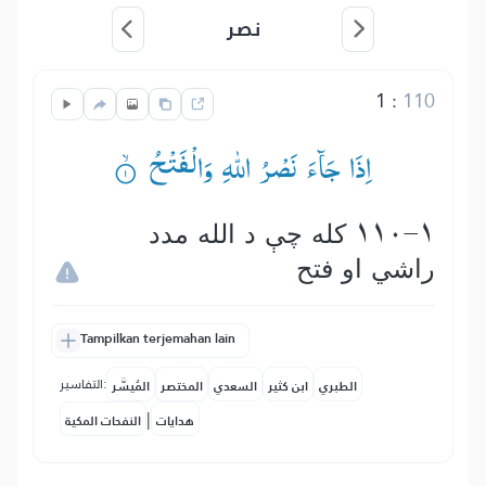
نصر
1
:
110
اِذَا جَآءَ نَصْرُ اللّٰهِ وَالْفَتْحُ ۟ۙ
110-1 كله چې د الله مدد
راشي او فتح
Tampilkan terjemahan lain
التفاسير:
الطبري
ابن كثير
السعدي
المختصر
المُيسَّر
|
هدايات
النفحات المكية