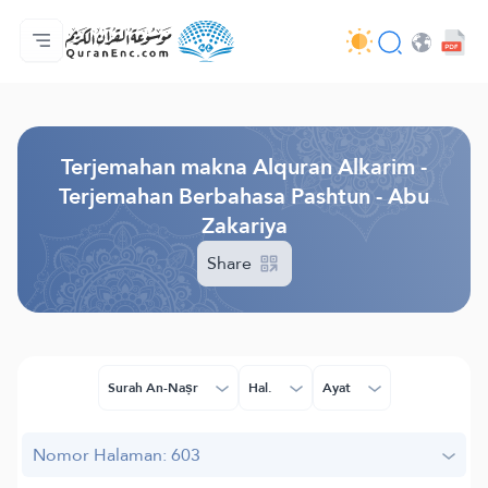
Beranda
Daftar isi terjemahan
Audio
Layanan pengembang - API
Tentang proyek ini
Hubungi kami
Bahasa
Browse Old Version
Terjemahan makna Alquran Alkarim -
Terjemahan Berbahasa Pashtun - Abu
Zakariya
Share
Surah An-Naṣr
Hal.
Ayat
Nomor Halaman: 603