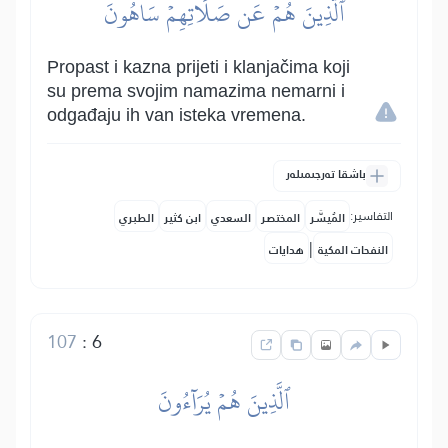
ٱلَّذِينَ هُمۡ عَن صَلَاتِهِمۡ سَاهُونَ
Propast i kazna prijeti i klanjačima koji
su prema svojim namazima nemarni i
odgađaju ih van isteka vremena.
باشقا تەرجىمىلەر
التفاسير:
المُيسَّر
المختصر
السعدي
ابن كثير
الطبري
|
النفحات المكية
هدايات
107
:
6
ٱلَّذِينَ هُمۡ يُرَآءُونَ