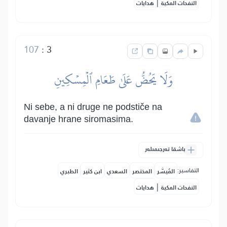
|
النفحات المكية
هدايات
107
:
3
وَلَا يَحُضُّ عَلَىٰ طَعَامِ ٱلۡمِسۡكِينِ
Ni sebe, a ni druge ne podstiče na
davanje hrane siromasima.
باشقا تەرجىمىلەر
التفاسير:
المُيسَّر
المختصر
السعدي
ابن كثير
الطبري
|
النفحات المكية
هدايات