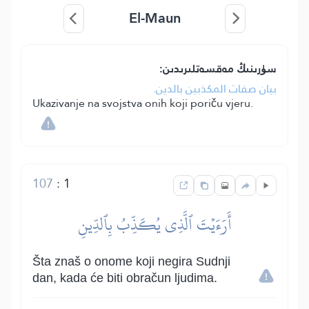
El-Maun
سۈرىنىڭ مەقسەتلىرىدىن:
بيان صفات المكذبين بالدين.
Ukazivanje na svojstva onih koji poriču vjeru.
107
:
1
أَرَءَيۡتَ ٱلَّذِي يُكَذِّبُ بِٱلدِّينِ
Šta znaš o onome koji negira Sudnji
dan, kada će biti obračun ljudima.