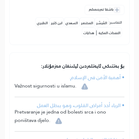
باشقا تەرجىمىلەر
التفاسير:
المُيسَّر
المختصر
السعدي
ابن كثير
الطبري
|
النفحات المكية
هدايات
بۇ بەتتىكى ئايەتلەردىن ئېلىنغان مەزمۇنلار:
• أهمية الأمن في الإسلام.
Važnost sigurnosti u islamu.
• الرياء أحد أمراض القلوب، وهو يبطل العمل.
Pretvaranje je jedna od bolesti srca i ono
poništava djelo.