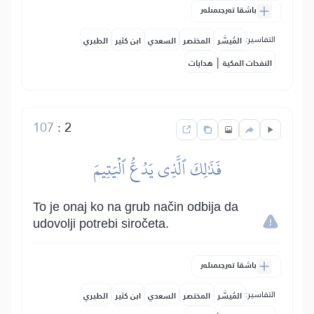
باشقا تەرجىمىلەر
التفاسير:
المُيسَّر
المختصر
السعدي
ابن كثير
الطبري
|
النفحات المكية
هدايات
107
:
2
فَذَٰلِكَ ٱلَّذِي يَدُعُّ ٱلۡيَتِيمَ
To je onaj ko na grub način odbija da
udovolji potrebi siročeta.
باشقا تەرجىمىلەر
التفاسير:
المُيسَّر
المختصر
السعدي
ابن كثير
الطبري