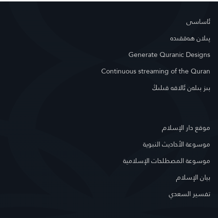
ئاساسى
پىلان ھەققىدە
Generate Quranic Designs
Continuous streaming of the Quran
بىز بىلەن ئالاقە قىلىڭ
موقع دار الإسلام
موسوعة الأحاديث النبوية
موسوعة المصطلحات الإسلامية
بيان الإسلام
تفسير السعدي