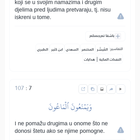
koji se u svojim namazima i drugim
djelima pred ljudima pretvaraju, tj. nisu
iskreni u tome.
باشقا تەرجىمىلەر
التفاسير:
المُيسَّر
المختصر
السعدي
ابن كثير
الطبري
|
النفحات المكية
هدايات
107
:
7
وَيَمۡنَعُونَ ٱلۡمَاعُونَ
I ne pomažu drugima u onome što ne
donosi štetu ako se njime pomogne.