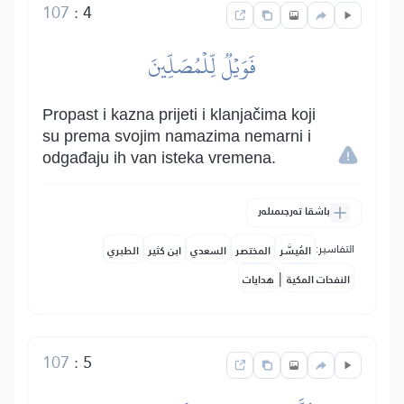
107
:
4
فَوَيۡلٞ لِّلۡمُصَلِّينَ
Propast i kazna prijeti i klanjačima koji
su prema svojim namazima nemarni i
odgađaju ih van isteka vremena.
باشقا تەرجىمىلەر
التفاسير:
المُيسَّر
المختصر
السعدي
ابن كثير
الطبري
|
النفحات المكية
هدايات
107
:
5