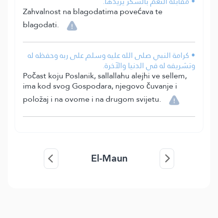
• مقابلة النعم بالشكر يزيدها.
Zahvalnost na blagodatima povećava te
blagodati.
• كرامة النبي صلى الله عليه وسلم على ربه وحفظه له
وتشريفه له في الدنيا والآخرة.
Počast koju Poslanik, sallallahu alejhi ve sellem,
ima kod svog Gospodara, njegovo čuvanje i
položaj i na ovome i na drugom svijetu.
El-Maun